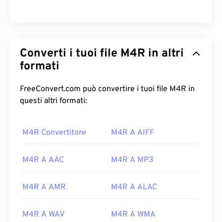
Converti i tuoi file M4R in altri
formati
FreeConvert.com può convertire i tuoi file M4R in
questi altri formati:
M4R Convertitore
M4R A AIFF
00
00
00
00
00
00
00
00
M4R A AAC
M4R A MP3
M4R A AMR
M4R A ALAC
00
00
00
00
00
00
00
00
01
01
01
01
01
01
01
01
M4R A WAV
M4R A WMA