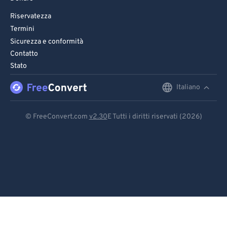
Riservatezza
Termini
Sicurezza e conformità
Contatto
Stato
Italiano
English
Deutsch
© FreeConvert.com
v2.30
E Tutti i diritti riservati (2026)
Español
Français
Português
Italiano
Dutch