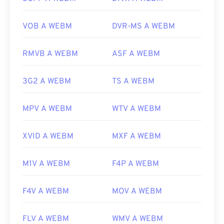
Versione iniziale:
2010
Link utili:
VOB A WEBM
DVR-MS A WEBM
https://en.wikipedia.org/wiki/WebM
RMVB A WEBM
ASF A WEBM
https://tools.google.com/dlpage/webmmf/
3G2 A WEBM
TS A WEBM
MPV A WEBM
WTV A WEBM
XVID A WEBM
MXF A WEBM
M1V A WEBM
F4P A WEBM
F4V A WEBM
MOV A WEBM
FLV A WEBM
WMV A WEBM