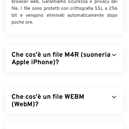
browser web. Garantiamo sicurezza e privacy dei
file. I file sono protetti con crittografia SSL a 256
bit e vengono eliminati automaticamente dopo
poche ore.
Che cos'è un file M4R (suoneria
Apple iPhone)?
Apple iPhone Ringtone (M4R) è il formato file
utilizzato da Apple per memorizzare le suonerie
sugli iPhone. La lunghezza massima di un file M4R
Che cos'è un file WEBM
è di 40 secondi. L'unica differenza tra M4R e MPEG
4 Audio (M4A) è l'estensione del file, che consente
(WebM)?
all'iPhone di riconoscere che M4R è una suoneria e
non una canzone.
WebM (WEBM) è un contenitore di file
con licenza
libera
progettato per il Web. In particolare, è stato