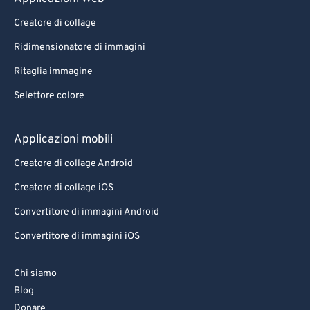
95
95
Creatore di collage
96
96
Ridimensionatore di immagini
97
97
Ritaglia immagine
98
98
Selettore colore
99
99
Applicazioni mobili
Creatore di collage Android
Creatore di collage iOS
Convertitore di immagini Android
Convertitore di immagini iOS
Chi siamo
Blog
Donare