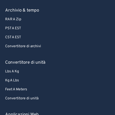
81
81
82
82
Archivio & tempo
83
83
RAR A Zip
84
84
PST A EST
85
85
CST A EST
86
86
Convertitore di archivi
87
87
88
88
Convertitore di unità
89
89
Lbs A Kg
90
90
Kg A Lbs
91
91
Feet A Meters
92
92
Convertitore di unità
93
93
94
94
Applicazioni Web