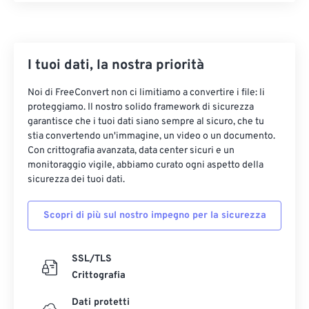
29
29
29
29
29
29
30
30
30
30
30
30
I tuoi dati, la nostra priorità
31
31
31
31
31
31
32
32
32
32
32
32
Noi di FreeConvert non ci limitiamo a convertire i file: li
proteggiamo. Il nostro solido framework di sicurezza
33
33
33
33
33
33
garantisce che i tuoi dati siano sempre al sicuro, che tu
34
34
34
34
34
34
stia convertendo un'immagine, un video o un documento.
Con crittografia avanzata, data center sicuri e un
35
35
35
35
35
35
monitoraggio vigile, abbiamo curato ogni aspetto della
sicurezza dei tuoi dati.
36
36
36
36
36
36
37
37
37
37
37
37
Scopri di più sul nostro impegno per la sicurezza
38
38
38
38
38
38
39
39
39
39
39
39
SSL/TLS
Crittografia
40
40
40
40
40
40
41
41
41
41
41
41
Dati protetti