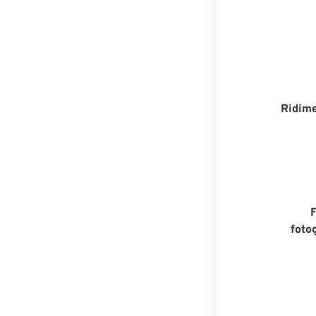
Ridime
foto