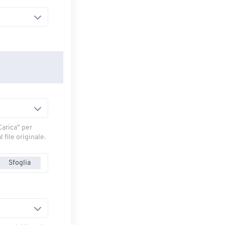
arica" ​​per
 file originale.
Sfoglia