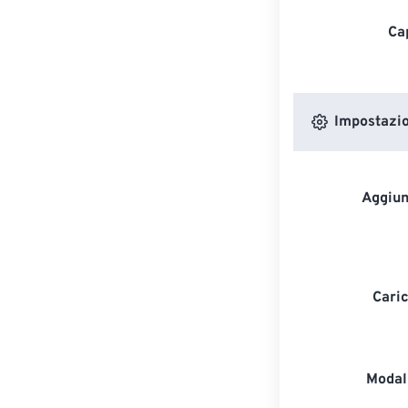
Ca
Impostazion
Aggiun
Caric
Modali