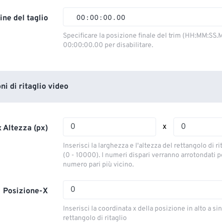
02
02
02
02
ine del taglio
00
:
00
:
00
.
00
03
03
03
03
00
00
00
00
Specificare la posizione finale del trim (HH:MM:SS.M
00:00:00.00 per disabilitare.
04
04
04
04
01
01
01
01
05
05
05
05
02
02
02
02
06
06
06
06
03
03
03
03
i di ritaglio video
07
07
07
07
04
04
04
04
08
08
08
08
05
05
05
05
x
 Altezza (px)
09
09
09
09
06
06
06
06
Inserisci la larghezza e l'altezza del rettangolo di ri
10
10
10
10
07
07
07
07
(0 - 10000). I numeri dispari verranno arrotondati pe
numero pari più vicino.
11
11
11
11
08
08
08
08
12
12
12
12
09
09
09
09
Posizione-X
13
13
13
13
10
10
10
10
Inserisci la coordinata x della posizione in alto a sin
14
14
14
14
rettangolo di ritaglio
11
11
11
11