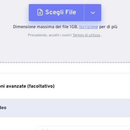
Scegli File
Dimensione massima del file 1GB.
Iscrizione
per di più
Dal dispositivo
Procedendo, accetti i nostri
Termini di utilizzo
.
Da Dropbox
Da Google Drive
ni avanzate (facoltativo)
Da OneDrive
deo
Dall'URL