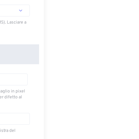
S). Lasciare a
taglio in pixel
r difetto al
istra del