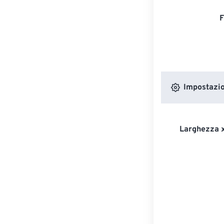
F
Impostazion
Larghezza x