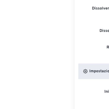
Dissolven
Diss
R
Impostazion
In