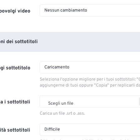
Nessun cambiamento
povolgi video
i dei sottotitoli
Caricamento
gi sottotitolo
Seleziona l'opzione migliore per i tuoi sottotitoli: "C
aggiungerne di tuoi oppure "Copia" per replicarli dal
a i sottotitoli
Scegli un file
Carica un file .srt o .ass.
Difficile
tà sottotitoli