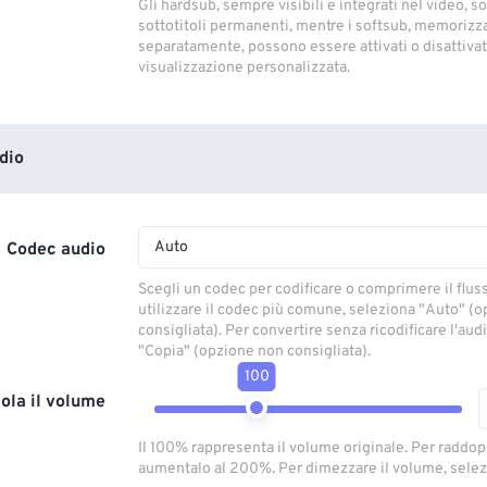
Gli hardsub, sempre visibili e integrati nel video, so
sottotitoli permanenti, mentre i softsub, memorizza
separatamente, possono essere attivati ​​o disattivati
visualizzazione personalizzata.
dio
Auto
Codec audio
Scegli un codec per codificare o comprimere il flus
utilizzare il codec più comune, seleziona "Auto" (
consigliata). Per convertire senza ricodificare l'aud
"Copia" (opzione non consigliata).
100
ola il volume
Il 100% rappresenta il volume originale. Per raddop
aumentalo al 200%. Per dimezzare il volume, selez