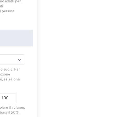
no adatti per i
ti
 ​​per una
so audio. Per
opzione
io, seleziona
piare il volume,
iona il 50%.