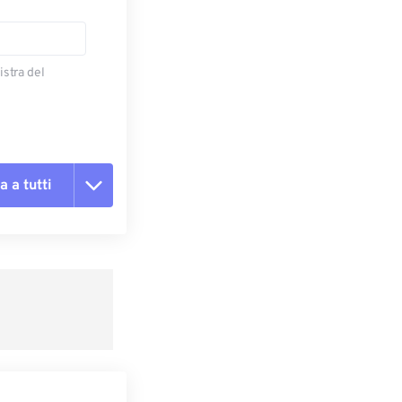
istra del
a a tutti
te le opzioni
reimpostazione
redefinito