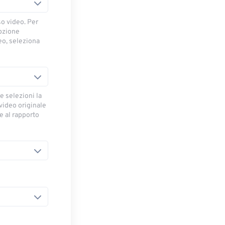
so video. Per
opzione
deo, seleziona
e selezioni la
 video originale
se al rapporto