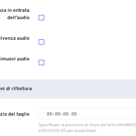
za in entrata
dell'audio
olvenza audio
imuovi audio
i di rifinitura
izio del taglio
00
:
00
:
00
.
00
00
00
00
00
Specificare la posizione di inizio del trim (HH:MM:S
a 00:00:00.00 per disabilitare.
01
01
01
01