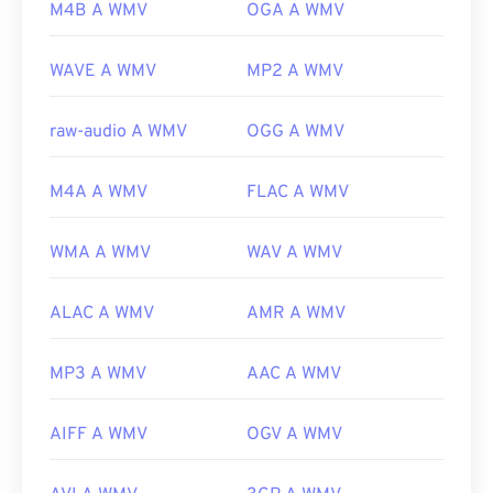
Link utili:
M4B A WMV
OGA A WMV
Sviluppato da:
Microsoft
https://en.wikipedia.org/wiki/MPEG-4
Versione iniziale:
1999
WAVE A WMV
MP2 A WMV
https://mpeg.chiariglione.org/standards/mpeg-
Link utili:
4.html
raw-audio A WMV
OGG A WMV
https://en.wikipedia.org/wiki/Windows_Media_Video
https://en.wikipedia.org/wiki/Advanced_Systems_Form
M4A A WMV
FLAC A WMV
WMA A WMV
WAV A WMV
ALAC A WMV
AMR A WMV
MP3 A WMV
AAC A WMV
AIFF A WMV
OGV A WMV