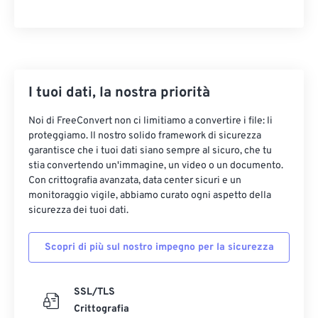
33
33
33
33
33
33
34
34
34
34
34
34
35
35
35
35
35
35
I tuoi dati, la nostra priorità
36
36
36
36
36
36
37
37
37
37
37
37
Noi di FreeConvert non ci limitiamo a convertire i file: li
proteggiamo. Il nostro solido framework di sicurezza
38
38
38
38
38
38
garantisce che i tuoi dati siano sempre al sicuro, che tu
39
39
39
39
39
39
stia convertendo un'immagine, un video o un documento.
Con crittografia avanzata, data center sicuri e un
40
40
40
40
40
40
monitoraggio vigile, abbiamo curato ogni aspetto della
sicurezza dei tuoi dati.
41
41
41
41
41
41
42
42
42
42
42
42
Scopri di più sul nostro impegno per la sicurezza
43
43
43
43
43
43
44
44
44
44
44
44
SSL/TLS
45
45
45
45
45
45
Crittografia