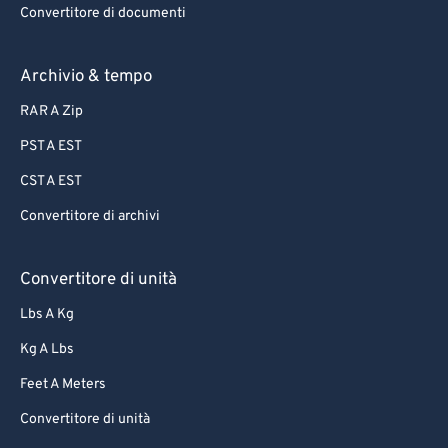
85
85
Convertitore di documenti
86
86
87
87
Archivio & tempo
88
88
RAR A Zip
89
89
PST A EST
90
90
CST A EST
91
91
Convertitore di archivi
92
92
93
93
Convertitore di unità
94
94
Lbs A Kg
95
95
Kg A Lbs
96
96
Feet A Meters
97
97
Convertitore di unità
98
98