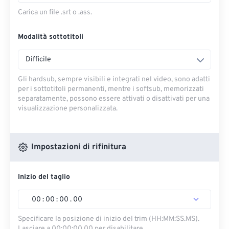
Carica un file .srt o .ass.
Modalità sottotitoli
Difficile
Gli hardsub, sempre visibili e integrati nel video, sono adatti
per i sottotitoli permanenti, mentre i softsub, memorizzati
separatamente, possono essere attivati ​​o disattivati ​​per una
visualizzazione personalizzata.
Impostazioni di rifinitura
Inizio del taglio
00
:
00
:
00
.
00
Specificare la posizione di inizio del trim (HH:MM:SS.MS).
Lasciare a 00:00:00.00 per disabilitare.