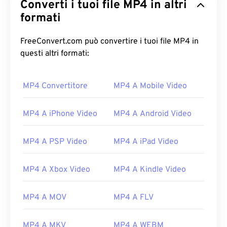
Converti i tuoi file MP4 in altri
formati
FreeConvert.com può convertire i tuoi file MP4 in
questi altri formati:
00
00
00
00
00
00
00
00
MP4 Convertitore
MP4 A Mobile Video
MP4 A iPhone Video
MP4 A Android Video
00
00
00
00
00
00
00
00
MP4 A PSP Video
MP4 A iPad Video
01
01
01
01
01
01
01
01
02
02
02
02
02
02
02
02
MP4 A Xbox Video
MP4 A Kindle Video
03
03
03
03
03
03
03
03
04
04
04
04
04
04
04
04
MP4 A MOV
MP4 A FLV
05
05
05
05
05
05
05
05
MP4 A MKV
MP4 A WEBM