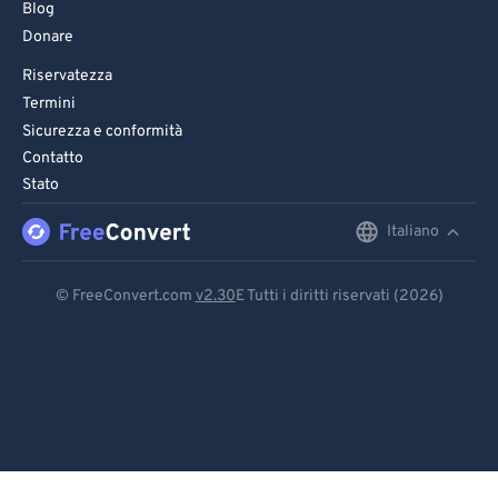
Blog
Donare
Riservatezza
Termini
Sicurezza e conformità
Contatto
Stato
Italiano
English
Deutsch
© FreeConvert.com
v2.30
E Tutti i diritti riservati (2026)
Español
Français
Português
Italiano