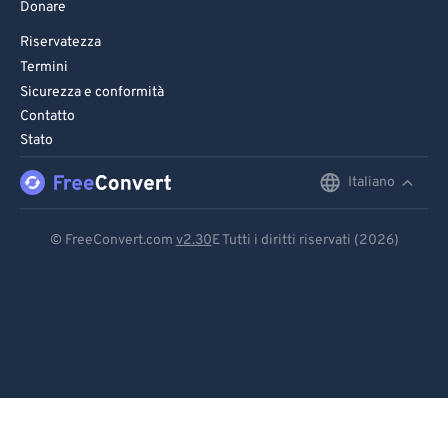
Donare
Riservatezza
Termini
Sicurezza e conformità
Contatto
Stato
Italiano
English
Deutsch
© FreeConvert.com
v2.30
E Tutti i diritti riservati (2026)
Español
Français
Português
Italiano
Dutch