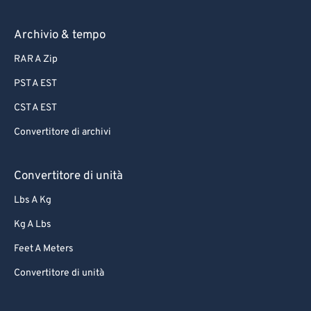
86
86
Archivio & tempo
87
87
RAR A Zip
88
88
89
89
PST A EST
90
90
CST A EST
91
91
Convertitore di archivi
92
92
Convertitore di unità
93
93
Lbs A Kg
94
94
Kg A Lbs
95
95
96
96
Feet A Meters
97
97
Convertitore di unità
98
98