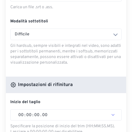
Carica un file .srt o .ass.
Modalità sottotitoli
Difficile
Gli hardsub, sempre visibili e integrati nel video, sono adatti
per i sottotitoli permanenti, mentre i softsub, memorizzati
separatamente, possono essere attivati ​​o disattivati ​​per una
visualizzazione personalizzata.
Impostazioni di rifinitura
Inizio del taglio
00
:
00
:
00
.
00
Specificare la posizione di inizio del trim (HH:MM:SS.MS).
Lasciare a 00:00:00.00 per disabilitare.