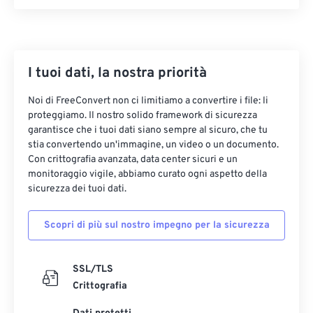
33
33
33
33
33
33
34
34
34
34
34
34
35
35
35
35
35
35
I tuoi dati, la nostra priorità
36
36
36
36
36
36
37
37
37
37
37
37
Noi di FreeConvert non ci limitiamo a convertire i file: li
proteggiamo. Il nostro solido framework di sicurezza
38
38
38
38
38
38
garantisce che i tuoi dati siano sempre al sicuro, che tu
stia convertendo un'immagine, un video o un documento.
39
39
39
39
39
39
Con crittografia avanzata, data center sicuri e un
40
40
40
40
40
40
monitoraggio vigile, abbiamo curato ogni aspetto della
sicurezza dei tuoi dati.
41
41
41
41
41
41
42
42
42
42
42
42
Scopri di più sul nostro impegno per la sicurezza
43
43
43
43
43
43
44
44
44
44
44
44
SSL/TLS
Crittografia
45
45
45
45
45
45