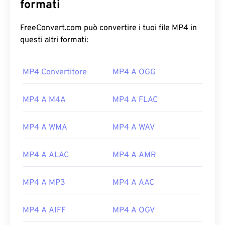
formati
FreeConvert.com può convertire i tuoi file MP4 in
questi altri formati:
MP4 Convertitore
MP4 A OGG
00
00
00
00
00
00
00
00
MP4 A M4A
MP4 A FLAC
00
00
00
00
00
00
00
00
MP4 A WMA
MP4 A WAV
01
01
01
01
01
01
01
01
02
02
02
02
02
02
02
02
MP4 A ALAC
MP4 A AMR
03
03
03
03
03
03
03
03
MP4 A MP3
MP4 A AAC
04
04
04
04
04
04
04
04
05
05
05
05
05
05
05
05
MP4 A AIFF
MP4 A OGV
06
06
06
06
06
06
06
06