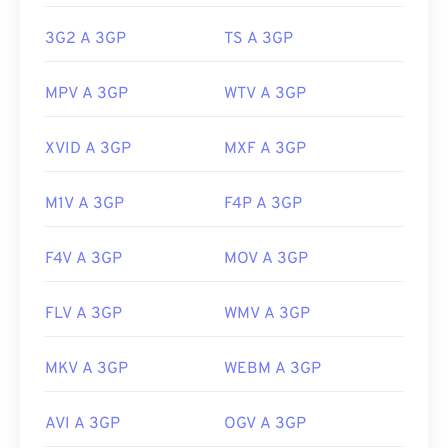
Sviluppato da:
3rd Generation Partnership Project
Link utili:
(3GPP)
3G2 A 3GP
TS A 3GP
https://en.wikipedia.org/wiki/MPEG-4
Versione iniziale:
1997
https://mpeg.chiariglione.org/standards/mpeg-
MPV A 3GP
WTV A 3GP
Link utili:
4.html
https://en.wikipedia.org/wiki/3GP_and_3G2
XVID A 3GP
MXF A 3GP
https://www.3gpp.org/
M1V A 3GP
F4P A 3GP
F4V A 3GP
MOV A 3GP
FLV A 3GP
WMV A 3GP
MKV A 3GP
WEBM A 3GP
AVI A 3GP
OGV A 3GP