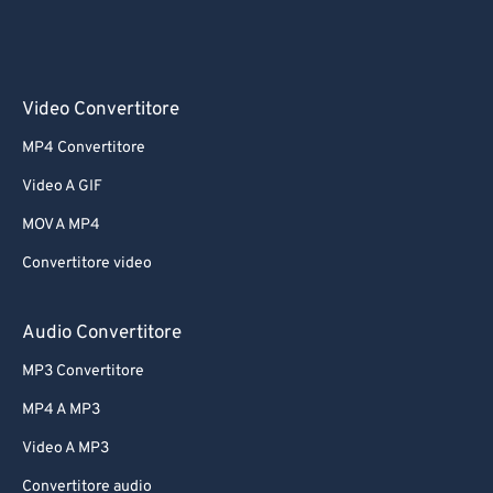
60
60
61
61
Video Convertitore
62
62
63
63
MP4 Convertitore
64
64
Video A GIF
65
65
MOV A MP4
66
66
Convertitore video
67
67
Audio Convertitore
68
68
69
69
MP3 Convertitore
70
70
MP4 A MP3
71
71
Video A MP3
72
72
Convertitore audio