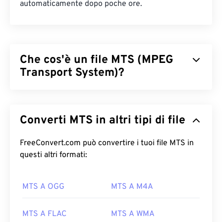
automaticamente dopo poche ore.
Che cos'è un file MTS (MPEG
Transport System)?
MPEG Transport System (MTS) è il tipo di file
prodotto dalle videocamere
ad alta definizione (HD)
Converti MTS in altri tipi di file
durante l'acquisizione di video e audio.
Sony
e
Panasonic
hanno sviluppato MTS, ma anche
Canon
,
FreeConvert.com può convertire i tuoi file MTS in
JVC
e altre videocamere creano file MTS. Questo
tipo di file è compatibile anche con
questi altri formati:
i Blu-ray
e
un'altra designazione per MTS è Advanced Video
Coding High Definition (
AVCHD
).
MTS A OGG
MTS A M4A
Come aprire un file MTS?
MTS A FLAC
MTS A WMA