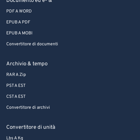
Documento ed e- &
PDF A WORD
EPUB A PDF
EPUB A MOBI
Convertitore di documenti
Archivio & tempo
RAR A Zip
PST A EST
CST A EST
Convertitore di archivi
Convertitore di unità
Lbs A Kg