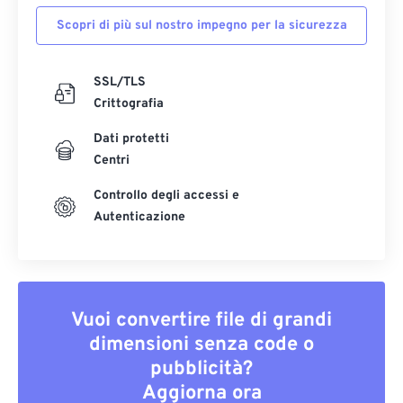
Scopri di più sul nostro impegno per la sicurezza
SSL/TLS
Crittografia
Dati protetti
Centri
Controllo degli accessi e
Autenticazione
Vuoi convertire file di grandi
dimensioni senza code o
pubblicità?
Aggiorna ora