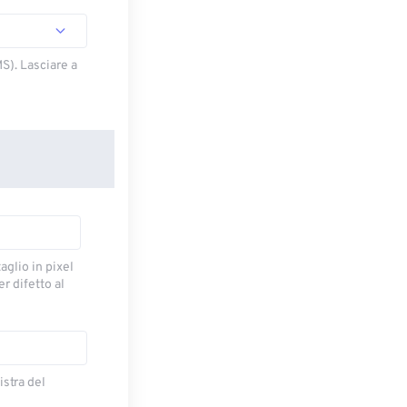
S). Lasciare a
taglio in pixel
r difetto al
istra del