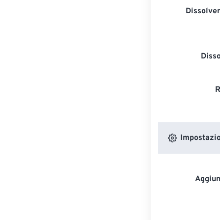
Dissolven
Diss
R
Impostazion
Aggiun