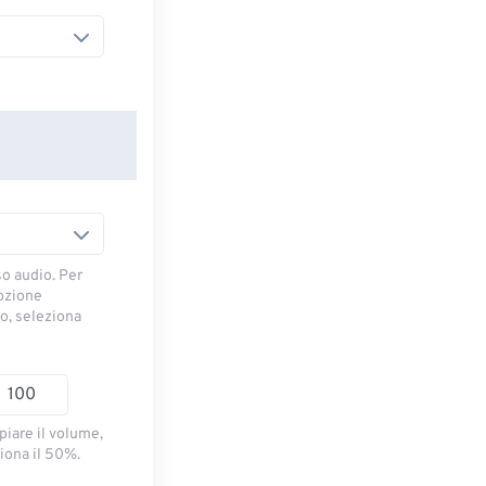
so audio. Per
opzione
io, seleziona
piare il volume,
iona il 50%.