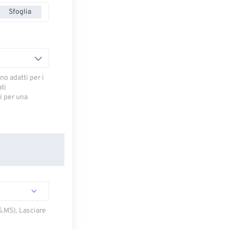
Sfoglia
no adatti per i
ti
 ​​per una
S.MS). Lasciare