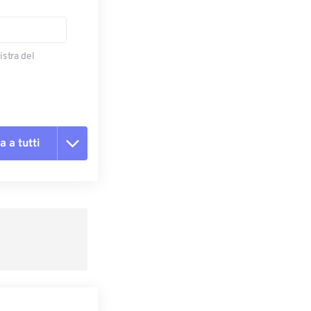
istra del
a a tutti
te le opzioni
reimpostazione
redefinito