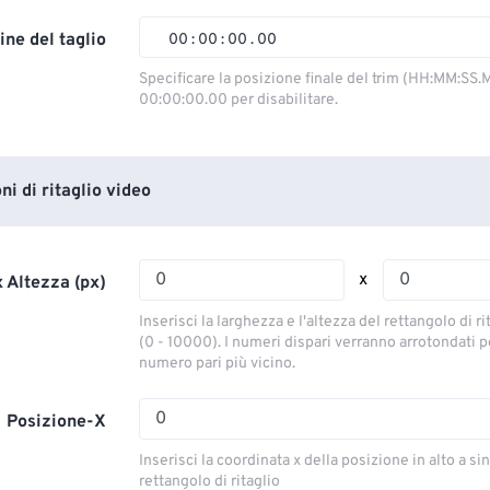
02
02
02
02
ine del taglio
00
:
00
:
00
.
00
03
03
03
03
00
00
00
00
Specificare la posizione finale del trim (HH:MM:SS.M
00:00:00.00 per disabilitare.
04
04
04
04
01
01
01
01
05
05
05
05
02
02
02
02
06
06
06
06
03
03
03
03
i di ritaglio video
07
07
07
07
04
04
04
04
08
08
08
08
05
05
05
05
x
 Altezza (px)
09
09
09
09
06
06
06
06
Inserisci la larghezza e l'altezza del rettangolo di ri
10
10
10
10
07
07
07
07
(0 - 10000). I numeri dispari verranno arrotondati pe
numero pari più vicino.
11
11
11
11
08
08
08
08
12
12
12
12
09
09
09
09
Posizione-X
13
13
13
13
10
10
10
10
Inserisci la coordinata x della posizione in alto a sin
14
14
14
14
rettangolo di ritaglio
11
11
11
11