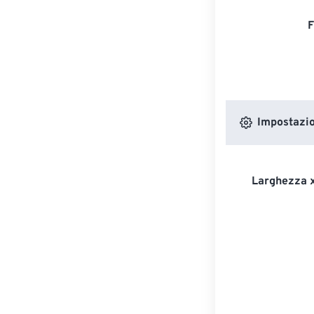
F
Impostazion
Larghezza x