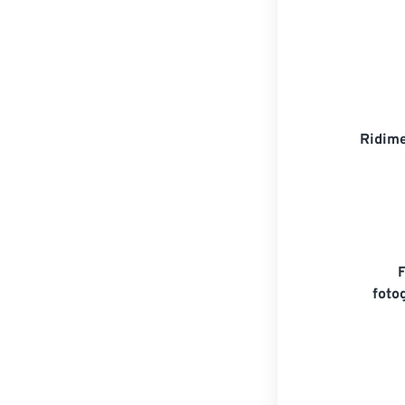
Ridime
foto