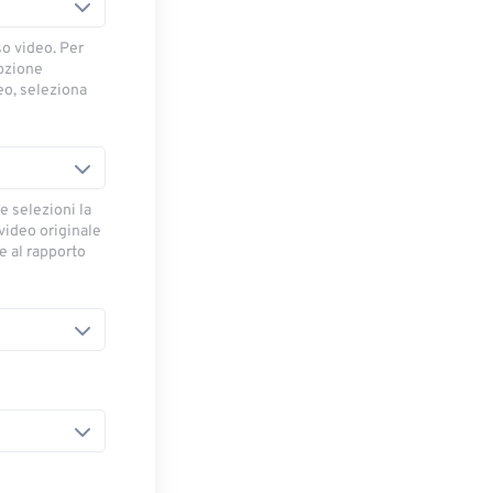
so video. Per
opzione
deo, seleziona
e selezioni la
 video originale
se al rapporto