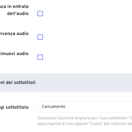
za in entrata
dell'audio
olvenza audio
imuovi audio
i dei sottotitoli
Caricamento
gi sottotitolo
Seleziona l'opzione migliore per i tuoi sottotitoli: "C
aggiungerne di tuoi oppure "Copia" per replicarli dal