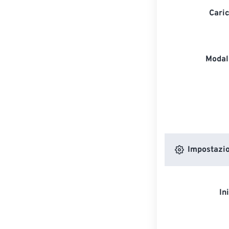
Caric
Modali
Impostazion
In