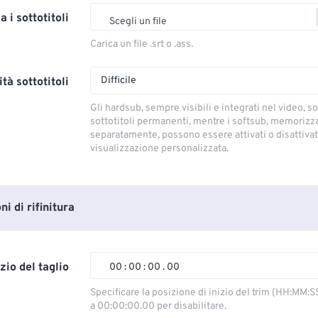
a i sottotitoli
Scegli un file
Carica un file .srt o .ass.
Difficile
tà sottotitoli
Gli hardsub, sempre visibili e integrati nel video, so
sottotitoli permanenti, mentre i softsub, memorizza
separatamente, possono essere attivati ​​o disattivati
visualizzazione personalizzata.
i di rifinitura
izio del taglio
00
:
00
:
00
.
00
00
00
00
00
Specificare la posizione di inizio del trim (HH:MM:S
a 00:00:00.00 per disabilitare.
01
01
01
01