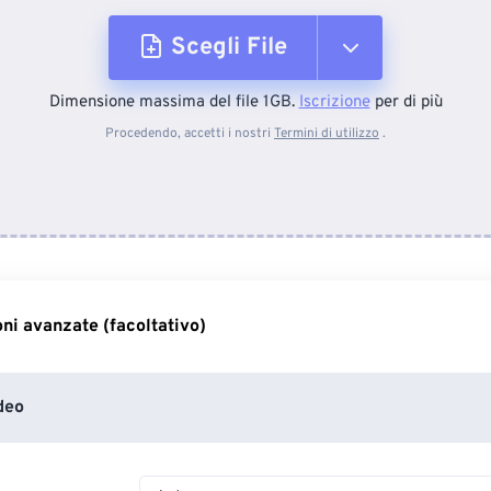
Scegli File
Dimensione massima del file 1GB.
Iscrizione
per di più
Dal dispositivo
Procedendo, accetti i nostri
Termini di utilizzo
.
Da Dropbox
Da Google Drive
ni avanzate (facoltativo)
Da OneDrive
deo
Dall'URL