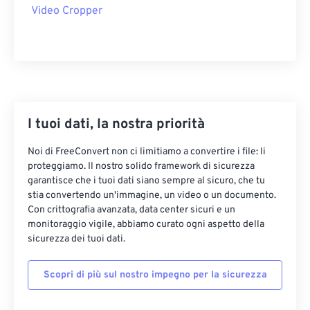
22
22
22
22
22
22
22
22
Video Cropper
23
23
23
23
23
23
23
23
24
24
24
24
24
24
25
25
25
25
25
25
26
26
26
26
26
26
27
27
27
27
27
27
I tuoi dati, la nostra priorità
28
28
28
28
28
28
Noi di FreeConvert non ci limitiamo a convertire i file: li
proteggiamo. Il nostro solido framework di sicurezza
29
29
29
29
29
29
garantisce che i tuoi dati siano sempre al sicuro, che tu
30
30
30
30
30
30
stia convertendo un'immagine, un video o un documento.
Con crittografia avanzata, data center sicuri e un
31
31
31
31
31
31
monitoraggio vigile, abbiamo curato ogni aspetto della
32
32
32
32
32
32
sicurezza dei tuoi dati.
33
33
33
33
33
33
Scopri di più sul nostro impegno per la sicurezza
34
34
34
34
34
34
35
35
35
35
35
35