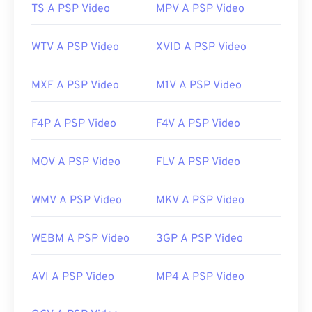
https://en.wikipedia.org/wiki/.m2ts
TS A PSP Video
MPV A PSP Video
http://www.blu-raydisc.com/en/languagetest.aspx
WTV A PSP Video
XVID A PSP Video
MXF A PSP Video
M1V A PSP Video
F4P A PSP Video
F4V A PSP Video
MOV A PSP Video
FLV A PSP Video
WMV A PSP Video
MKV A PSP Video
WEBM A PSP Video
3GP A PSP Video
AVI A PSP Video
MP4 A PSP Video