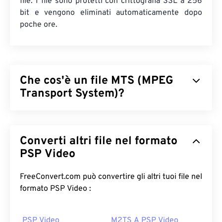
file. I file sono protetti con crittografia SSL a 256
bit e vengono eliminati automaticamente dopo
poche ore.
Che cos'è un file MTS (MPEG
Transport System)?
MPEG Transport System (MTS) è il tipo di file
prodotto dalle videocamere
ad alta definizione (HD)
Converti altri file nel formato
durante l'acquisizione di video e audio.
Sony
e
Panasonic
PSP Video
hanno sviluppato MTS, ma anche
Canon
,
JVC
e altre videocamere creano file MTS. Questo
tipo di file è compatibile anche con
i Blu-ray
e
FreeConvert.com può convertire gli altri tuoi file nel
un'altra designazione per MTS è Advanced Video
formato PSP Video :
Coding High Definition (
AVCHD
).
PSP Video
M2TS A PSP Video