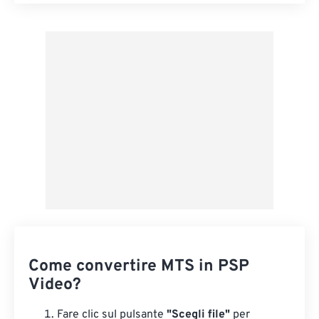
Reimposta tutte le opzioni
Applica da preimpostazione
Salva come predefinito
Come convertire MTS in PSP
Video?
Fare clic sul pulsante
"Scegli file"
per