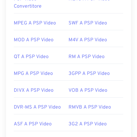
Come aprire un file MTS?
Convertitore
MTS è un tipo di file standard e comune per
videocamere e Blu-ray. Pertanto, un semplice
MPEG A PSP Video
SWF A PSP Video
doppio clic sul file lo apre su quasi tutti i sistemi
operativi, inclusi i dispositivi mobili. Esempi di
MOD A PSP Video
M4V A PSP Video
programmi che consentono la riproduzione di MTS
sono
Windows Media Player
,
Final Cut Pro di Apple
QT A PSP Video
RM A PSP Video
e
VLC Media Player
.
A volte i file MTS sono di grandi dimensioni, il che li
MPG A PSP Video
3GPP A PSP Video
rende difficili da gestire e archiviare. Per ridurre le
dimensioni del file, è sufficiente convertire il file
MTS in MP4.
Cnet.com
elenca diverse opzioni per
DIVX A PSP Video
VOB A PSP Video
la conversione di file scaricabili.
DVR-MS A PSP Video
RMVB A PSP Video
Sviluppato da:
Panasonic
e
Sony
Versione iniziale:
2006
ASF A PSP Video
3G2 A PSP Video
Link utili: