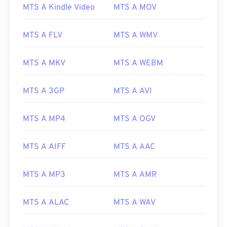
MTS A Kindle Video
MTS A MOV
MTS A FLV
MTS A WMV
00
00
00
00
00
00
00
00
MTS A MKV
MTS A WEBM
00
00
00
00
00
00
00
00
MTS A 3GP
MTS A AVI
01
01
01
01
01
01
01
01
02
02
02
02
02
02
02
02
MTS A MP4
MTS A OGV
03
03
03
03
03
03
03
03
04
04
04
04
04
04
04
04
MTS A AIFF
MTS A AAC
05
05
05
05
05
05
05
05
MTS A MP3
MTS A AMR
06
06
06
06
06
06
06
06
07
07
07
07
07
07
07
07
MTS A ALAC
MTS A WAV
08
08
08
08
08
08
08
08