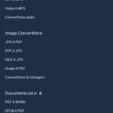
62
62
Video A MP3
63
63
Convertitore audio
64
64
65
65
Image Convertitore
66
66
JPG A PDF
67
67
PDF A JPG
68
68
HEIC A JPG
69
69
Image A PDF
70
70
Convertitore di immagini
71
71
72
72
Documento ed e- &
73
73
PDF A WORD
74
74
EPUB A PDF