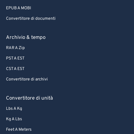
75
75
EPUB A MOBI
76
76
Convertitore di documenti
77
77
78
78
Archivio & tempo
79
79
RAR A Zip
80
80
PST A EST
81
81
CST A EST
82
82
Convertitore di archivi
83
83
84
84
Convertitore di unità
85
85
Lbs A Kg
86
86
Kg A Lbs
87
87
Feet A Meters