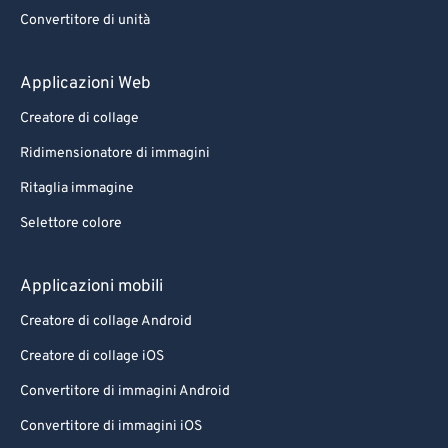
88
88
Convertitore di unità
89
89
90
90
Applicazioni Web
91
91
Creatore di collage
92
92
Ridimensionatore di immagini
93
93
Ritaglia immagine
94
94
Selettore colore
95
95
96
96
Applicazioni mobili
97
97
Creatore di collage Android
98
98
Creatore di collage iOS
99
99
Convertitore di immagini Android
Convertitore di immagini iOS