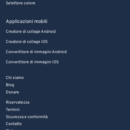
Selettore colore
83
83
84
84
Applicazioni mobili
85
85
Creatore di collage Android
86
86
Creatore di collage iOS
87
87
Convertitore di immagini Android
88
88
Convertitore di immagini iOS
89
89
90
90
Chi siamo
Blog
91
91
Donare
92
92
Riservatezza
93
93
Termini
94
94
Sicurezza e conformità
Contatto
95
95