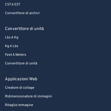
CST A EST
70
70
Convertitore di archivi
71
71
72
72
Convertitore di unità
73
73
Lbs A Kg
74
74
Kg A Lbs
75
75
Feet A Meters
76
76
Convertitore di unità
77
77
78
78
Applicazioni Web
79
79
Creatore di collage
80
80
Ridimensionatore di immagini
81
81
Ritaglia immagine
82
82