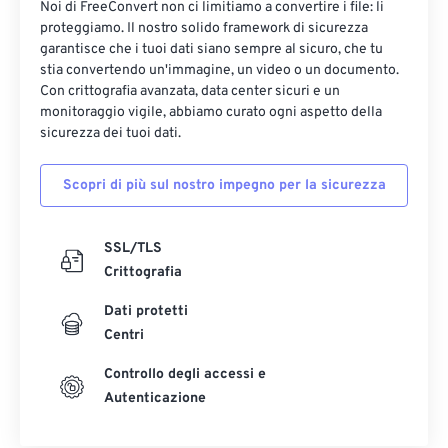
Noi di FreeConvert non ci limitiamo a convertire i file: li
17
17
17
17
17
17
17
17
proteggiamo. Il nostro solido framework di sicurezza
garantisce che i tuoi dati siano sempre al sicuro, che tu
18
18
18
18
18
18
18
18
stia convertendo un'immagine, un video o un documento.
19
19
19
19
19
19
19
19
Con crittografia avanzata, data center sicuri e un
monitoraggio vigile, abbiamo curato ogni aspetto della
20
20
20
20
20
20
20
20
sicurezza dei tuoi dati.
21
21
21
21
21
21
21
21
Scopri di più sul nostro impegno per la sicurezza
22
22
22
22
22
22
22
22
23
23
23
23
23
23
23
23
SSL/TLS
24
24
24
24
24
24
Crittografia
25
25
25
25
25
25
Dati protetti
26
26
26
26
26
26
Centri
27
27
27
27
27
27
Controllo degli accessi e
28
28
28
28
28
28
Autenticazione
29
29
29
29
29
29