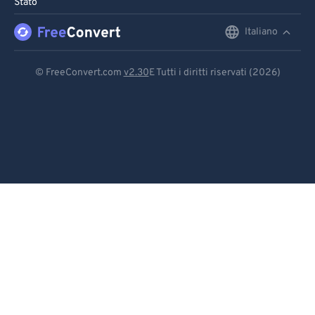
Stato
96
96
Italiano
English
97
97
98
98
Deutsch
© FreeConvert.com
v2.30
E Tutti i diritti riservati (2026)
99
99
Español
Français
Português
Italiano
Dutch
日本語
简体中文
繁體中文