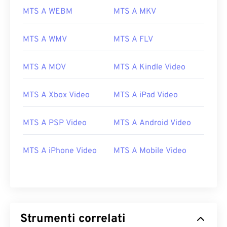
MTS A WEBM
MTS A MKV
MTS A WMV
MTS A FLV
MTS A MOV
MTS A Kindle Video
MTS A Xbox Video
MTS A iPad Video
MTS A PSP Video
MTS A Android Video
00
00
00
00
00
00
00
00
MTS A iPhone Video
MTS A Mobile Video
00
00
00
00
00
00
00
00
01
01
01
01
01
01
01
01
02
02
02
02
02
02
02
02
Strumenti correlati
03
03
03
03
03
03
03
03