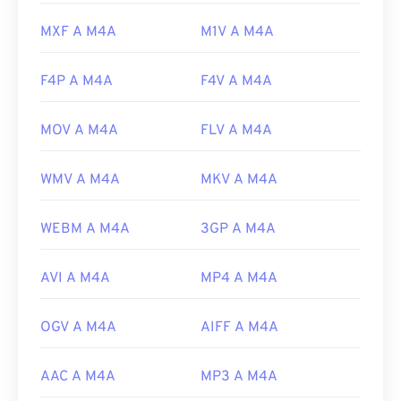
https://www.loc.gov/preservation/digital/formats/fdd/
MXF A M4A
M1V A M4A
F4P A M4A
F4V A M4A
MOV A M4A
FLV A M4A
WMV A M4A
MKV A M4A
WEBM A M4A
3GP A M4A
AVI A M4A
MP4 A M4A
OGV A M4A
AIFF A M4A
AAC A M4A
MP3 A M4A