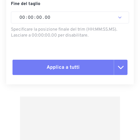
Fine del taglio
00
:
00
:
00
.
00
Specificare la posizione finale del trim (HH:MM:SS.MS).
Lasciare a 00:00:00.00 per disabilitare.
Applica a tutti
Reimposta tutte le opzioni
Applica da preimpostazione
Salva come predefinito