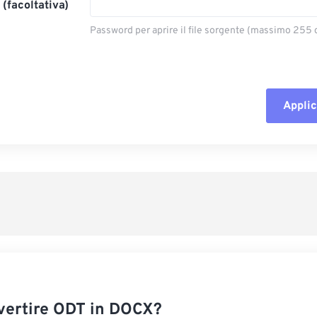
(facoltativa)
Password per aprire il file sorgente (massimo 255 c
Applic
Reimposta tut
Applica da p
Salva come p
ertire ODT in DOCX?