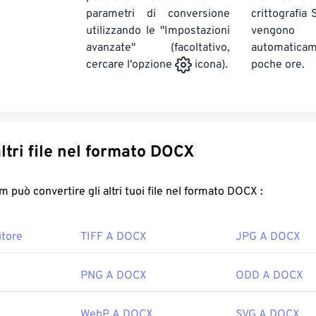
parametri di conversione
crittografia
utilizzando le "Impostazioni
vengono
avanzate" (facoltativo,
automatic
poche ore.
cercare l'opzione
icona).
Converti altri file nel formato DOCX
FreeConvert.com può convertire gli altri tuoi file nel formato DOCX :
tore
TIFF A DOCX
JPG A DOCX
PNG A DOCX
ODD A DOCX
WebP A DOCX
SVG A DOCX