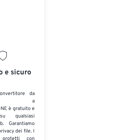
o e sicuro
onvertitore da
ENTE a
E è gratuito e
su qualsiasi
b. Garantiamo
ivacy dei file. I
 protetti con