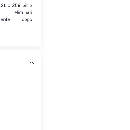
 SSL a 256 bit e
 eliminati
amente dopo