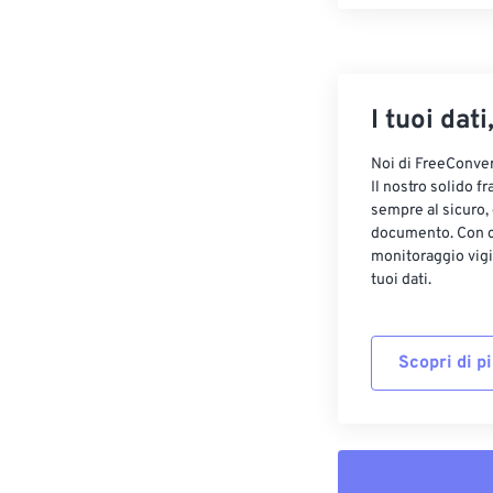
I tuoi dati
Noi di FreeConvert
Il nostro solido f
sempre al sicuro,
documento. Con cr
monitoraggio vigi
tuoi dati.
Scopri di p