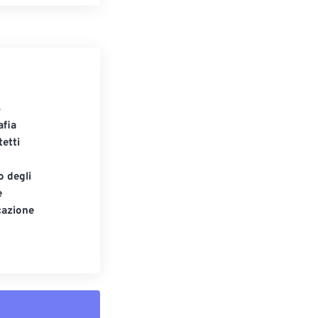
S
afia
tetti
o degli
e
cazione