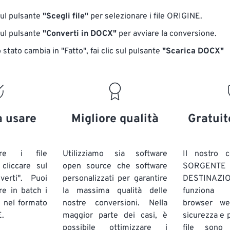
sul pulsante
"Scegli file"
per selezionare i file ORIGINE.
sul pulsante
"Converti in DOCX"
per avviare la conversione.
stato cambia in "Fatto", fai clic sul pulsante
"Scarica DOCX"
a usare
Migliore qualità
Gratuit
are i file
Utilizziamo sia software
Il nostro c
liccare sul
open source che software
SORG
verti". Puoi
personalizzati per garantire
DESTINAZION
ire in batch
i
la massima qualità delle
funziona 
E
nel formato
nostre conversioni. Nella
browser we
.
maggior parte dei casi, è
sicurezza e pr
possibile ottimizzare i
file sono