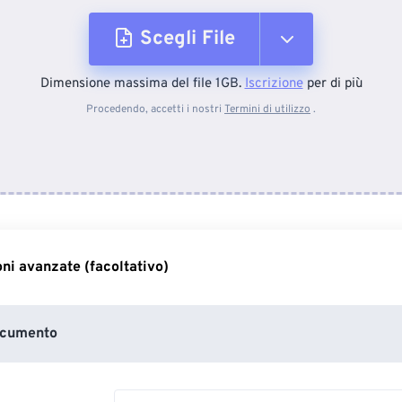
Scegli File
Dimensione massima del file 1GB.
Iscrizione
per di più
Dal dispositivo
Procedendo, accetti i nostri
Termini di utilizzo
.
Da Dropbox
Da Google Drive
ni avanzate (facoltativo)
Da OneDrive
ocumento
Dall'URL