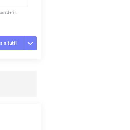
aratteri).
a a tutti
te le opzioni
reimpostazione
redefinito