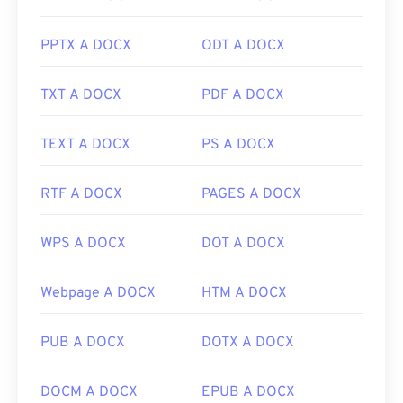
Quasi tutti i browser web supportano il formato
PPTX A DOCX
ODT A DOCX
GIF, il che gli conferisce un netto vantaggio
rispetto ad altri formati di immagine, come PNG.
TXT A DOCX
PDF A DOCX
Inoltre, il formato GIF si apre sui dispositivi mobili
Apple, inclusi iPhone e iPad, il che lo rende più
diffuso di
Adobe Flash
.
TEXT A DOCX
PS A DOCX
RTF A DOCX
PAGES A DOCX
Le GIF si aprono facilmente su quasi tutte le
applicazioni di visualizzazione immagini, browser
WPS A DOCX
DOT A DOCX
web e sistemi operativi. Per aprire una GIF per
modificarla, utilizza un'applicazione come
Adobe
Photoshop
. Su Windows, apri le GIF con
Microsoft
Webpage A DOCX
HTM A DOCX
Foto
, Adobe
Photoshop Elements
, Roxio Creator
NXT Pro
e altri. Su macOS, utilizza i visualizzatori e
PUB A DOCX
DOTX A DOCX
gli editor di immagini Adobe, incluso
Adobe
Illustrator
.
DOCM A DOCX
EPUB A DOCX