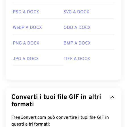
Sviluppato da:
CompuServe, Inc.
PSD A DOCX
SVG A DOCX
Data di rilascio iniziale:
15 giugno 1987
WebP A DOCX
ODD A DOCX
Link utili:
https://en.wikipedia.org/wiki/GIF
PNG A DOCX
BMP A DOCX
JPG A DOCX
TIFF A DOCX
Converti i tuoi file GIF in altri
formati
FreeConvert.com può convertire i tuoi file GIF in
questi altri formati: