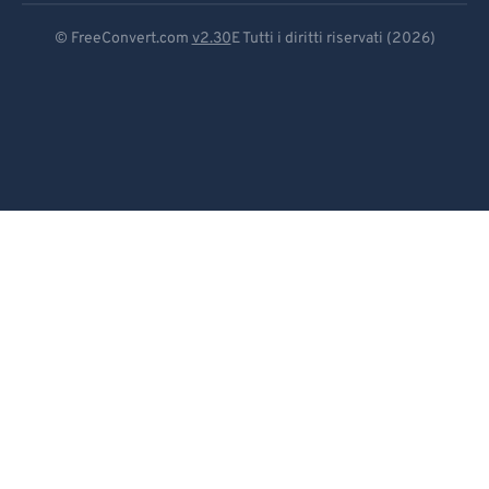
Deutsch
© FreeConvert.com
v2.30
E Tutti i diritti riservati (2026)
Español
Français
Português
Italiano
Dutch
日本語
简体中文
繁體中文
한국어
Svenska