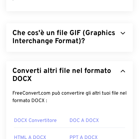
Che cos'è un file GIF (Graphics
Interchange Format)?
Il Graphics Interchange Format (GIF) è un tipo di
formato di file bitmap che si basa sui
pixel
per
Converti altri file nel formato
creare immagini semplici utilizzando il
modello di
colore RGB
DOCX
. A differenza del formato di file
BMP
non compresso, il GIF utilizza
una compressione
senza perdita di dati
e supporta l'animazione senza
FreeConvert.com può convertire gli altri tuoi file nel
audio. L'uso più comune del GIF è in forma animata
formato DOCX :
come pubblicità, risposte basate sulle emozioni sui
social media e meme, che spesso diventano virali
DOCX Convertitore
DOC A DOCX
su Internet.
Come aprire un file GIF?
HTML A DOCX
PPT A DOCX