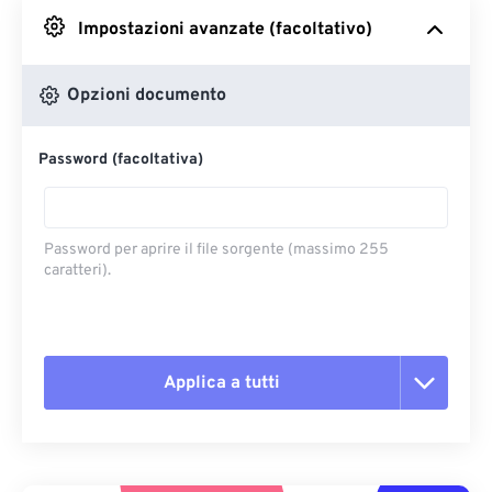
Impostazioni avanzate (facoltativo)
Da Google Drive
Opzioni documento
Da OneDrive
Password (facoltativa)
Dall'URL
Password per aprire il file sorgente (massimo 255
caratteri).
Applica a tutti
Reimposta tutte le opzioni
Applica da preimpostazione