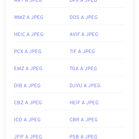
ART A JPEG
DPX A JPEG
Data di rilascio iniziale:
18 settembre 1992
WMZ A JPEG
DDS A JPEG
Link utili:
https://en.wikipedia.org/wiki/JPEG
HEIC A JPEG
AVIF A JPEG
https://www.lifewire.com/jpg-jpeg-file-4139913
PCX A JPEG
TIF A JPEG
EMZ A JPEG
TGA A JPEG
DIB A JPEG
DJVU A JPEG
CBZ A JPEG
HEIF A JPEG
ICO A JPEG
CBR A JPEG
JFIF A JPEG
PSB A JPEG