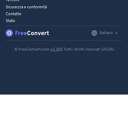
Termini
Sicurezza e conformità
Contatto
Stato
Italiano
English
Deutsch
© FreeConvert.com
v2.30
E Tutti i diritti riservati (2026)
Español
Français
Português
Italiano
Dutch
日本語
简体中文