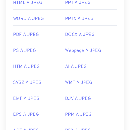
HTML A JPEG
PPT A JPEG
di file più recente e comprimibile.
Come aprire un file JPEG?
WORD A JPEG
PPTX A JPEG
Quasi tutti i programmi e le applicazioni di
PDF A JPEG
DOCX A JPEG
visualizzazione delle immagini riconoscono e
possono aprire i file JPEG. Un semplice doppio clic
PS A JPEG
Webpage A JPEG
sul file JPEG solitamente lo apre nel visualizzatore
di immagini, nell'editor di immagini o nel browser
HTM A JPEG
AI A JPEG
web predefinito. Per selezionare un'applicazione
specifica con cui aprire il file, fare clic con il
pulsante destro del mouse e selezionare "Apri con"
SVGZ A JPEG
WMF A JPEG
per effettuare la selezione.
I file JPEG si aprono automaticamente sui browser
EMF A JPEG
DJV A JPEG
Web più diffusi, come
Chrome
, sulle applicazioni
Microsoft come
Microsoft Foto
e sulle applicazioni
EPS A JPEG
PPM A JPEG
Mac OS come
Apple Preview
.
Sviluppato da:
Joint Photographic Experts Group