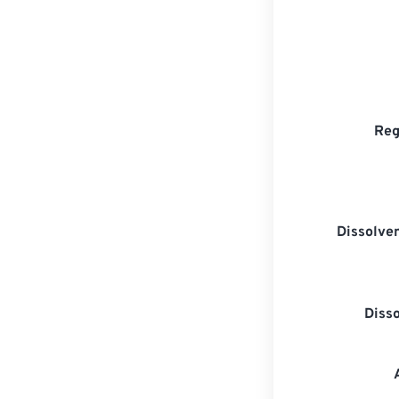
Reg
Dissolven
Diss