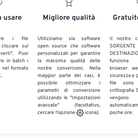
20
20
20
20
17
17
17
17
21
21
21
21
18
18
18
18
a usare
Migliore qualità
Gratuit
22
22
22
22
19
19
19
19
23
23
23
23
20
20
20
20
are i file
Utilizziamo sia software
Il nostro c
24
24
24
liccare sul
open source che software
SORG
21
21
21
21
verti". Puoi
personalizzati per garantire
DESTINAZION
25
25
25
22
22
22
22
ire in batch
i
la massima qualità delle
funziona 
26
26
26
E
nel formato
nostre conversioni. Nella
23
23
23
23
browser we
.
maggior parte dei casi, è
sicurezza e pr
27
27
27
24
24
24
possibile ottimizzare i
file sono
28
28
28
25
25
25
parametri di conversione
crittografia
utilizzando le "Impostazioni
29
29
29
vengono
26
26
26
avanzate" (facoltativo,
automatic
30
30
30
27
27
27
poche ore.
cercare l'opzione
icona).
31
31
31
28
28
28
32
32
32
29
29
29