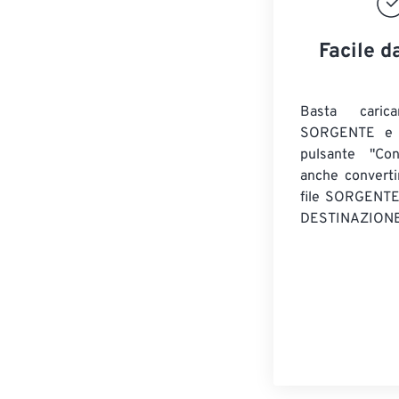
Facile d
Basta caric
SORGENTE e c
pulsante "Con
anche convert
file SORGENT
DESTINAZIONE