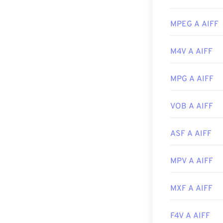
Sviluppato da:
Per impostazion
sistema operat
Versione inizia
Winamp
e
Elme
MPEG A AIFF
Link utili:
Si prega di nota
https://en.wik
M4V A AIFF
convertire il fi
Apple aprono i 
https://xiph.or
MPG A AIFF
Sviluppato da:
Data di uscita 
VOB A AIFF
Link utili:
https://en.wik
ASF A AIFF
https://www.lif
MPV A AIFF
MXF A AIFF
F4V A AIFF