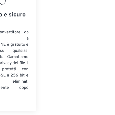
o e sicuro
onvertitore da
ENTE a
E è gratuito e
su qualsiasi
b. Garantiamo
ivacy dei file. I
 protetti con
 SSL a 256 bit e
 eliminati
amente dopo