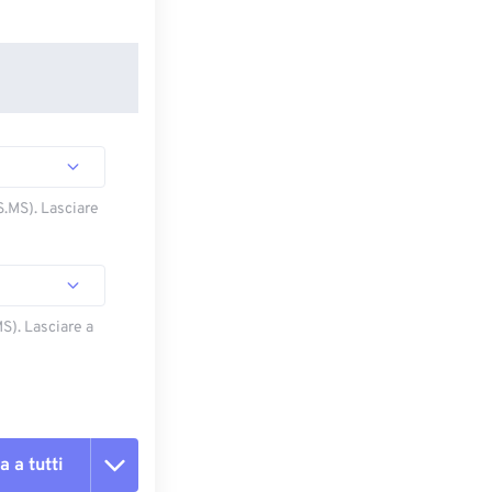
S.MS). Lasciare
S). Lasciare a
a a tutti