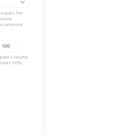
so audio. Per
opzione
io, seleziona
piare il volume,
iona il 50%.