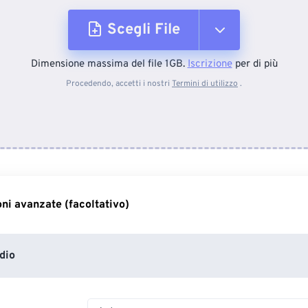
Scegli File
Dimensione massima del file 1GB.
Iscrizione
per di più
Dal dispositivo
Procedendo, accetti i nostri
Termini di utilizzo
.
Da Dropbox
Da Google Drive
ni avanzate (facoltativo)
Da OneDrive
dio
Dall'URL