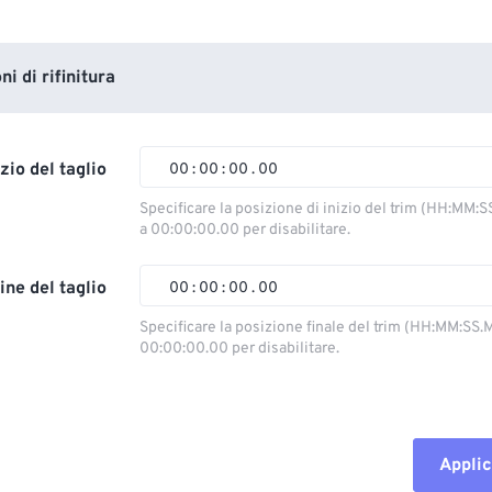
i di rifinitura
izio del taglio
00
:
00
:
00
.
00
Specificare la posizione di inizio del trim (HH:MM:S
a 00:00:00.00 per disabilitare.
00
00
00
00
01
01
01
01
ine del taglio
00
:
00
:
00
.
00
02
02
02
02
Specificare la posizione finale del trim (HH:MM:SS.M
00:00:00.00 per disabilitare.
03
03
03
03
00
00
00
00
04
04
04
04
01
01
01
01
05
05
05
05
02
02
02
02
Applic
06
06
06
06
03
03
03
03