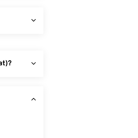
o schema di
ome
gli MP3
, i
 nonché
at)?
iare dati audio
olti altri
olare gli utenti
namp
,
Xine
,
di qualità o di
iù spazio. AIFF
icisti.
 disponibile su
resente che i