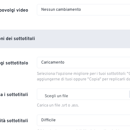
Nessun cambiamento
povolgi video
i dei sottotitoli
Caricamento
gi sottotitolo
Seleziona l'opzione migliore per i tuoi sottotitoli: "C
aggiungerne di tuoi oppure "Copia" per replicarli dal
a i sottotitoli
Scegli un file
Carica un file .srt o .ass.
Difficile
tà sottotitoli