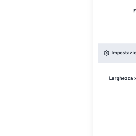
F
Impostazion
Larghezza x