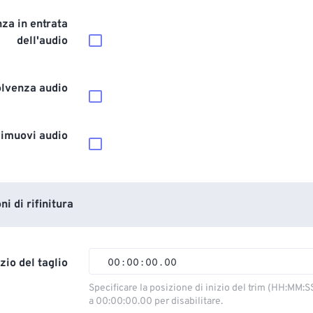
za in entrata
dell'audio
olvenza audio
imuovi audio
i di rifinitura
izio del taglio
00
:
00
:
00
.
00
00
00
00
00
Specificare la posizione di inizio del trim (HH:MM:S
a 00:00:00.00 per disabilitare.
01
01
01
01