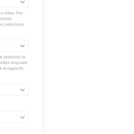
so video. Per
opzione
deo, seleziona
e selezioni la
 video originale
se al rapporto