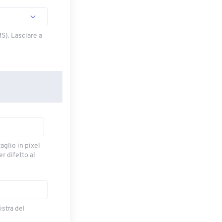
S). Lasciare a
taglio in pixel
r difetto al
istra del