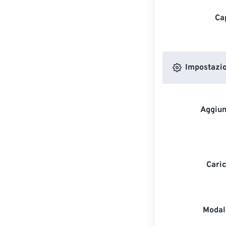
Ca
Impostazion
Aggiun
Caric
Modali