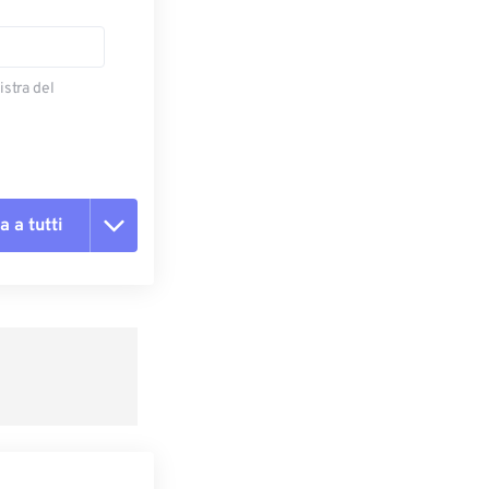
istra del
a a tutti
te le opzioni
reimpostazione
redefinito