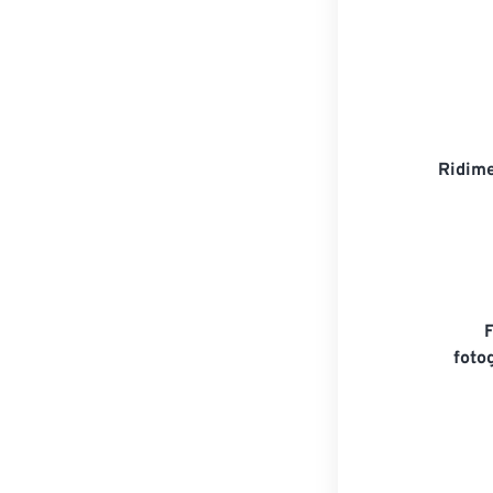
Ridime
foto