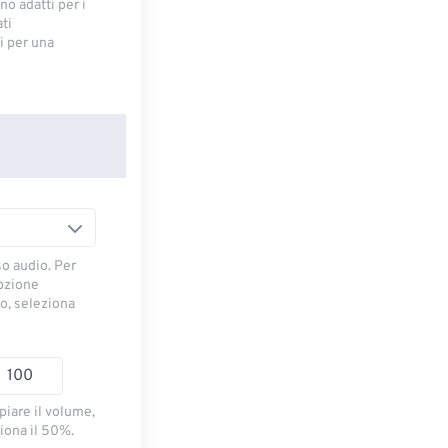
no adatti per i
ti
 ​​per una
so audio. Per
opzione
io, seleziona
piare il volume,
iona il 50%.