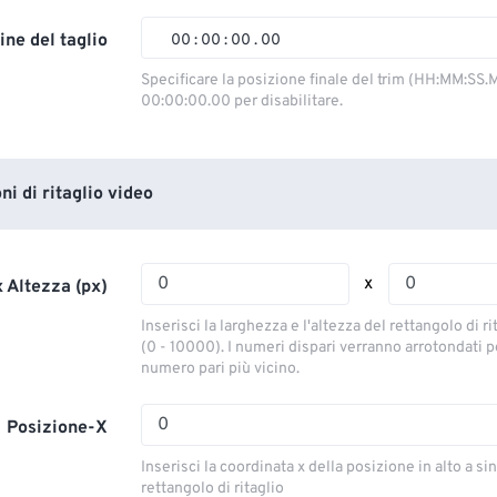
02
02
02
02
ine del taglio
00
:
00
:
00
.
00
03
03
03
03
00
00
00
00
Specificare la posizione finale del trim (HH:MM:SS.M
00:00:00.00 per disabilitare.
04
04
04
04
01
01
01
01
05
05
05
05
02
02
02
02
06
06
06
06
03
03
03
03
i di ritaglio video
07
07
07
07
04
04
04
04
08
08
08
08
05
05
05
05
x
 Altezza (px)
09
09
09
09
06
06
06
06
Inserisci la larghezza e l'altezza del rettangolo di ri
10
10
10
10
07
07
07
07
(0 - 10000). I numeri dispari verranno arrotondati pe
numero pari più vicino.
11
11
11
11
08
08
08
08
12
12
12
12
09
09
09
09
Posizione-X
13
13
13
13
10
10
10
10
Inserisci la coordinata x della posizione in alto a sin
14
14
14
14
rettangolo di ritaglio
11
11
11
11