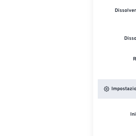
Dissolven
Diss
R
Impostazion
In