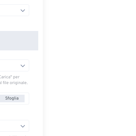
arica" ​​per
 file originale.
Sfoglia