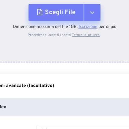
Scegli File
Dimensione massima del file 1GB.
Iscrizione
per di più
Dal dispositivo
Procedendo, accetti i nostri
Termini di utilizzo
.
Da Dropbox
Da Google Drive
ni avanzate (facoltativo)
Da OneDrive
deo
Dall'URL