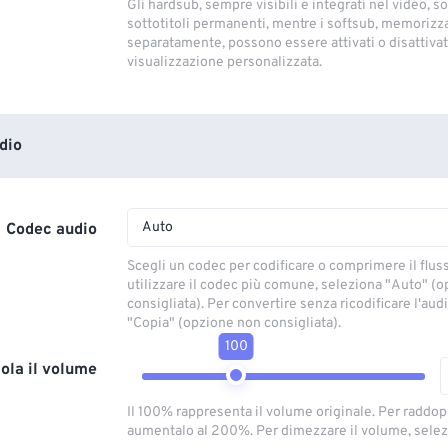
Gli hardsub, sempre visibili e integrati nel video, so
sottotitoli permanenti, mentre i softsub, memorizza
separatamente, possono essere attivati ​​o disattivati
visualizzazione personalizzata.
dio
Auto
Codec audio
Scegli un codec per codificare o comprimere il flus
utilizzare il codec più comune, seleziona "Auto" (
consigliata). Per convertire senza ricodificare l'aud
"Copia" (opzione non consigliata).
100
ola il volume
Il 100% rappresenta il volume originale. Per raddop
aumentalo al 200%. Per dimezzare il volume, selez