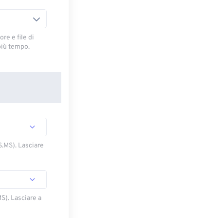
re e file di
più tempo.
S.MS). Lasciare
S). Lasciare a