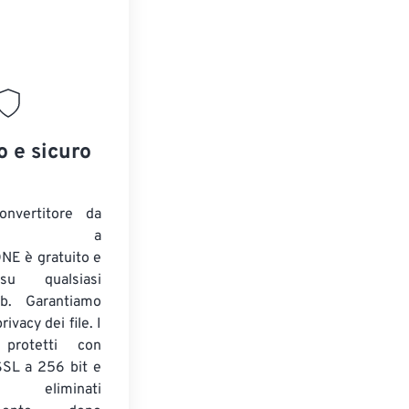
o e sicuro
onvertitore da
ENTE a
E è gratuito e
su qualsiasi
b. Garantiamo
ivacy dei file. I
 protetti con
 SSL a 256 bit e
 eliminati