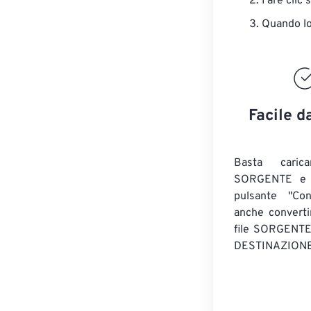
Fare clic 
Quando lo 
Facile d
Basta caric
SORGENTE e c
pulsante "Con
anche convert
file SORGENT
DESTINAZIONE