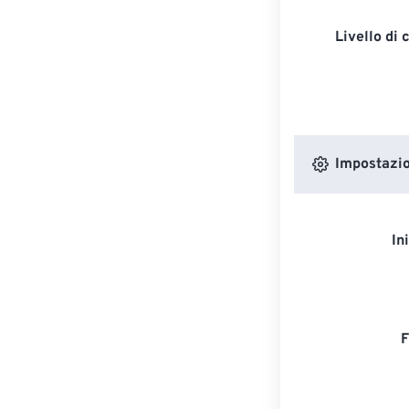
Livello di
Impostazion
In
F