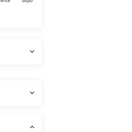
amente dopo
en source e non
dazione no-
ivision multiplex
 la compressione
di un file
cuna perdita di
tive sono
goritmo
che