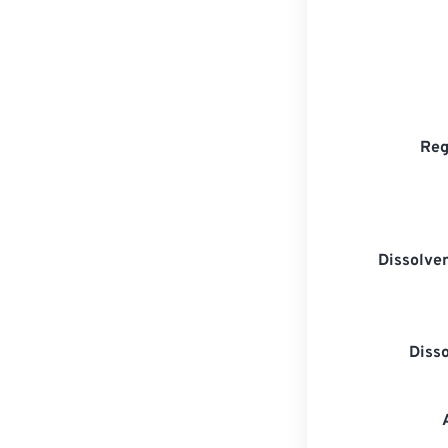
Reg
Dissolven
Diss