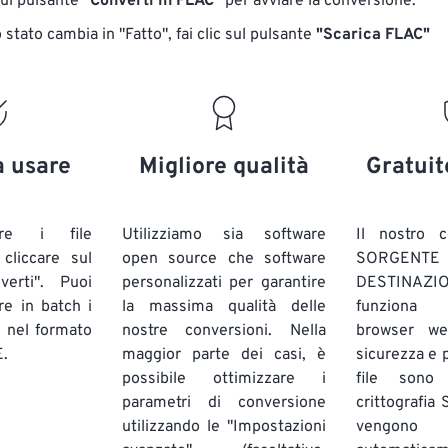
sul pulsante
"Converti in FLAC"
per avviare la conversione.
17
17
17
17
14
14
14
14
stato cambia in "Fatto", fai clic sul pulsante
"Scarica FLAC"
18
18
18
18
15
15
15
15
19
19
19
19
16
16
16
16
20
20
20
20
17
17
17
17
21
21
21
21
18
18
18
18
a usare
Migliore qualità
Gratuit
22
22
22
22
19
19
19
19
23
23
23
23
20
20
20
20
are i file
Utilizziamo sia software
Il nostro c
24
24
24
liccare sul
open source che software
SORG
21
21
21
21
verti". Puoi
personalizzati per garantire
DESTINAZION
25
25
25
22
22
22
22
ire in batch
i
la massima qualità delle
funziona 
26
26
26
E
nel formato
nostre conversioni. Nella
23
23
23
23
browser we
.
maggior parte dei casi, è
sicurezza e pr
27
27
27
24
24
24
possibile ottimizzare i
file sono
28
28
28
25
25
25
parametri di conversione
crittografia
utilizzando le "Impostazioni
29
29
29
vengono
26
26
26