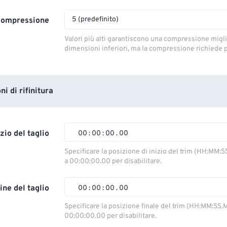
5 (predefinito)
 compressione
Valori più alti garantiscono una compressione miglio
dimensioni inferiori, ma la compressione richiede 
i di rifinitura
izio del taglio
00
:
00
:
00
.
00
Specificare la posizione di inizio del trim (HH:MM:S
a 00:00:00.00 per disabilitare.
00
00
00
00
01
01
01
01
ine del taglio
00
:
00
:
00
.
00
02
02
02
02
Specificare la posizione finale del trim (HH:MM:SS.M
00:00:00.00 per disabilitare.
03
03
03
03
00
00
00
00