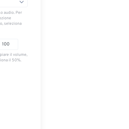
so audio. Per
opzione
io, seleziona
piare il volume,
iona il 50%.