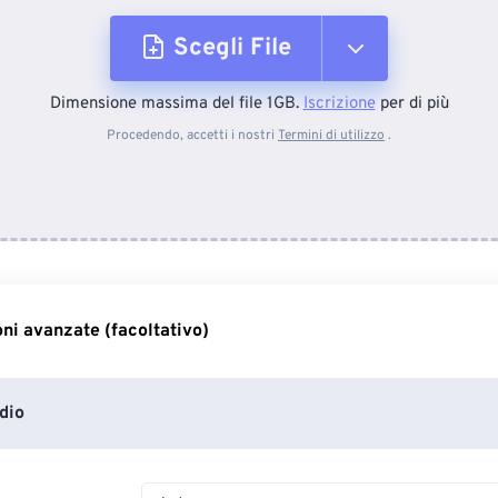
Scegli File
Dimensione massima del file 1GB.
Iscrizione
per di più
Dal dispositivo
Procedendo, accetti i nostri
Termini di utilizzo
.
Da Dropbox
Da Google Drive
ni avanzate (facoltativo)
Da OneDrive
dio
Dall'URL