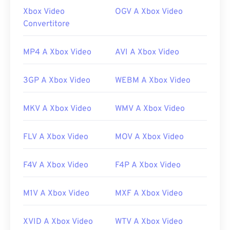
(WTV)
ha sostituito DVR-MS.
Xbox Video
OGV A Xbox Video
Convertitore
Come aprire un file DVR-MS?
Microsoft Windows 7, 8 e 10 supportano ancora i file
MP4 A Xbox Video
AVI A Xbox Video
DVR-MS. Pertanto, un file DVR-MS si apre con
Windows Media Player
. Se un'applicazione richiede
3GP A Xbox Video
WEBM A Xbox Video
DVR-MS, Microsoft consiglia di utilizzare la
seguente utility per convertire WTV in DVR-MS:
MKV A Xbox Video
WMV A Xbox Video
\Windows\ehome\WTVConverter.exe
.
Altri lettori che possono aprire un file DVR-MS
FLV A Xbox Video
MOV A Xbox Video
sono
VLC media player
,
Cyberlink PowerDirector
,
Cyberlink PowerDVD
e
Cyberlink PowerProducer
.
F4V A Xbox Video
F4P A Xbox Video
Sviluppato da:
Microsoft
Versione iniziale:
2004
M1V A Xbox Video
MXF A Xbox Video
Link utili:
XVID A Xbox Video
WTV A Xbox Video
https://en.wikipedia.org/wiki/DVR-MS