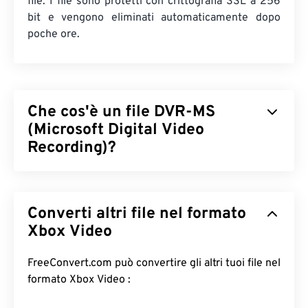
file. I file sono protetti con crittografia SSL a 256
bit e vengono eliminati automaticamente dopo
poche ore.
Che cos'è un file DVR-MS
(Microsoft Digital Video
Recording)?
Microsoft Digital Video Recording (DVR-MS) è il
formato di file contenitore multimediale generato
Converti altri file nel formato
dalla registrazione di contenuti televisivi (TV)
tramite un
Xbox Video
motore Stream Buffer Engine (SBE)
.
DVR-MS è un formato proprietario di Microsoft, che
lo ha progettato per archiviare le registrazioni TV
FreeConvert.com può convertire gli altri tuoi file nel
acquisite dai prodotti Microsoft. Nel 2008 (con
formato Xbox Video :
Windows 7), il formato
Windows Recorded TV Show