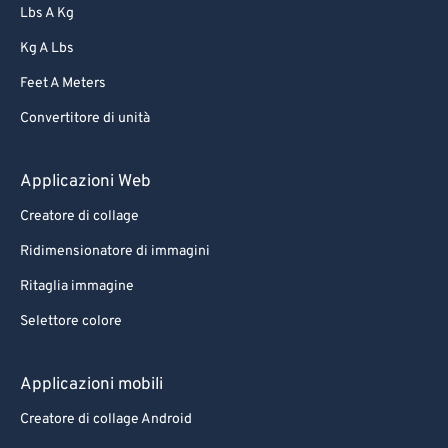
86
86
Lbs A Kg
87
87
Kg A Lbs
88
88
Feet A Meters
89
89
Convertitore di unità
90
90
91
91
Applicazioni Web
92
92
Creatore di collage
93
93
Ridimensionatore di immagini
94
94
Ritaglia immagine
95
95
Selettore colore
96
96
97
97
Applicazioni mobili
98
98
Creatore di collage Android
99
99