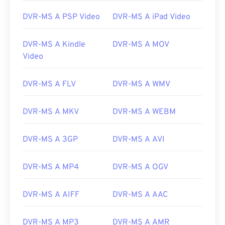
DVR-MS A PSP Video
DVR-MS A iPad Video
DVR-MS A Kindle
DVR-MS A MOV
Video
00
00
00
00
00
00
00
00
DVR-MS A FLV
DVR-MS A WMV
00
00
00
00
00
00
00
00
DVR-MS A MKV
DVR-MS A WEBM
01
01
01
01
01
01
01
01
DVR-MS A 3GP
DVR-MS A AVI
02
02
02
02
02
02
02
02
03
03
03
03
03
03
03
03
DVR-MS A MP4
DVR-MS A OGV
04
04
04
04
04
04
04
04
05
05
05
05
05
05
05
05
DVR-MS A AIFF
DVR-MS A AAC
06
06
06
06
06
06
06
06
DVR-MS A MP3
DVR-MS A AMR