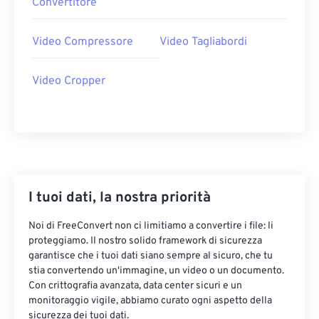
20
20
20
20
20
20
20
20
Convertitore
21
21
21
21
21
21
21
21
Video Compressore
Video Tagliabordi
22
22
22
22
22
22
22
22
23
23
23
23
23
23
23
23
Video Cropper
24
24
24
24
24
24
25
25
25
25
25
25
26
26
26
26
26
26
27
27
27
27
27
27
28
28
28
28
28
28
I tuoi dati, la nostra priorità
29
29
29
29
29
29
Noi di FreeConvert non ci limitiamo a convertire i file: li
30
30
30
30
30
30
proteggiamo. Il nostro solido framework di sicurezza
garantisce che i tuoi dati siano sempre al sicuro, che tu
31
31
31
31
31
31
stia convertendo un'immagine, un video o un documento.
Con crittografia avanzata, data center sicuri e un
32
32
32
32
32
32
monitoraggio vigile, abbiamo curato ogni aspetto della
33
33
33
33
33
33
sicurezza dei tuoi dati.