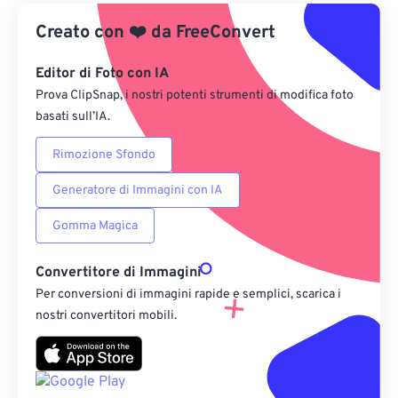
Creato con
❤️
Da Google Drive
da
FreeConvert
Editor di Foto con IA
Da OneDrive
Prova ClipSnap, i nostri potenti strumenti di modifica foto
basati sull’IA.
Dall'URL
Rimozione Sfondo
Generatore di Immagini con IA
Gomma Magica
Convertitore di Immagini
Per conversioni di immagini rapide e semplici, scarica i
nostri convertitori mobili.