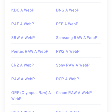
Versione iniziale:
settembre 2010
KDC A WebP
DNG A WebP
Link utili:
Articolo di Google Developer sulla compressione
RAF A WebP
PEF A WebP
WebP
Strumenti WebP correlati:
SRW A WebP
Samsung RAW A WebP
Utilizza il nostro
Selettore colori
per scegliere i
colori dalle immagini WebP
Pentax RAW A WebP
RW2 A WebP
CR2 A WebP
Sony RAW A WebP
RAW A WebP
DCR A WebP
ORF (Olympus Raw) A
Canon RAW A WebP
WebP