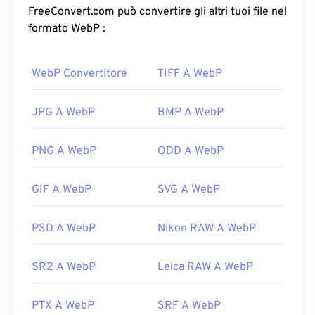
qualità visiva simile. Le immagini WebP si caricano
FreeConvert.com può convertire gli altri tuoi file nel
rapidamente su pagine web e applicazioni mobili.
formato WebP :
Come aprire un file WebP?
WebP Convertitore
TIFF A WebP
Il programma predefinito per aprire WebP è
Google
Chrome (Chrome)
, che funziona su tutte le
JPG A WebP
BMP A WebP
piattaforme. I file WebP si aprono
automaticamente anche su
GIMP
e
Microsoft Paint
PNG A WebP
ODD A WebP
. Oltre a Chrome, tutti gli altri browser web
supportano il formato WebP.
GIF A WebP
SVG A WebP
Visualizzatori gratuiti alternativi da provare sono
Pixelmator
e
Photopea
. Prova anche
Corel
PSD A WebP
Nikon RAW A WebP
PaintShop Pro
. Prima di utilizzare
IrfanView
,
Windows Photo Viewer
e
Adobe Photoshop
,
assicurati di installare i plugin per l'apertura di
SR2 A WebP
Leica RAW A WebP
WebP.
PTX A WebP
SRF A WebP
Sviluppato da:
Google