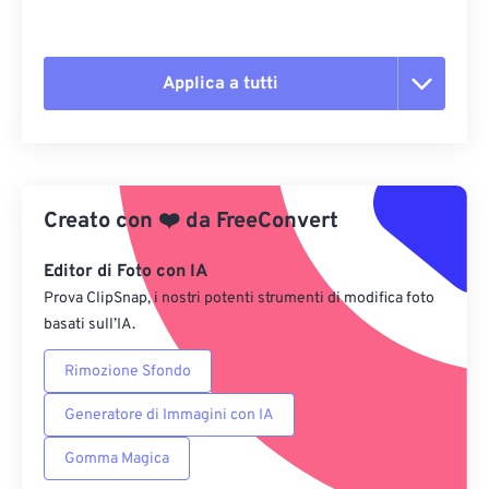
Applica a tutti
Reimposta tutte le opzioni
Applica da preimpostazione
Creato con
❤️
da
FreeConvert
Salva come predefinito
Editor di Foto con IA
Prova ClipSnap, i nostri potenti strumenti di modifica foto
basati sull’IA.
Rimozione Sfondo
Generatore di Immagini con IA
Gomma Magica