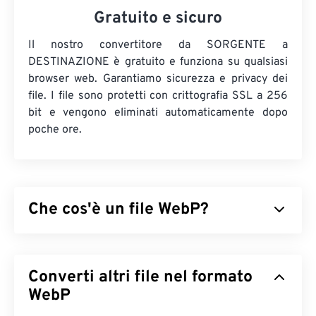
Gratuito e sicuro
Il nostro convertitore da SORGENTE a
DESTINAZIONE è gratuito e funziona su qualsiasi
browser web. Garantiamo sicurezza e privacy dei
file. I file sono protetti con crittografia SSL a 256
bit e vengono eliminati automaticamente dopo
poche ore.
Che cos'è un file WebP?
WebP è un tipo di file open source che utilizza
la
compressione predittiva
per creare immagini ideali
Converti altri file nel formato
per pagine web e applicazioni mobili. Le immagini
WebP sono fino al 30% più piccole dei file
WebP
JPEG
(JPG)
e
Portable Network Graphics (PNG)
, con una