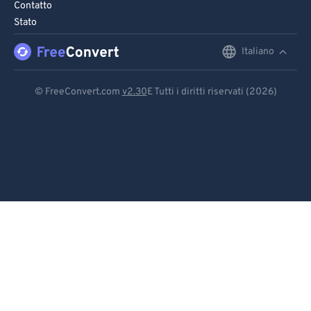
Contatto
Stato
Italiano
English
Deutsch
© FreeConvert.com
v2.30
E Tutti i diritti riservati (2026)
Español
Français
Português
Italiano
Dutch
日本語
简体中文
繁體中文