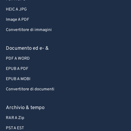
HEIC A JPG
Image A PDF
Convertitore di immagini
Documento ed e- &
PDF A WORD
EPUB A PDF
EPUB A MOBI
Convertitore di documenti
Archivio & tempo
RAR A Zip
PST A EST