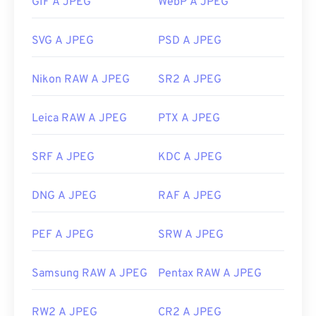
GIF A JPEG
WebP A JPEG
visualizzazione delle immagini riconoscono e
possono aprire i file JPEG. Un semplice doppio clic
SVG A JPEG
PSD A JPEG
sul file JPEG solitamente lo apre nel visualizzatore
di immagini, nell'editor di immagini o nel browser
Nikon RAW A JPEG
SR2 A JPEG
web predefinito. Per selezionare un'applicazione
specifica con cui aprire il file, fare clic con il
pulsante destro del mouse e selezionare "Apri con"
Leica RAW A JPEG
PTX A JPEG
per effettuare la selezione.
I file JPEG si aprono automaticamente sui browser
SRF A JPEG
KDC A JPEG
Web più diffusi, come
Chrome
, sulle applicazioni
Microsoft come
Microsoft Foto
e sulle applicazioni
DNG A JPEG
RAF A JPEG
Mac OS come
Apple Preview
.
Sviluppato da:
Joint Photographic Experts Group
PEF A JPEG
SRW A JPEG
Data di rilascio iniziale:
18 settembre 1992
Samsung RAW A JPEG
Pentax RAW A JPEG
Link utili:
https://en.wikipedia.org/wiki/JPEG
RW2 A JPEG
CR2 A JPEG