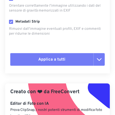
Orientare correttamente l'immagine utilizzando i dati del
sensore di gravità memorizzati in EXIF
Metadati Strip
Rimuovi dall'immagine eventuali profili, EXIF ​​e commenti
per ridurne le dimensioni
Applica a tutti
Reimposta tutte le opzioni
Applica da preimpostazione
Creato con
❤️
da
FreeConvert
Salva come predefinito
Editor di Foto con IA
Prova ClipSnap, i nostri potenti strumenti di modifica foto