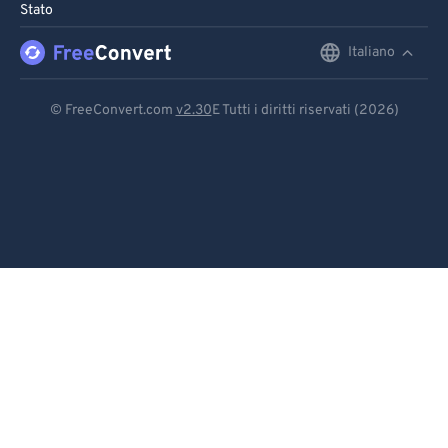
Stato
Italiano
English
Deutsch
© FreeConvert.com
v2.30
E Tutti i diritti riservati (2026)
Español
Français
Português
Italiano
Dutch
日本語
简体中文
繁體中文