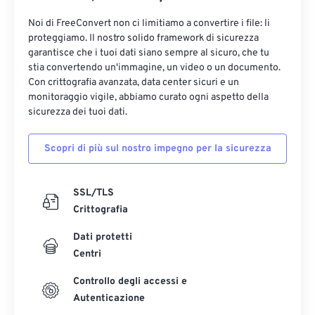
16
16
16
16
16
16
16
16
Noi di FreeConvert non ci limitiamo a convertire i file: li
17
17
17
17
17
17
17
17
proteggiamo. Il nostro solido framework di sicurezza
18
18
18
18
18
18
18
18
garantisce che i tuoi dati siano sempre al sicuro, che tu
stia convertendo un'immagine, un video o un documento.
19
19
19
19
19
19
19
19
Con crittografia avanzata, data center sicuri e un
20
20
20
20
20
20
20
20
monitoraggio vigile, abbiamo curato ogni aspetto della
sicurezza dei tuoi dati.
21
21
21
21
21
21
21
21
22
22
22
22
22
22
22
22
Scopri di più sul nostro impegno per la sicurezza
23
23
23
23
23
23
23
23
24
24
24
24
24
24
SSL/TLS
Crittografia
25
25
25
25
25
25
Dati protetti
26
26
26
26
26
26
Centri
27
27
27
27
27
27
Controllo degli accessi e
28
28
28
28
28
28
Autenticazione
29
29
29
29
29
29