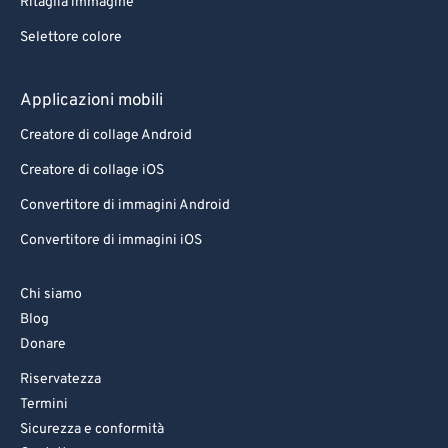
Ritaglia immagine
82
82
Selettore colore
83
83
84
84
Applicazioni mobili
85
85
Creatore di collage Android
86
86
Creatore di collage iOS
87
87
Convertitore di immagini Android
88
88
Convertitore di immagini iOS
89
89
90
90
Chi siamo
91
91
Blog
Donare
92
92
93
93
Riservatezza
Termini
94
94
Sicurezza e conformità