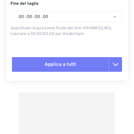
Fine del taglio
00
:
00
:
00
.
00
Specificare la posizione finale del trim (HH:MM:SS.MS).
Lasciare a 00:00:00.00 per disabilitare.
Applica a tutti
Reimposta tutte le opzioni
Applica da preimpostazione
Salva come predefinito