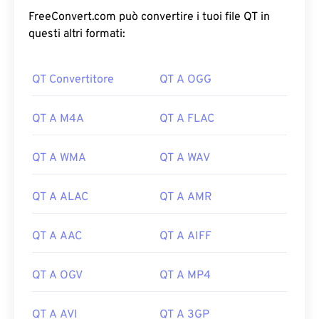
FreeConvert.com può convertire i tuoi file QT in
questi altri formati:
QT Convertitore
QT A OGG
QT A M4A
QT A FLAC
QT A WMA
QT A WAV
QT A ALAC
QT A AMR
QT A AAC
QT A AIFF
QT A OGV
QT A MP4
QT A AVI
QT A 3GP