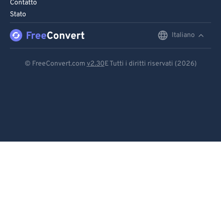
95
95
Contatto
Stato
96
96
97
97
Italiano
English
98
98
Deutsch
© FreeConvert.com
v2.30
E Tutti i diritti riservati (2026)
99
99
Español
Français
Português
Italiano
Dutch
日本語
简体中文
繁體中文