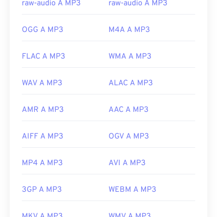
raw-audio A MP3
raw-audio A MP3
Versione iniziale:
1993
Link utili:
OGG A MP3
M4A A MP3
https://en.wikipedia.org/wiki/MP3
FLAC A MP3
WMA A MP3
https://mpeg.chiariglione.org/standards/mpeg-
a/music-player-application-format.html
WAV A MP3
ALAC A MP3
AMR A MP3
AAC A MP3
AIFF A MP3
OGV A MP3
MP4 A MP3
AVI A MP3
3GP A MP3
WEBM A MP3
MKV A MP3
WMV A MP3