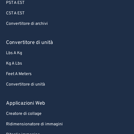
PST A EST
69
69
CST A EST
70
70
71
71
Convertitore di archivi
72
72
Convertitore di unità
73
73
Lbs A Kg
74
74
Kg A Lbs
75
75
Feet A Meters
76
76
Convertitore di unità
77
77
78
78
Applicazioni Web
79
79
Creatore di collage
80
80
Ridimensionatore di immagini
81
81