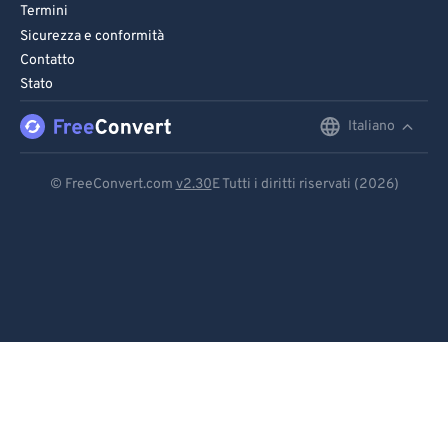
94
94
Termini
95
95
Sicurezza e conformità
Contatto
96
96
Stato
97
97
Italiano
English
98
98
Deutsch
99
99
© FreeConvert.com
v2.30
E Tutti i diritti riservati (2026)
Español
Français
Português
Italiano
Dutch
日本語