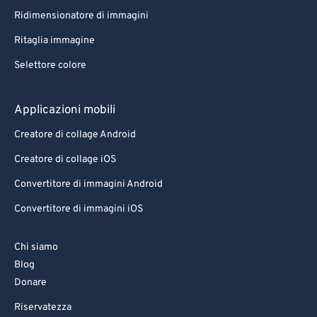
81
81
Ridimensionatore di immagini
82
82
Ritaglia immagine
83
83
Selettore colore
84
84
85
85
Applicazioni mobili
86
86
Creatore di collage Android
87
87
Creatore di collage iOS
88
88
Convertitore di immagini Android
89
89
Convertitore di immagini iOS
90
90
91
91
Chi siamo
Blog
92
92
Donare
93
93
Riservatezza