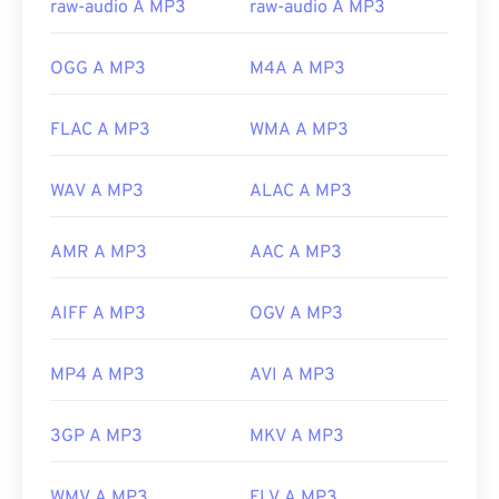
raw-audio A MP3
raw-audio A MP3
Versione iniziale:
1993
Link utili:
OGG A MP3
M4A A MP3
https://en.wikipedia.org/wiki/MP3
FLAC A MP3
WMA A MP3
https://mpeg.chiariglione.org/standards/mpeg-
a/music-player-application-format.html
WAV A MP3
ALAC A MP3
AMR A MP3
AAC A MP3
AIFF A MP3
OGV A MP3
MP4 A MP3
AVI A MP3
3GP A MP3
MKV A MP3
WMV A MP3
FLV A MP3