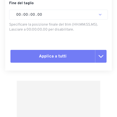
Fine del taglio
00
:
00
:
00
.
00
Specificare la posizione finale del trim (HH:MM:SS.MS).
Lasciare a 00:00:00.00 per disabilitare.
Applica a tutti
Reimposta tutte le opzioni
Applica da preimpostazione
Salva come predefinito