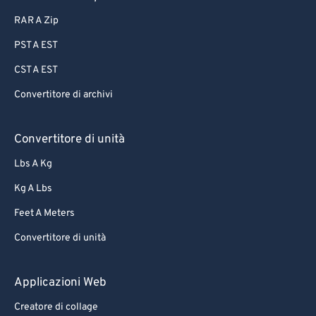
68
68
RAR A Zip
69
69
PST A EST
70
70
CST A EST
71
71
Convertitore di archivi
72
72
73
73
Convertitore di unità
74
74
Lbs A Kg
75
75
Kg A Lbs
76
76
Feet A Meters
77
77
Convertitore di unità
78
78
79
79
Applicazioni Web
80
80
Creatore di collage