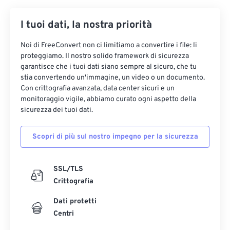
15
15
15
15
15
15
15
15
16
16
16
16
16
16
16
16
I tuoi dati, la nostra priorità
17
17
17
17
17
17
17
17
Noi di FreeConvert non ci limitiamo a convertire i file: li
18
18
18
18
18
18
18
18
proteggiamo. Il nostro solido framework di sicurezza
garantisce che i tuoi dati siano sempre al sicuro, che tu
19
19
19
19
19
19
19
19
stia convertendo un'immagine, un video o un documento.
20
20
20
20
20
20
20
20
Con crittografia avanzata, data center sicuri e un
monitoraggio vigile, abbiamo curato ogni aspetto della
21
21
21
21
21
21
21
21
sicurezza dei tuoi dati.
22
22
22
22
22
22
22
22
Scopri di più sul nostro impegno per la sicurezza
23
23
23
23
23
23
23
23
24
24
24
24
24
24
SSL/TLS
25
25
25
25
25
25
Crittografia
26
26
26
26
26
26
Dati protetti
27
27
27
27
27
27
Centri
28
28
28
28
28
28