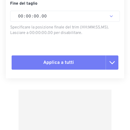
Fine del taglio
00
:
00
:
00
.
00
Specificare la posizione finale del trim (HH:MM:SS.MS).
Lasciare a 00:00:00.00 per disabilitare.
Applica a tutti
Reimposta tutte le opzioni
Applica da preimpostazione
Salva come predefinito