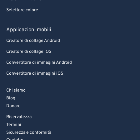
82
82
Selettore colore
83
83
84
84
Applicazioni mobili
85
85
Creatore di collage Android
86
86
Creatore di collage iOS
87
87
Convertitore di immagini Android
88
88
Convertitore di immagini iOS
89
89
90
90
Chi siamo
91
91
Blog
Donare
92
92
Riservatezza
93
93
Termini
94
94
Sicurezza e conformità
95
95