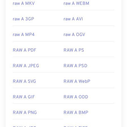
raw A MKV
raw A WEBM
raw A 3GP
raw A AVI
raw A MP4
raw A OGV
RAW A PDF
RAW A PS
RAW A JPEG
RAW A PSD
00
00
00
00
00
00
00
00
RAW A SVG
RAW A WebP
RAW A GIF
RAW A ODD
00
00
00
00
00
00
00
00
01
01
01
01
01
01
01
01
RAW A PNG
RAW A BMP
02
02
02
02
02
02
02
02