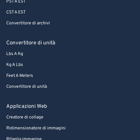
PST A EST
69
69
CST A EST
70
70
Convertitore di archivi
71
71
72
72
Convertitore di unità
73
73
Lbs A Kg
74
74
Kg A Lbs
75
75
Feet A Meters
76
76
Convertitore di unità
77
77
78
78
Applicazioni Web
79
79
Creatore di collage
80
80
Ridimensionatore di immagini
81
81
Ritaglia immagine