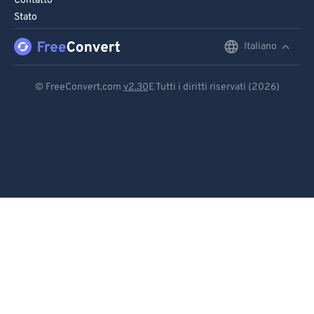
Contatto
Stato
96
96
97
97
Italiano
English
98
98
Deutsch
© FreeConvert.com
v2.30
E Tutti i diritti riservati (2026)
99
99
Español
Français
Português
Italiano
Dutch
日本語
简体中文
繁體中文