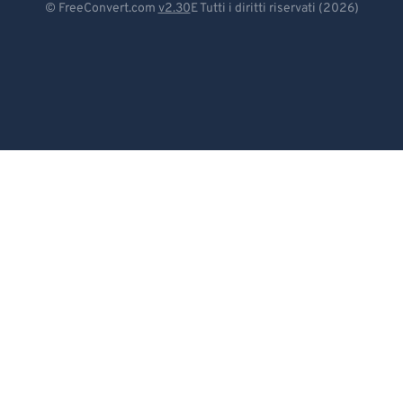
© FreeConvert.com
v2.30
E Tutti i diritti riservati (2026)
Español
Français
Português
Italiano
Dutch
日本語
简体中文
繁體中文
한국어
Svenska
Türkçe