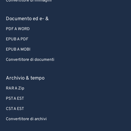
Convertitore di immagini
Documento ed e- &
PDF A WORD
EPUB A PDF
EPUB A MOBI
Convertitore di documenti
Archivio & tempo
RAR A Zip
PST A EST
CST A EST
Convertitore di archivi