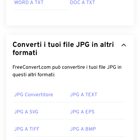
I file JPG si aprono automaticamente sui browser
WORD A TXT
DOC A TXT
web più diffusi come
Chrome
, sulle applicazioni
Microsoft come
Microsoft Foto
e sulle applicazioni
Mac OS come
Apple Preview
. Per ridimensionare
le immagini JPEG, utilizza il nostro strumento
Image Resizer
.
Converti i tuoi file JPG in altri
Sviluppato da:
Joint Photographic Experts Group
formati
Data di rilascio iniziale:
18 settembre 1992
FreeConvert.com può convertire i tuoi file JPG in
Strumenti JPG correlati:
questi altri formati:
Utilizza il nostro
Selettore colori
per scegliere i
colori dalle immagini
JPG Convertitore
JPG A TEXT
JPG A SVG
JPG A EPS
JPG A TIFF
JPG A BMP