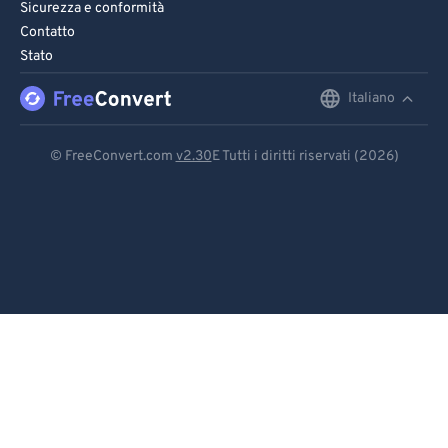
Sicurezza e conformità
Contatto
Stato
Italiano
English
Deutsch
© FreeConvert.com
v2.30
E Tutti i diritti riservati (2026)
Español
Français
Português
Italiano
Dutch
日本語
简体中文