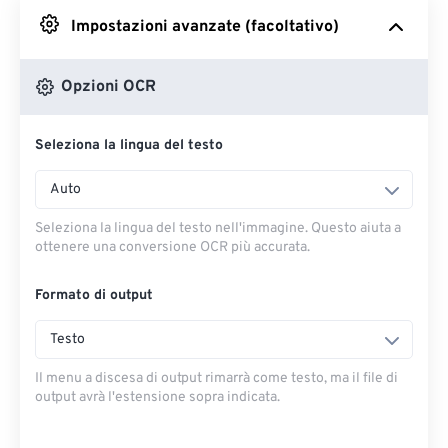
Impostazioni avanzate (facoltativo)
Da Google Drive
Opzioni OCR
Da OneDrive
Seleziona la lingua del testo
Dall'URL
Auto
Seleziona la lingua del testo nell'immagine. Questo aiuta a
ottenere una conversione OCR più accurata.
Formato di output
Testo
Il menu a discesa di output rimarrà come testo, ma il file di
output avrà l'estensione sopra indicata.