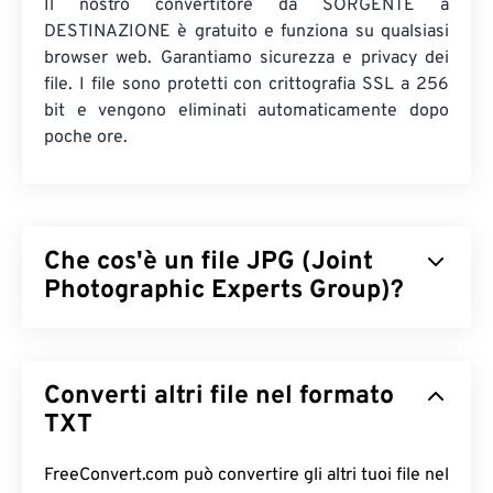
Il nostro convertitore da SORGENTE a
DESTINAZIONE è gratuito e funziona su qualsiasi
browser web. Garantiamo sicurezza e privacy dei
file. I file sono protetti con crittografia SSL a 256
bit e vengono eliminati automaticamente dopo
poche ore.
Che cos'è un file JPG (Joint
Photographic Experts Group)?
JPG (Joint Photographic Experts Group) è un
formato di file universale che utilizza un algoritmo
Converti altri file nel formato
per comprimere fotografie e grafica. La notevole
compressione offerta da JPG è la ragione del suo
TXT
ampio utilizzo. Pertanto, le dimensioni
relativamente ridotte dei file JPG li rendono ideali
FreeConvert.com può convertire gli altri tuoi file nel