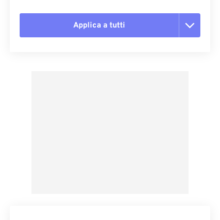
Applica a tutti
Reimposta tutte le opzioni
Applica da preimpostazione
Salva come predefinito