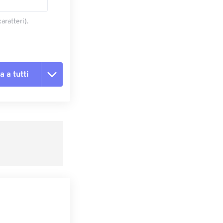
aratteri).
a a tutti
te le opzioni
reimpostazione
redefinito