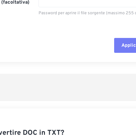
(facoltativa)
Password per aprire il file sorgente (massimo 255 c
Applic
Reimposta tut
Applica da p
Salva come p
ertire DOC in TXT?