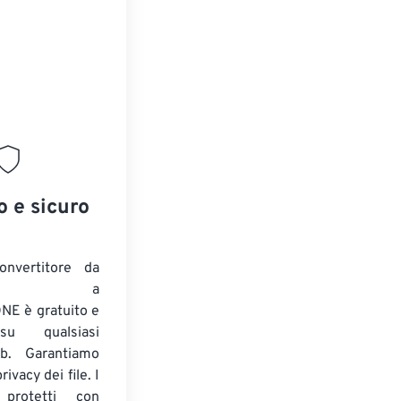
o e sicuro
onvertitore da
ENTE a
E è gratuito e
su qualsiasi
b. Garantiamo
ivacy dei file. I
 protetti con