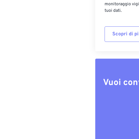
monitoraggio vigi
tuoi dati.
Scopri di p
Vuoi con