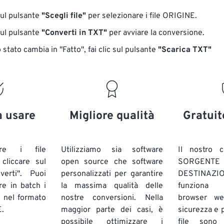
sul pulsante
"Scegli file"
per selezionare i file ORIGINE.
sul pulsante
"Converti in TXT"
per avviare la conversione.
stato cambia in "Fatto", fai clic sul pulsante
"Scarica TXT"
a usare
Migliore qualità
Gratuit
are i file
Utilizziamo sia software
Il nostro c
liccare sul
open source che software
SORG
verti". Puoi
personalizzati per garantire
DESTINAZION
ire in batch
i
la massima qualità delle
funziona 
E
nel formato
nostre conversioni. Nella
browser we
.
maggior parte dei casi, è
sicurezza e pr
possibile ottimizzare i
file sono