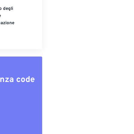
o degli
e
cazione
enza code