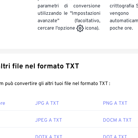
parametri di conversione
crittografia
utilizzando le "Impostazioni
vengono
avanzate" (facoltativo,
automatic
poche ore.
cercare l'opzione
icona).
Converti altri file nel formato TXT
FreeConvert.com può convertire gli altri tuoi file nel formato TXT :
ore
JPG A TXT
PNG A TXT
JPEG A TXT
DOCM A TXT
DOTX A TXT
DOT A TXT