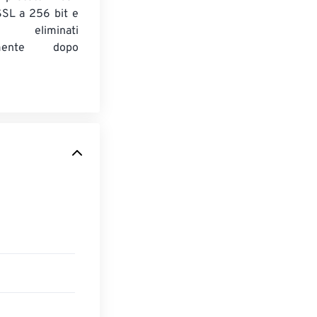
 SSL a 256 bit e
 eliminati
amente dopo