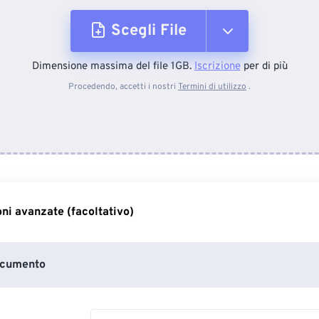
Scegli File
Dimensione massima del file 1GB.
Iscrizione
per di più
Dal dispositivo
Procedendo, accetti i nostri
Termini di utilizzo
.
Da Dropbox
Da Google Drive
ni avanzate (facoltativo)
Da OneDrive
ocumento
Dall'URL