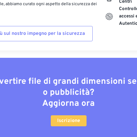
Centri
le, abbiamo curato ogni aspetto della sicurezza dei
Controll
accessi 
Autenti
iù sul nostro impegno per la sicurezza
vertire file di grandi dimensioni s
o pubblicità?
Aggiorna ora
Iscrizione