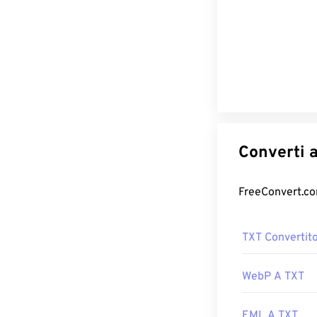
TXT Convertit
WebP A TXT
EML A TXT