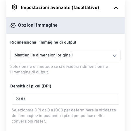
Impostazioni avanzate (facoltativo)
Da Google Drive
Opzioni immagine
Da OneDrive
Ridimensiona l'immagine di output
Dall'URL
Mantieni le dimensioni originali
Selezionare un metodo se si desidera ridimensionare
l'immagine di output.
Densità di pixel (DPI)
Selezionare DPI da 0 a 1000 per determinare la nitidezza
dell'immagine impostando i pixel per pollice nelle
conversioni raster.