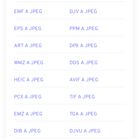
per effettuare la selezione.
I file JPEG si aprono automaticamente sui browser
EMF A JPEG
DJV A JPEG
Web più diffusi, come
Chrome
, sulle applicazioni
Microsoft come
Microsoft Foto
e sulle applicazioni
EPS A JPEG
PPM A JPEG
Mac OS come
Apple Preview
.
Sviluppato da:
Joint Photographic Experts Group
ART A JPEG
DPX A JPEG
Data di rilascio iniziale:
18 settembre 1992
WMZ A JPEG
DDS A JPEG
Link utili:
https://en.wikipedia.org/wiki/JPEG
HEIC A JPEG
AVIF A JPEG
https://www.lifewire.com/jpg-jpeg-file-4139913
PCX A JPEG
TIF A JPEG
EMZ A JPEG
TGA A JPEG
DIB A JPEG
DJVU A JPEG