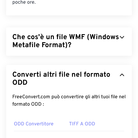
poche ore.
Che cos'è un file WMF (Windows
Metafile Format)?
Windows Metafile Format (WMF) è un formato di file
di Microsoft Windows (Windows) in grado di
Converti altri file nel formato
memorizzare immagini vettoriali e bitmap.
Microsoft ha progettato WMF per condividere dati
ODD
grafici tra le applicazioni Microsoft. WMF è il
precursore a 16 bit dell'Enhanced Windows Metafile
FreeConvert.com può convertire gli altri tuoi file nel
(EMF) a 32 bit.
formato ODD :
Come aprire un file WMF?
ODD Convertitore
TIFF A ODD
WMF si apre facilmente su Windows con programmi