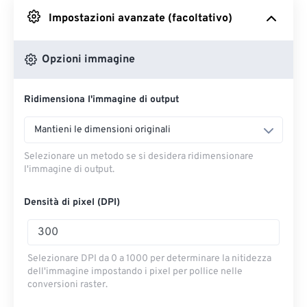
Impostazioni avanzate (facoltativo)
Da Google Drive
Opzioni immagine
Da OneDrive
Ridimensiona l'immagine di output
Dall'URL
Mantieni le dimensioni originali
Selezionare un metodo se si desidera ridimensionare
l'immagine di output.
Densità di pixel (DPI)
Selezionare DPI da 0 a 1000 per determinare la nitidezza
dell'immagine impostando i pixel per pollice nelle
conversioni raster.