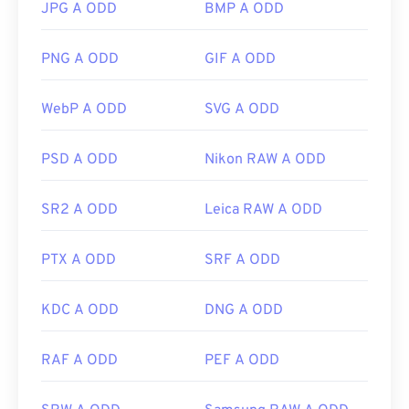
di grafica compatibili, come
CorelDraw Graphics
JPG A ODD
BMP A ODD
Suite
. Un altro programma popolare che può aprire
WMF sia su Windows che su macOS è
Adobe
PNG A ODD
GIF A ODD
Illustrator
.
Un visualizzatore alternativo da provare è
XnView
WebP A ODD
SVG A ODD
MP
, multipiattaforma e gratuito. Tra i programmi
che possono aprire WMF su Windows ci sono
PSD A ODD
Nikon RAW A ODD
PhotoFiltre Studio
,
Ability Photopaint
e
Ultimate
Paint
. Su macOS, una buona alternativa è
WMF
Converter Pro
.
SR2 A ODD
Leica RAW A ODD
Sviluppato da:
Microsoft
PTX A ODD
SRF A ODD
Versione iniziale:
1992
KDC A ODD
DNG A ODD
RAF A ODD
PEF A ODD