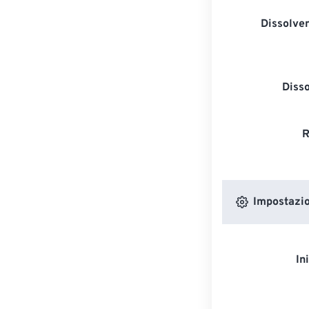
Dissolven
Diss
R
Impostazion
In