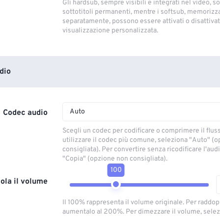
Gli hardsub, sempre visibili e integrati nel video, so
sottotitoli permanenti, mentre i softsub, memorizza
separatamente, possono essere attivati ​​o disattivati
visualizzazione personalizzata.
dio
Auto
Codec audio
Scegli un codec per codificare o comprimere il flus
utilizzare il codec più comune, seleziona "Auto" (
consigliata). Per convertire senza ricodificare l'aud
"Copia" (opzione non consigliata).
100
ola il volume
Il 100% rappresenta il volume originale. Per raddop
aumentalo al 200%. Per dimezzare il volume, selez