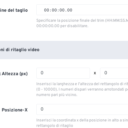
02
02
02
02
ine del taglio
00
:
00
:
00
.
00
03
03
03
03
00
00
00
00
Specificare la posizione finale del trim (HH:MM:SS.M
00:00:00.00 per disabilitare.
04
04
04
04
01
01
01
01
05
05
05
05
02
02
02
02
06
06
06
06
03
03
03
03
i di ritaglio video
07
07
07
07
04
04
04
04
08
08
08
08
05
05
05
05
x
 Altezza (px)
09
09
09
09
06
06
06
06
Inserisci la larghezza e l'altezza del rettangolo di ri
10
10
10
10
07
07
07
07
(0 - 10000). I numeri dispari verranno arrotondati pe
numero pari più vicino.
11
11
11
11
08
08
08
08
12
12
12
12
09
09
09
09
Posizione-X
13
13
13
13
10
10
10
10
Inserisci la coordinata x della posizione in alto a sin
14
14
14
14
rettangolo di ritaglio
11
11
11
11