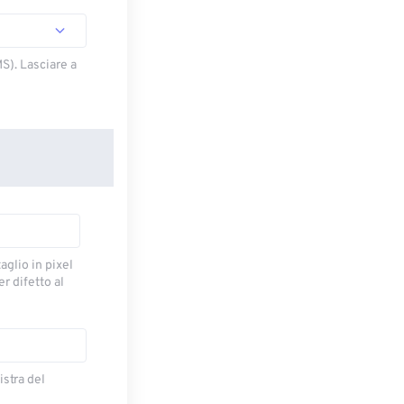
S). Lasciare a
taglio in pixel
r difetto al
istra del