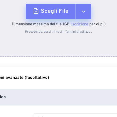
Scegli File
Dimensione massima del file 1GB.
Iscrizione
per di più
Dal dispositivo
Procedendo, accetti i nostri
Termini di utilizzo
.
Da Dropbox
Da Google Drive
ni avanzate (facoltativo)
Da OneDrive
deo
Dall'URL