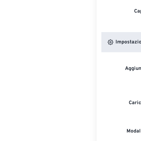
Ca
Impostazion
Aggiun
Caric
Modali