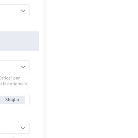
arica" ​​per
 file originale.
Sfoglia