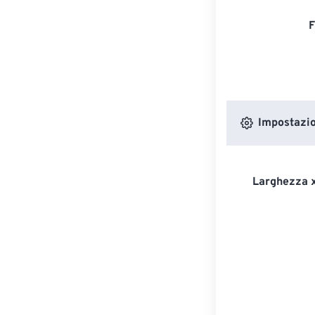
F
Impostazion
Larghezza x