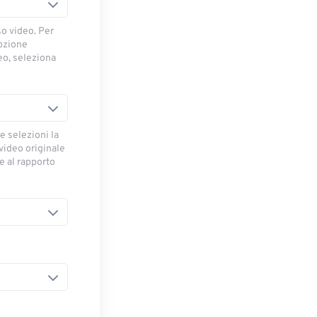
so video. Per
opzione
deo, seleziona
e selezioni la
 video originale
se al rapporto