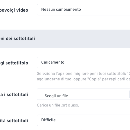
Nessun cambiamento
povolgi video
i dei sottotitoli
Caricamento
gi sottotitolo
Seleziona l'opzione migliore per i tuoi sottotitoli: "C
aggiungerne di tuoi oppure "Copia" per replicarli dal
a i sottotitoli
Scegli un file
Carica un file .srt o .ass.
Difficile
tà sottotitoli