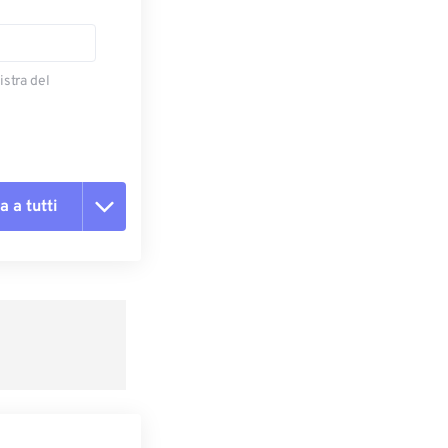
istra del
a a tutti
te le opzioni
reimpostazione
redefinito