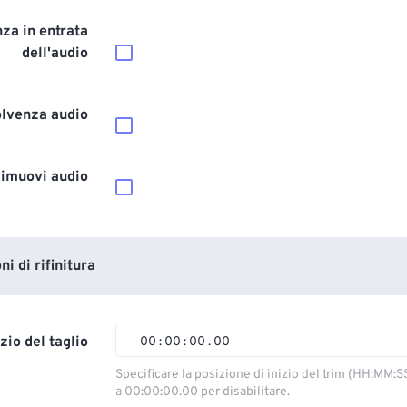
za in entrata
dell'audio
olvenza audio
imuovi audio
i di rifinitura
izio del taglio
00
:
00
:
00
.
00
00
00
00
00
Specificare la posizione di inizio del trim (HH:MM:S
a 00:00:00.00 per disabilitare.
01
01
01
01