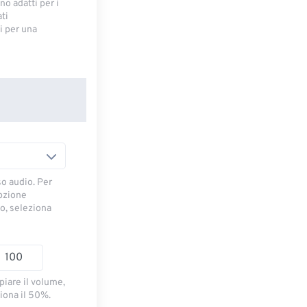
no adatti per i
ti
 ​​per una
so audio. Per
opzione
io, seleziona
piare il volume,
iona il 50%.