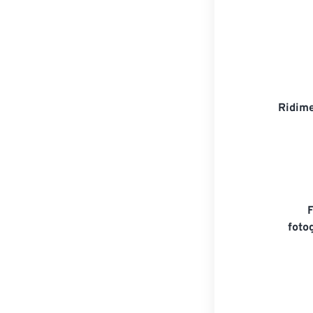
Ridime
foto