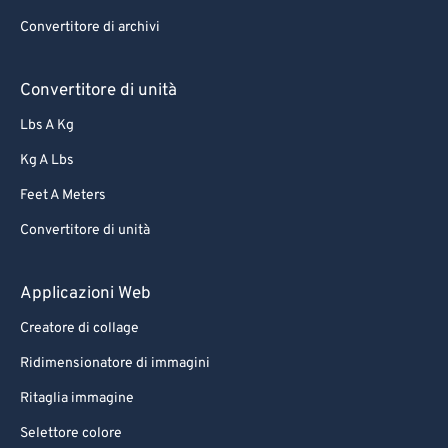
70
70
Convertitore di archivi
71
71
72
72
Convertitore di unità
73
73
Lbs A Kg
74
74
Kg A Lbs
75
75
Feet A Meters
76
76
Convertitore di unità
77
77
78
78
Applicazioni Web
79
79
Creatore di collage
80
80
Ridimensionatore di immagini
81
81
Ritaglia immagine
82
82
Selettore colore