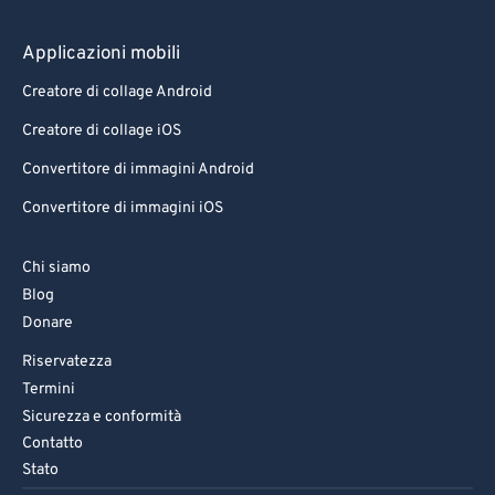
83
83
84
84
Applicazioni mobili
85
85
Creatore di collage Android
86
86
Creatore di collage iOS
87
87
Convertitore di immagini Android
88
88
Convertitore di immagini iOS
89
89
Chi siamo
90
90
Blog
91
91
Donare
92
92
Riservatezza
93
93
Termini
Sicurezza e conformità
94
94
Contatto
95
95
Stato