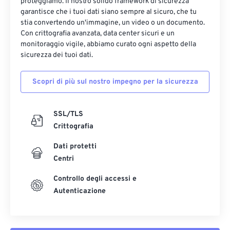
17
17
17
17
17
17
17
17
proteggiamo. Il nostro solido framework di sicurezza
garantisce che i tuoi dati siano sempre al sicuro, che tu
18
18
18
18
18
18
18
18
stia convertendo un'immagine, un video o un documento.
Con crittografia avanzata, data center sicuri e un
19
19
19
19
19
19
19
19
monitoraggio vigile, abbiamo curato ogni aspetto della
20
20
20
20
20
20
20
20
sicurezza dei tuoi dati.
21
21
21
21
21
21
21
21
Scopri di più sul nostro impegno per la sicurezza
22
22
22
22
22
22
22
22
23
23
23
23
23
23
23
23
SSL/TLS
24
24
24
24
24
24
Crittografia
25
25
25
25
25
25
Dati protetti
26
26
26
26
26
26
Centri
27
27
27
27
27
27
Controllo degli accessi e
Autenticazione
28
28
28
28
28
28
29
29
29
29
29
29
30
30
30
30
30
30