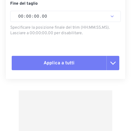
Fine del taglio
00
:
00
:
00
.
00
Specificare la posizione finale del trim (HH:MM:SS.MS).
Lasciare a 00:00:00.00 per disabilitare.
Applica a tutti
Reimposta tutte le opzioni
Applica da preimpostazione
Salva come predefinito