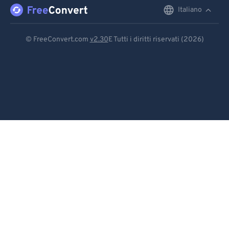
96
96
Italiano
English
97
97
Deutsch
98
98
© FreeConvert.com
v2.30
E Tutti i diritti riservati (2026)
99
99
Español
Français
Português
Italiano
Dutch
日本語
简体中文
繁體中文
한국어