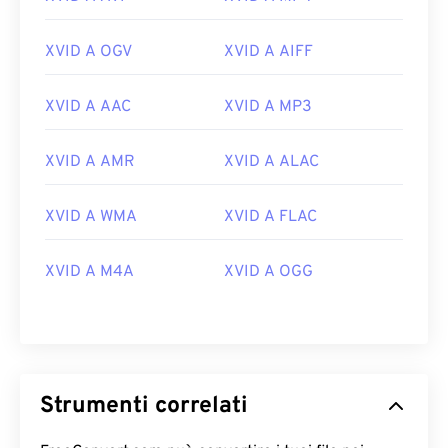
XVID A OGV
XVID A AIFF
XVID A AAC
XVID A MP3
XVID A AMR
XVID A ALAC
XVID A WMA
XVID A FLAC
00
00
00
00
00
00
00
00
XVID A M4A
XVID A OGG
00
00
00
00
00
00
00
00
01
01
01
01
01
01
01
01
02
02
02
02
02
02
02
02
Strumenti correlati
03
03
03
03
03
03
03
03