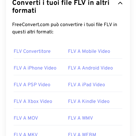
Converti i tuoi file FLV in altri
formati
FreeConvert.com può convertire i tuoi file FLV in
questi altri formati:
00
00
00
00
00
00
00
00
FLV Convertitore
FLV A Mobile Video
00
00
00
00
00
00
00
00
FLV A iPhone Video
FLV A Android Video
01
01
01
01
01
01
01
01
02
02
02
02
02
02
02
02
FLV A PSP Video
FLV A iPad Video
03
03
03
03
03
03
03
03
04
04
04
04
04
04
04
04
FLV A Xbox Video
FLV A Kindle Video
05
05
05
05
05
05
05
05
FLV A MOV
FLV A WMV
06
06
06
06
06
06
06
06
07
07
07
07
07
07
07
07
FLV A MKV
FLV A WEBM