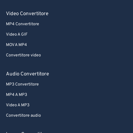
61
61
Video Convertitore
62
62
MP4 Convertitore
63
63
Video A GIF
64
64
MOV A MP4
65
65
Convertitore video
66
66
67
67
Audio Convertitore
68
68
MP3 Convertitore
69
69
MP4 A MP3
70
70
Video A MP3
71
71
Convertitore audio
72
72
73
73