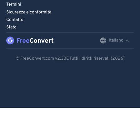
Termini
Sicurezza e conformità
Contatto
Stato
Italiano
English
Deutsch
© FreeConvert.com
v2.30
E Tutti i diritti riservati (2026)
Español
Français
Português
Italiano
Dutch
日本語