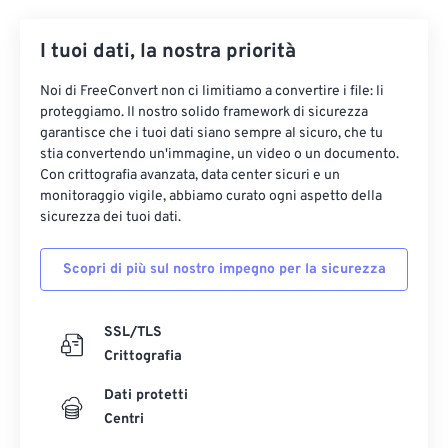
34
34
34
34
34
34
35
35
35
35
35
35
I tuoi dati, la nostra priorità
36
36
36
36
36
36
Noi di FreeConvert non ci limitiamo a convertire i file: li
37
37
37
37
37
37
proteggiamo. Il nostro solido framework di sicurezza
garantisce che i tuoi dati siano sempre al sicuro, che tu
38
38
38
38
38
38
stia convertendo un'immagine, un video o un documento.
Con crittografia avanzata, data center sicuri e un
39
39
39
39
39
39
monitoraggio vigile, abbiamo curato ogni aspetto della
40
40
40
40
40
40
sicurezza dei tuoi dati.
41
41
41
41
41
41
Scopri di più sul nostro impegno per la sicurezza
42
42
42
42
42
42
43
43
43
43
43
43
SSL/TLS
44
44
44
44
44
44
Crittografia
45
45
45
45
45
45
Dati protetti
46
46
46
46
46
46
Centri