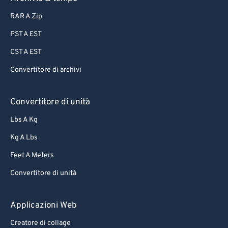
87
87
RAR A Zip
88
88
PST A EST
89
89
CST A EST
90
90
Convertitore di archivi
91
91
92
92
Convertitore di unità
93
93
Lbs A Kg
94
94
Kg A Lbs
95
95
Feet A Meters
96
96
Convertitore di unità
97
97
98
98
Applicazioni Web
99
99
Creatore di collage