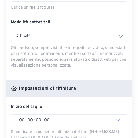
Carica un file .srt o .ass.
Modalità sottotitoli
Difficile
Gli hardsub, sempre visibili e integrati nel video, sono adatti
per i sottotitoli permanenti, mentre i softsub, memorizzati
separatamente, possono essere attivati ​​o disattivati ​​per una
visualizzazione personalizzata.
Impostazioni di rifinitura
Inizio del taglio
00
:
00
:
00
.
00
Specificare la posizione di inizio del trim (HH:MM:SS.MS).
Lasciare a 00:00:00.00 per disabilitare.