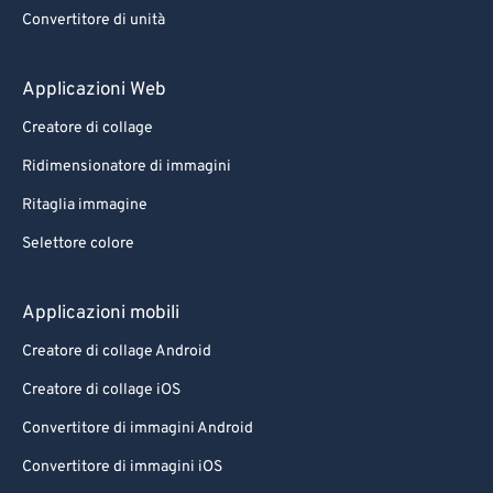
88
88
Convertitore di unità
89
89
90
90
Applicazioni Web
91
91
Creatore di collage
92
92
Ridimensionatore di immagini
93
93
Ritaglia immagine
94
94
Selettore colore
95
95
96
96
Applicazioni mobili
97
97
Creatore di collage Android
98
98
Creatore di collage iOS
99
99
Convertitore di immagini Android
Convertitore di immagini iOS