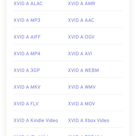
XVID A ALAC
XVID A AMR
XVID A MP3
XVID A AAC
00
00
00
00
00
00
00
00
XVID A AIFF
XVID A OGV
00
00
00
00
00
00
00
00
XVID A MP4
XVID A AVI
01
01
01
01
01
01
01
01
02
02
02
02
02
02
02
02
XVID A 3GP
XVID A WEBM
03
03
03
03
03
03
03
03
04
04
04
04
04
04
04
04
XVID A MKV
XVID A WMV
05
05
05
05
05
05
05
05
XVID A FLV
XVID A MOV
06
06
06
06
06
06
06
06
07
07
07
07
07
07
07
07
XVID A Kindle Video
XVID A Xbox Video
08
08
08
08
08
08
08
08