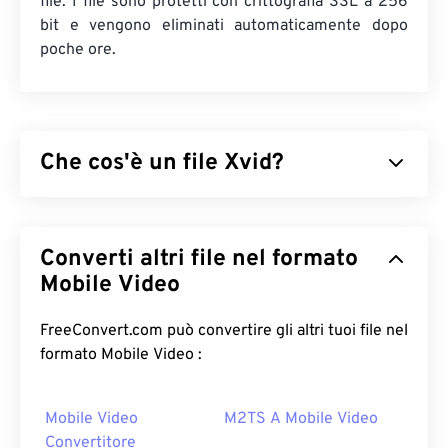
file. I file sono protetti con crittografia SSL a 256
bit e vengono eliminati automaticamente dopo
poche ore.
Che cos'è un file Xvid?
Xvid è una libreria
di codec
video gratuita e
open
source
. È pubblicata sotto
licenza GNU GPL
, che è
Converti altri file nel formato
semplicemente una licenza libera per il software, e
implementa lo
Mobile Video
standard ISO MPEG-4
. Utilizza una
compressione "
lossy
" ma mantiene un elevato
livello di qualità. Uno dei vantaggi del software
FreeConvert.com può convertire gli altri tuoi file nel
open source
è la possibilità di visualizzare il codice
formato Mobile Video :
per verificare la presenza di malware.
Nell'ambiente informatico odierno, questa è una
Mobile Video
M2TS A Mobile Video
funzionalità di sicurezza molto utile, soprattutto
Convertitore