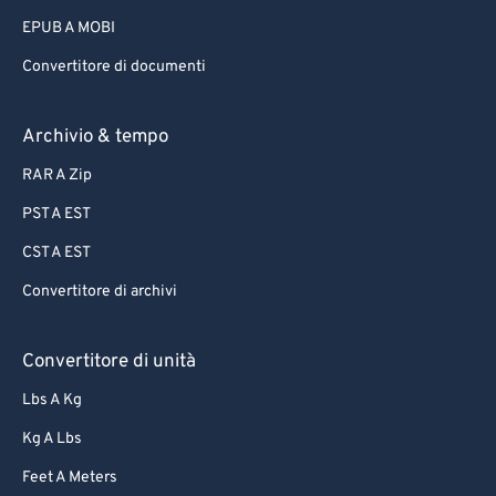
75
75
EPUB A MOBI
76
76
Convertitore di documenti
77
77
78
78
Archivio & tempo
79
79
RAR A Zip
80
80
PST A EST
81
81
CST A EST
82
82
Convertitore di archivi
83
83
84
84
Convertitore di unità
85
85
Lbs A Kg
86
86
Kg A Lbs
87
87
Feet A Meters