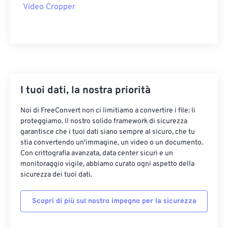
22
22
22
22
22
22
22
22
Video Cropper
23
23
23
23
23
23
23
23
24
24
24
24
24
24
25
25
25
25
25
25
26
26
26
26
26
26
27
27
27
27
27
27
I tuoi dati, la nostra priorità
28
28
28
28
28
28
Noi di FreeConvert non ci limitiamo a convertire i file: li
proteggiamo. Il nostro solido framework di sicurezza
29
29
29
29
29
29
garantisce che i tuoi dati siano sempre al sicuro, che tu
30
30
30
30
30
30
stia convertendo un'immagine, un video o un documento.
Con crittografia avanzata, data center sicuri e un
31
31
31
31
31
31
monitoraggio vigile, abbiamo curato ogni aspetto della
32
32
32
32
32
32
sicurezza dei tuoi dati.
33
33
33
33
33
33
Scopri di più sul nostro impegno per la sicurezza
34
34
34
34
34
34
35
35
35
35
35
35