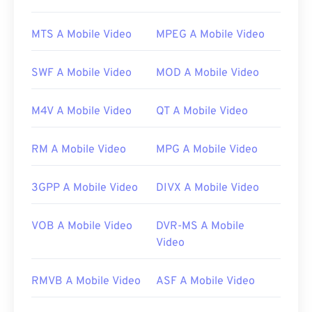
quando si utilizza software libero (
freeware
), come
Xvid.
MTS A Mobile Video
MPEG A Mobile Video
Come aprire un file Xvid?
SWF A Mobile Video
MOD A Mobile Video
Essendo un software
open source
, Xvid è
compatibile con quasi tutte le piattaforme più
M4V A Mobile Video
QT A Mobile Video
diffuse.
DivX
ha sviluppato Xvid per PC, ma
funziona senza problemi anche su Mac OS X, Linux
e Windows. L'ultima versione funziona su Windows
RM A Mobile Video
MPG A Mobile Video
XP SP3 o versioni successive.
Tra le piattaforme che possono riprodurre file Xvid
3GPP A Mobile Video
DIVX A Mobile Video
ci sono
VLC Media Player
e
MPlayer
. Attualmente,
Xvid non supporta sottotitoli o menu interattivi, ma
VOB A Mobile Video
DVR-MS A Mobile
è compatibile con strumenti gratuiti di terze parti
Video
che li forniscono. Un esempio è
AutoGK
.
Sviluppato da:
DivX
RMVB A Mobile Video
ASF A Mobile Video
Versione iniziale:
2001