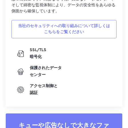
そして綿密な監視体制により、データの安全性をあらゆる
07
07
07
07
07
07
07
07
側面から確保しています。
08
08
08
08
08
08
08
08
当社のセキュリティへの取り組みについて詳しくは
09
09
09
09
09
09
09
09
こちらをご覧ください
10
10
10
10
10
10
10
10
11
11
11
11
11
11
11
11
SSL/TLS
12
12
12
12
12
12
12
12
暗号化
13
13
13
13
13
13
13
13
保護されたデータ
センター
14
14
14
14
14
14
14
14
15
15
15
15
15
15
15
15
アクセス制御と
認証
16
16
16
16
16
16
16
16
17
17
17
17
17
17
17
17
18
18
18
18
18
18
18
18
キューや広告なしで大きなファ
19
19
19
19
19
19
19
19