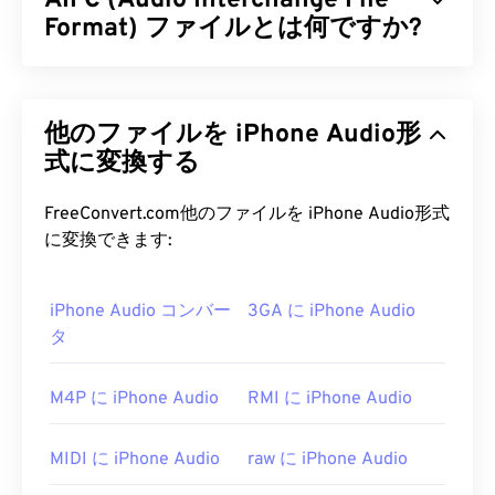
AIFC (Audio Interchange File
Format) ファイルとは何ですか?
オーディオ交換ファイル形式（AIFC）は、AIFFの
圧縮版です。AIFCの主な目的は、CD品質のオーデ
他のファイルを iPhone Audio形
ィオと楽器情報を格納することです。AIFCとAIFF
のファイル拡張子は、末尾に「C」が付いている方
式に変換する
が正しい拡張子であるにもかかわらず、互換性があ
るように表示されることがあります。
FreeConvert.com他のファイルを iPhone Audio形式
に変換できます:
AIFC ファイルを開くにはどうすれ
ばいいですか?
iPhone Audio コンバー
3GA に iPhone Audio
タ
AIFCファイルを開くのに最適なプログラムは
iTunes
です。もう一つの優れた選択肢は
VLCメディ
アプレーヤー
です。これはMac OS Xやモバイルを
M4P に iPhone Audio
RMI に iPhone Audio
含むほとんどのプラットフォームで動作する信頼性
の高いプログラムです。
MIDI に iPhone Audio
raw に iPhone Audio
特に Windows では、
QuickTime
と
Windows Media