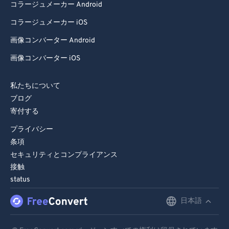
72
72
コラージュメーカー Android
73
73
コラージュメーカー iOS
74
74
画像コンバーター Android
75
75
画像コンバーター iOS
76
76
77
77
私たちについて
ブログ
78
78
寄付する
79
79
プライバシー
80
80
条項
セキュリティとコンプライアンス
81
81
接触
82
82
status
83
83
日本語
English
84
84
Deutsch
85
85