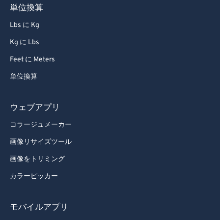
59
59
59
59
59
59
単位換算
60
60
Lbs に Kg
61
61
Kg に Lbs
62
62
Feet に Meters
63
63
単位換算
64
64
65
65
ウェブアプリ
66
66
コラージュメーカー
67
67
画像リサイズツール
68
68
画像をトリミング
69
69
カラーピッカー
70
70
71
71
モバイルアプリ