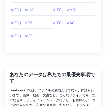
AIFC に ALAC
AIFC に AMR
AIFC に MP3
AIFC に AAC
AIFC に AIFF
00
00
00
00
00
00
00
00
00
00
00
00
00
00
00
00
01
01
01
01
01
01
01
01
02
02
02
02
02
02
02
02
あなたのデータは私たちの最優先事項で
す
03
03
03
03
03
03
03
03
04
04
04
04
04
04
04
04
FreeConvertでは、ファイルの変換だけでなく、保護も行
います。画像、動画、文書など、どんなファイルでも、堅
05
05
05
05
05
05
05
05
牢なセキュリティフレームワークにより、お客様のデータ
06
06
06
06
06
06
06
06
は常に安全です。高度な暗号化、安全なデータセンター、