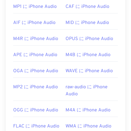
Player
でも AIFC ファイルを開くことができます。
MP1 に iPhone Audio
CAF に iPhone Audio
開発元:
Apple Inc.
AIF に iPhone Audio
MID に iPhone Audio
初回リリース:
1988年
役立つリンク:
M4R に iPhone Audio
OPUS に iPhone Audio
https://en.wikipedia.org/wiki/オーディオインター
チェンジファイルフォーマット
APE に iPhone Audio
M4B に iPhone Audio
https://www.file-extension.info/format/aifc
OGA に iPhone Audio
WAVE に iPhone Audio
MP2 に iPhone Audio
raw-audio に iPhone
Audio
OGG に iPhone Audio
M4A に iPhone Audio
FLAC に iPhone Audio
WMA に iPhone Audio