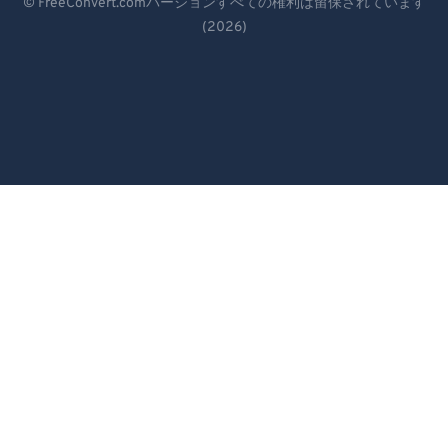
© FreeConvert.comバージョンすべての権利は留保されています
86
86
(2026)
Español
87
87
Français
88
88
Português
89
89
Italiano
90
90
Dutch
91
91
92
92
日本語
93
93
简体中文
94
94
繁體中文
95
95
한국어
96
96
Svenska
97
97
98
98
Türkçe