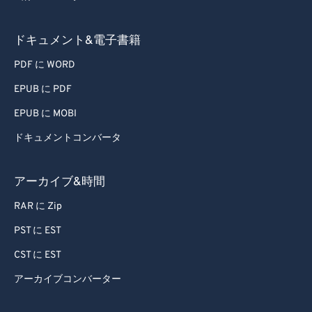
46
46
46
46
46
46
47
47
47
47
47
47
ドキュメント&電子書籍
48
48
48
48
48
48
PDF に WORD
49
49
49
49
49
49
EPUB に PDF
50
50
50
50
50
50
EPUB に MOBI
51
51
51
51
51
51
ドキュメントコンバータ
52
52
52
52
52
52
53
53
53
53
53
53
アーカイブ&時間
54
54
54
54
54
54
RAR に Zip
55
55
55
55
55
55
PST に EST
56
56
56
56
56
56
CST に EST
57
57
57
57
57
57
アーカイブコンバーター
58
58
58
58
58
58