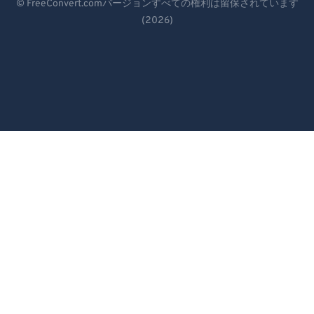
© FreeConvert.comバージョンすべての権利は留保されています
86
86
(2026)
Español
87
87
Français
88
88
Português
89
89
Italiano
90
90
Dutch
91
91
92
92
日本語
93
93
简体中文
94
94
繁體中文
95
95
한국어
96
96
Svenska
97
97
98
98
Türkçe