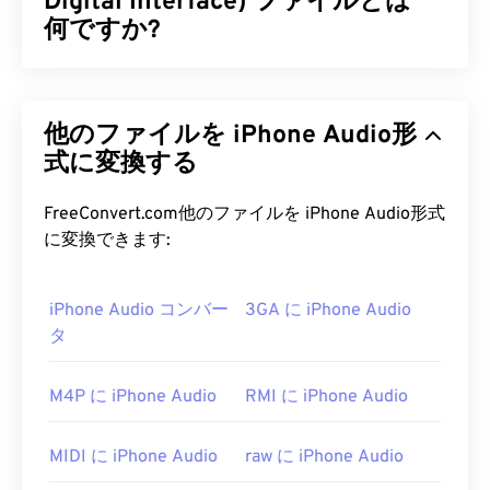
Digital Interface) ファイルとは
何ですか?
MIDI（Musical Instrument Digital Interface）は、
デジタル楽器とコンピュータ間のやり取りを管理す
他のファイルを iPhone Audio形
るプロトコルです。本質的に、MIDIは
デジタル音
楽の
式に変換する
世界における標準化された言語です。MIDI
は、アプリケーション、ソフトウェア、ハードウェ
ア間で音楽情報（音符、タイミング、ピッチ、音量
FreeConvert.com他のファイルを iPhone Audio形式
など）を共有することを目的としている点で、他の
に変換できます:
オーディオファイル形式とは異なります。
iPhone Audio コンバー
3GA に iPhone Audio
MIDI ファイルを開くにはどうすれ
タ
ばいいですか?
MIDIファイルを開くのに最適なプログラムは
、
M4P に iPhone Audio
RMI に iPhone Audio
Awave Studio
と
Audacity
です。Awaveは260種類の
オーディオ形式に対応しています。Audacityは、プ
MIDI に iPhone Audio
raw に iPhone Audio
ラットフォームやOSを問わず動作する
無料の
オー