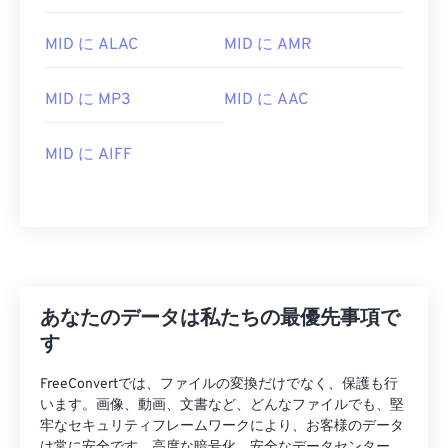
MID に ALAC
MID に AMR
MID に MP3
MID に AAC
MID に AIFF
00
00
00
00
00
00
00
00
00
00
00
00
00
00
00
00
01
01
01
01
01
01
01
01
02
02
02
02
02
02
02
02
あなたのデータは私たちの最優先事項で
す
03
03
03
03
03
03
03
03
04
04
04
04
04
04
04
04
FreeConvertでは、ファイルの変換だけでなく、保護も行
います。画像、動画、文書など、どんなファイルでも、堅
05
05
05
05
05
05
05
05
牢なセキュリティフレームワークにより、お客様のデータ
06
06
06
06
06
06
06
06
は常に安全です。高度な暗号化、安全なデータセンター、