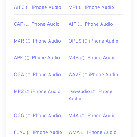
プンソース
ソフトウェアです。
AIFC に iPhone Audio
MP1 に iPhone Audio
MIDI を開くことができる他のプログラムには、
Winamp
、
Windows Media Player
、
vanBasco の
CAF に iPhone Audio
AIF に iPhone Audio
Karaoke Player
、
Karaoke Player
、
Musicnotes
Player
、
Sibelius
などがあります。
M4R に iPhone Audio
OPUS に iPhone Audio
開発者:
MIDI Manufacturers Association
初回リリース:
1983年
APE に iPhone Audio
M4B に iPhone Audio
役立つリンク:
OGA に iPhone Audio
WAVE に iPhone Audio
https://en.wikipedia.org/wiki/MIDI
https://www.midi.org/specifications
MP2 に iPhone Audio
raw-audio に iPhone
Audio
OGG に iPhone Audio
M4A に iPhone Audio
FLAC に iPhone Audio
WMA に iPhone Audio