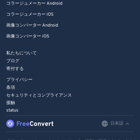
72
72
コラージュメーカー Android
73
73
コラージュメーカー iOS
74
74
画像コンバーター Android
75
75
画像コンバーター iOS
76
76
77
77
私たちについて
ブログ
78
78
寄付する
79
79
プライバシー
80
80
条項
セキュリティとコンプライアンス
81
81
接触
82
82
status
83
83
日本語
English
84
84
Deutsch
85
85