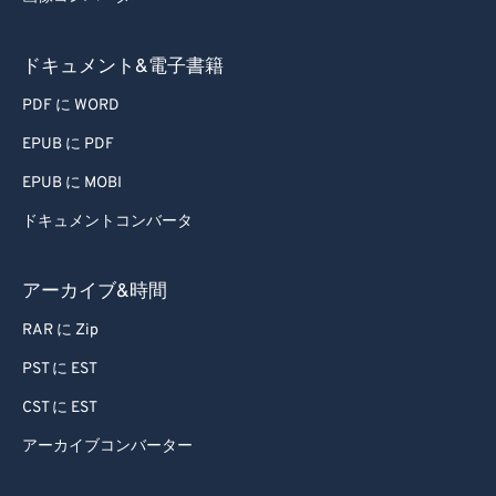
46
46
46
46
46
46
47
47
47
47
47
47
ドキュメント&電子書籍
48
48
48
48
48
48
PDF に WORD
49
49
49
49
49
49
EPUB に PDF
50
50
50
50
50
50
EPUB に MOBI
51
51
51
51
51
51
ドキュメントコンバータ
52
52
52
52
52
52
53
53
53
53
53
53
アーカイブ&時間
54
54
54
54
54
54
RAR に Zip
55
55
55
55
55
55
PST に EST
56
56
56
56
56
56
CST に EST
57
57
57
57
57
57
アーカイブコンバーター
58
58
58
58
58
58