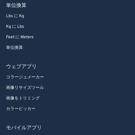
59
59
59
59
59
59
単位換算
60
60
Lbs に Kg
61
61
Kg に Lbs
62
62
Feet に Meters
63
63
単位換算
64
64
65
65
ウェブアプリ
66
66
コラージュメーカー
67
67
画像リサイズツール
68
68
画像をトリミング
69
69
カラーピッカー
70
70
71
71
モバイルアプリ