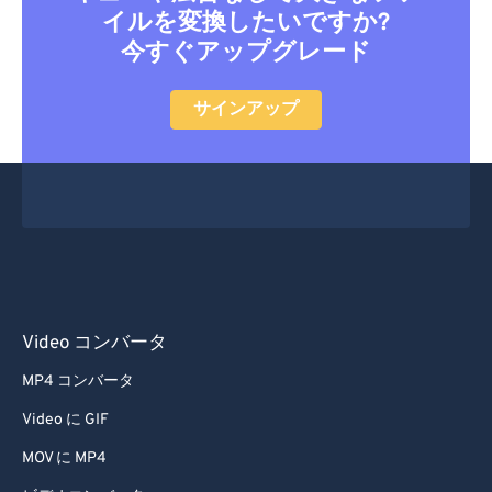
イルを変換したいですか?
20
20
20
20
20
20
20
20
今すぐアップグレード
21
21
21
21
21
21
21
21
22
22
22
22
22
22
22
22
サインアップ
23
23
23
23
23
23
23
23
24
24
24
24
24
24
25
25
25
25
25
25
26
26
26
26
26
26
27
27
27
27
27
27
28
28
28
28
28
28
Video コンバータ
29
29
29
29
29
29
MP4 コンバータ
30
30
30
30
30
30
Video に GIF
31
31
31
31
31
31
MOV に MP4
32
32
32
32
32
32