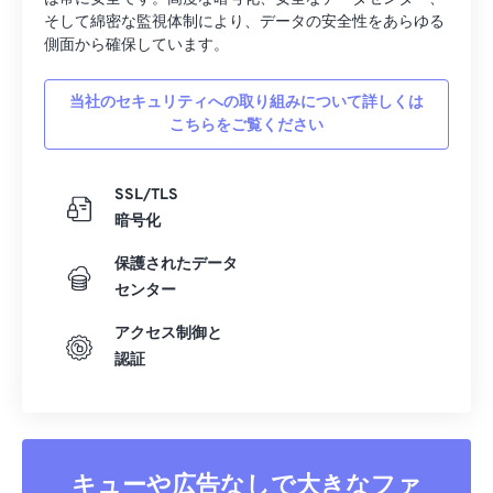
そして綿密な監視体制により、データの安全性をあらゆる
07
07
07
07
07
07
07
07
側面から確保しています。
08
08
08
08
08
08
08
08
当社のセキュリティへの取り組みについて詳しくは
09
09
09
09
09
09
09
09
こちらをご覧ください
10
10
10
10
10
10
10
10
11
11
11
11
11
11
11
11
SSL/TLS
12
12
12
12
12
12
12
12
暗号化
13
13
13
13
13
13
13
13
保護されたデータ
センター
14
14
14
14
14
14
14
14
15
15
15
15
15
15
15
15
アクセス制御と
認証
16
16
16
16
16
16
16
16
17
17
17
17
17
17
17
17
18
18
18
18
18
18
18
18
キューや広告なしで大きなファ
19
19
19
19
19
19
19
19