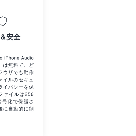
＆安全
 iPhone Audio
ーは無料で、ど
ラウザでも動作
ァイルのセキュ
ライバシーを保
ファイルは256
L暗号化で保護さ
後に自動的に削
。