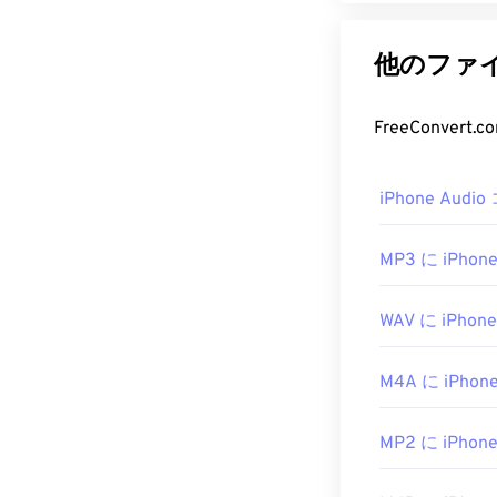
他のファイル
FreeConver
iPhone Aud
MP3 に iPhone
WAV に iPhone
M4A に iPhone
MP2 に iPhone