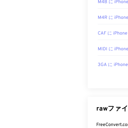
M4B に iPhone
M4R に iPhone
CAF に iPhone
MIDI に iPhone
3GA に iPhone
rawファ