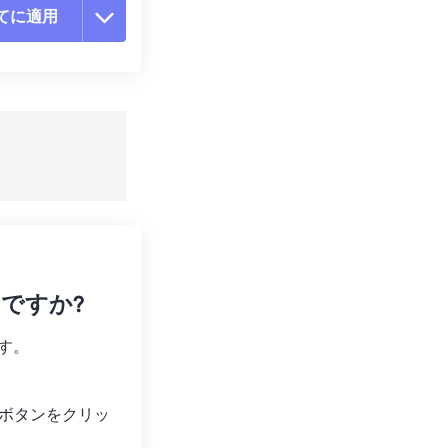
てに適用
ョンをリセット
適用
て保存
いですか?
す。
ボタンをクリッ