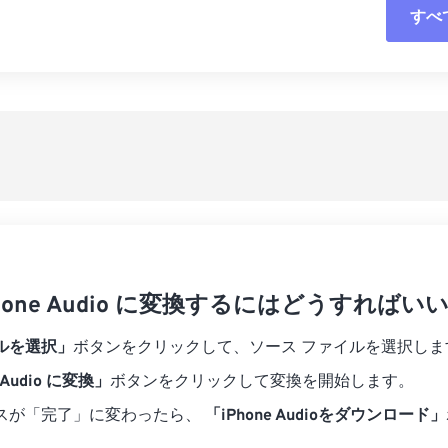
すべ
06
06
06
06
03
03
03
03
07
07
07
07
04
04
04
04
すべてのオプシ
08
08
08
08
05
05
05
05
プリセットから
09
09
09
09
06
06
06
06
10
10
10
10
07
07
07
07
プリセットとし
11
11
11
11
08
08
08
08
12
12
12
12
09
09
09
09
13
13
13
13
10
10
10
10
14
14
14
14
iPhone Audio に変換するにはどうすればい
11
11
11
11
15
15
15
15
12
12
12
12
ルを選択」
ボタンをクリックして、ソース ファイルを選択しま
16
16
16
16
13
13
13
13
 Audio に変換」
ボタンをクリックして変換を開始します。
17
17
17
17
14
14
14
14
スが「完了」に変わったら、
「iPhone Audioをダウンロード」
18
18
18
18
。
15
15
15
15