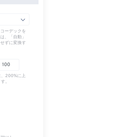
るコーデックを
には、「自動」
ドせずに変換す
、200%に上
ます。