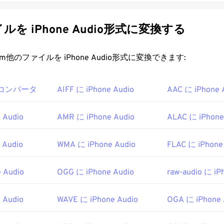
32
32
32
29
29
29
33
33
33
30
30
30
を iPhone Audio形式に変換する
34
34
34
31
31
31
t.com他のファイルを iPhone Audio形式に変換できます:
35
35
35
32
32
32
36
36
36
33
33
33
io コンバータ
AIFF に iPhone Audio
AAC に iPhone 
37
37
37
34
34
34
38
38
38
35
35
35
 Audio
AMR に iPhone Audio
ALAC に iPhone
39
39
39
36
36
36
40
40
40
 Audio
WMA に iPhone Audio
FLAC に iPhone
37
37
37
41
41
41
38
38
38
 Audio
OGG に iPhone Audio
raw-audio に iP
42
42
42
39
39
39
43
43
43
40
40
40
 Audio
WAVE に iPhone Audio
OGA に iPhone 
44
44
44
41
41
41