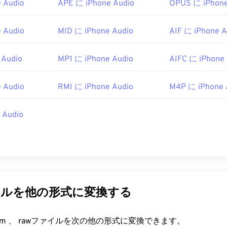
 Audio
APE に iPhone Audio
OPUS に iPhone
45
45
45
42
42
42
46
46
46
43
43
43
 Audio
MID に iPhone Audio
AIF に iPhone A
47
47
47
44
44
44
48
48
48
45
45
45
 Audio
MP1 に iPhone Audio
AIFC に iPhone
49
49
49
46
46
46
 Audio
RMI に iPhone Audio
M4P に iPhone 
50
50
50
47
47
47
51
51
51
48
48
48
 Audio
52
52
52
49
49
49
53
53
53
50
50
50
54
54
54
51
51
51
55
55
55
52
52
52
イルを他の形式に変換する
56
56
56
53
53
53
57
57
57
54
54
54
FreeConvert.com 、 rawファイルを次の他の形式に変換できます。