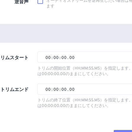
オーディオストリームを逆再生したい場合は
逆音声
ます
トリムスタート
00
:
00
:
00
.
00
トリムの開始位置（HH:MM:SS.MS）を指定しま
は00:00:00.00のままにしてください。
00
00
00
00
01
01
01
01
トリムエンド
00
:
00
:
00
.
00
02
02
02
02
トリムの終了位置（HH:MM:SS.MS）を指定しま
は00:00:00.00のままにしてください。
03
03
03
03
00
00
00
00
04
04
04
04
01
01
01
01
05
05
05
05
02
02
02
02