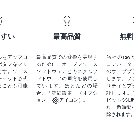
19
19
19
19
16
16
16
16
20
20
20
20
17
17
17
17
21
21
21
21
18
18
18
18
やすい
最高品質
無料
22
22
22
22
19
19
19
19
23
23
23
23
20
20
20
20
24
24
24
ルをアップロ
最高品質での変換を実現す
当社のraw to
21
21
21
21
ボタンをクリ
るために、オープンソース
コンバータ
25
25
25
22
22
22
22
です。
ソース
ソフトウェアとカスタムソ
のウェブブ
26
26
26
ーゲット形式
フトウェアの両方を使用し
23
23
23
23
します。フ
ることも可能
ています。ほとんどの場
リティとプ
27
27
27
24
24
24
合、「詳細設定」（オプシ
証します。
28
28
28
25
25
25
ビットSS
ョン、
アイコン）。
29
29
29
れ、数時間
26
26
26
除されます
30
30
30
27
27
27
31
31
31
28
28
28