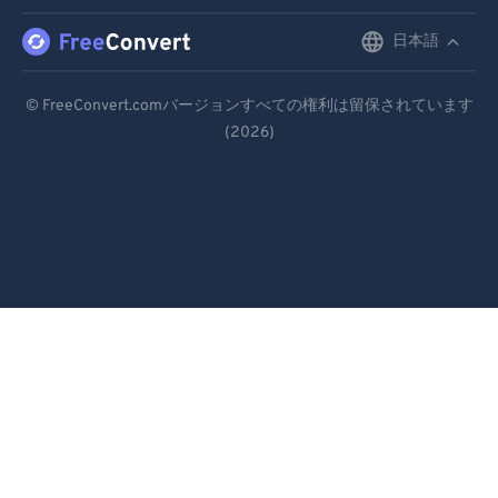
日本語
English
Deutsch
© FreeConvert.comバージョンすべての権利は留保されています
(2026)
Español
Français
Português
Italiano
Dutch
日本語
简体中文
繁體中文