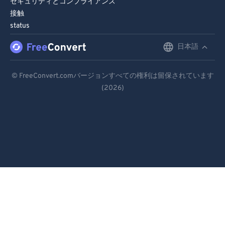
セキュリティとコンプライアンス
接触
status
日本語
English
Deutsch
© FreeConvert.comバージョンすべての権利は留保されています
(2026)
Español
Français
Português
Italiano
Dutch
日本語
简体中文