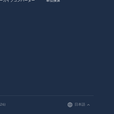
ーカイブコンバーター
単位換算
26)
日本語
English