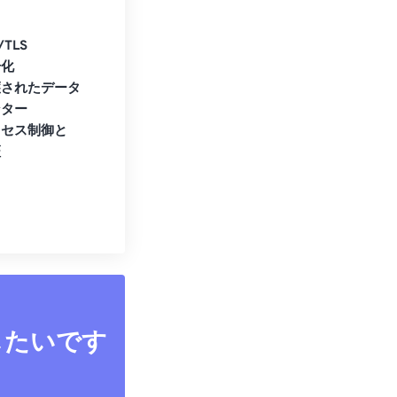
/TLS
号化
護されたデータ
ンター
クセス制御と
証
したいです