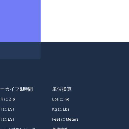
ーカイブ&時間
単位換算
R に Zip
Lbs に Kg
T に EST
Kg に Lbs
T に EST
Feet に Meters