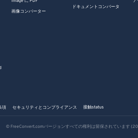
Image に PDF
ア
ドキュメントコンバータ
画像コンバーター
d
接触
status
条項
セキュリティとコンプライアンス
© FreeConvert.comバージョンすべての権利は留保されています (20