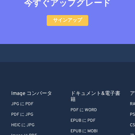
今すぐアップグレード
サインアップ
Image コンバータ
ドキュメント&電子書
ア
籍
JPG に PDF
RA
PDF に WORD
PDF に JPG
PS
EPUB に PDF
HEIC に JPG
CS
EPUB に MOBI