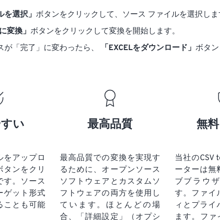
ルを選択」
ボタンをクリックして、ソース ファイルを選択しま
L に変換」
ボタンをクリックして変換を開始します。
スが「完了」に変わったら、
「EXCELをダウンロード」
ボタン
やすい
最高品質
無料
ルをアップロ
最高品質での変換を実現す
当社のCSV t
ボタンをクリ
るために、オープンソース
ーターは無
です。
ソース
ソフトウェアとカスタムソ
ブブラウ
ーゲット形式
フトウェアの両方を使用し
す。ファイ
ることも可能
ています。ほとんどの場
ィとプライ
合、「詳細設定」（オプシ
ます。ファ