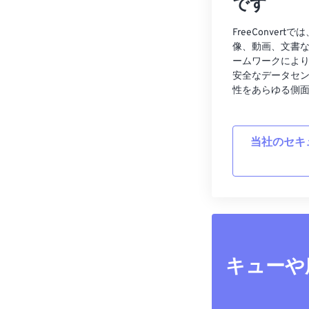
です
FreeConve
像、動画、文書
ームワークによ
安全なデータセ
性をあらゆる側
当社のセキ
キューや