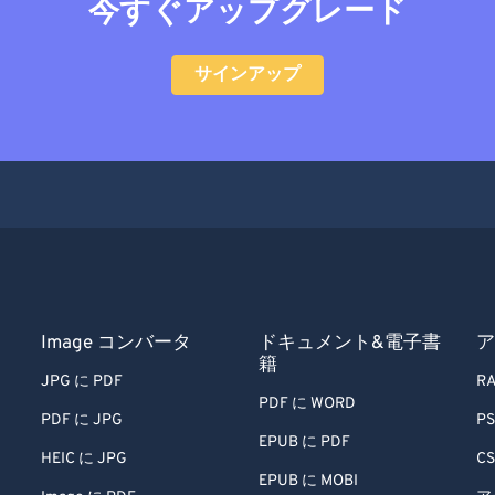
今すぐアップグレード
サインアップ
Image コンバータ
ドキュメント&電子書
ア
籍
JPG に PDF
RA
PDF に WORD
PDF に JPG
PS
EPUB に PDF
HEIC に JPG
CS
EPUB に MOBI