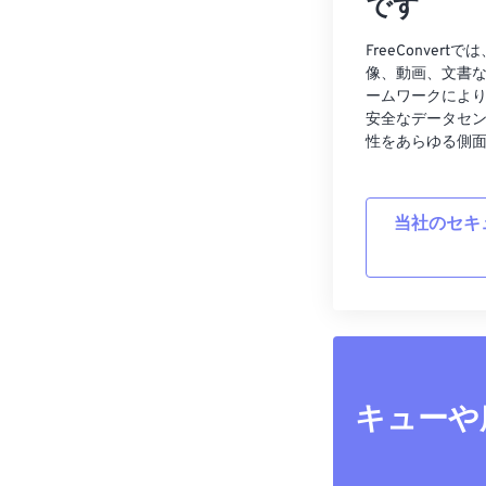
です
FreeConve
像、動画、文書
ームワークによ
安全なデータセ
性をあらゆる側
当社のセキ
キューや