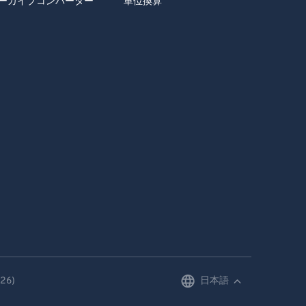
ーカイブコンバーター
単位換算
26)
日本語
English