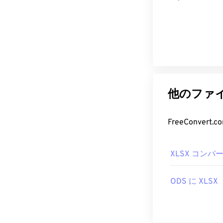
他のファイ
FreeConve
XLSX コンバ
ODS に XLSX