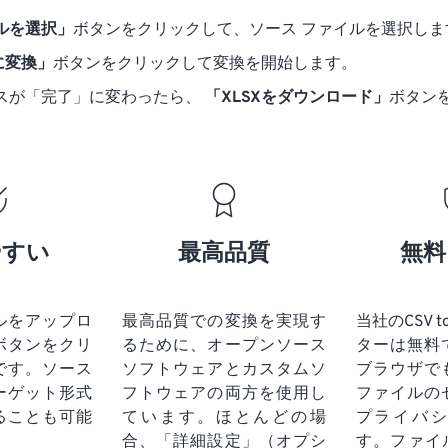
ルを選択」
ボタンをクリックして、ソース ファイルを選択しま
 に変換」
ボタンをクリックして変換を開始します。
スが「完了」に変わったら、
「XLSXをダウンロード」
ボタン
やすい
最高品質
無料
ルをアップロ
最高品質での変換を実現す
当社のCSV t
ボタンをクリ
るために、オープンソース
ターは無料
です。
ソース
ソフトウェアとカスタムソ
ブラウザで
ーゲット形式
フトウェアの両方を使用し
ファイルの
ることも可能
ています。ほとんどの場
プライバ
合、「詳細設定」（オプシ
す。ファイ