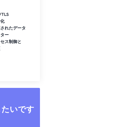
/TLS
号化
護されたデータ
ンター
クセス制御と
証
したいです