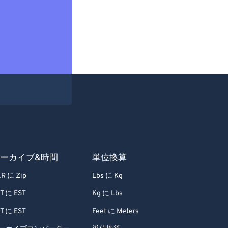
ーカイブ&時間
単位換算
R に Zip
Lbs に Kg
T に EST
Kg に Lbs
T に EST
Feet に Meters