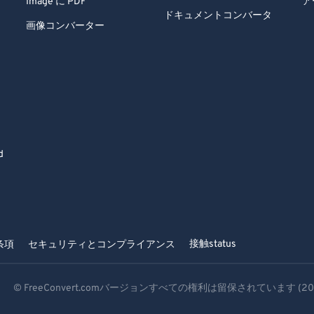
Image に PDF
ア
ドキュメントコンバータ
画像コンバーター
d
接触
status
条項
セキュリティとコンプライアンス
© FreeConvert.comバージョンすべての権利は留保されています (20