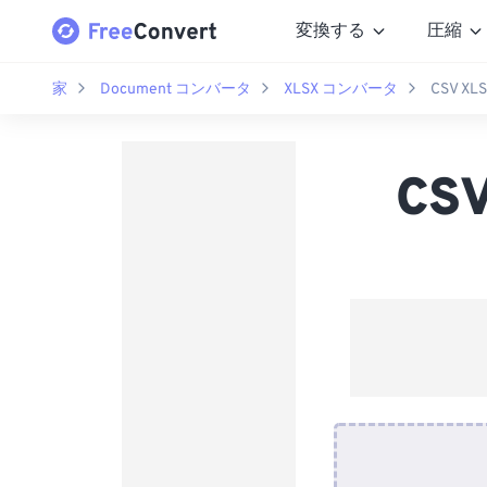
変換する
圧縮
家
Document コンバータ
XLSX コンバータ
CSV 
CS