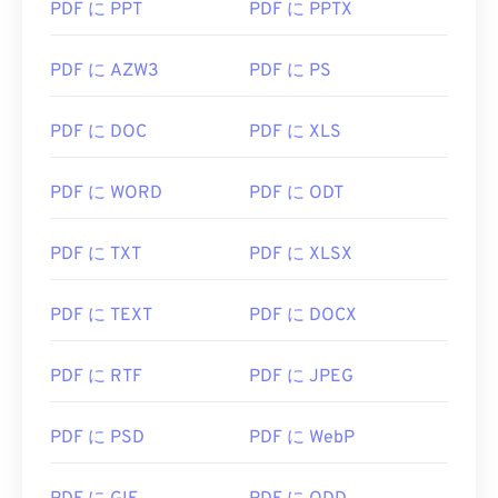
PDF に PPT
PDF に PPTX
役立つリンク:
https://en.wikipedia.org/wiki/Portable_Document_Form
PDF に AZW3
PDF に PS
https://acrobat.adobe.com/us/en/why-
adobe/about-adobe-pdf.html
PDF に DOC
PDF に XLS
PDF に WORD
PDF に ODT
PDF に TXT
PDF に XLSX
PDF に TEXT
PDF に DOCX
PDF に RTF
PDF に JPEG
PDF に PSD
PDF に WebP