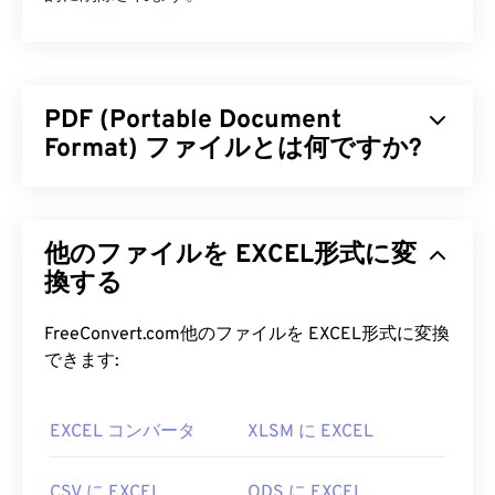
PDF (Portable Document
Format) ファイルとは何ですか?
PDF（Portable Document Format）は、テキスト
文書とグラフィック画像の両方の特性を備えた汎用
他のファイルを EXCEL形式に変
的なファイル形式であり、今日最も広く使用されて
いるファイル形式の一つです。PDFが広く普及して
換する
いる理由は、元の文書の書式を維持できることで
す。PDFファイルは、どのデバイスやオペレーティ
FreeConvert.com他のファイルを EXCEL形式に変換
ングシステムでも常に同じ外観を保ちます。
できます:
PDF ファイルを開くにはどうすれ
EXCEL コンバータ
XLSM に EXCEL
ばいいですか?
PDFファイルを開く必要がある場合、ほとんどの人
CSV に EXCEL
ODS に EXCEL