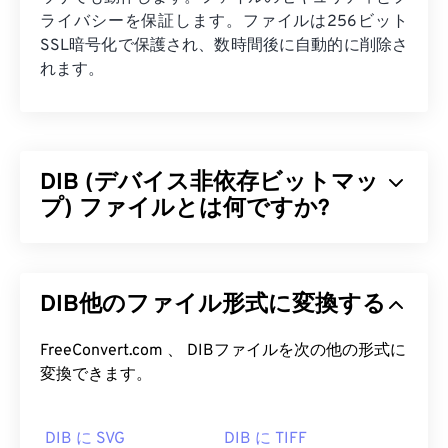
ライバシーを保証します。ファイルは256ビット
SSL暗号化で保護され、数時間後に自動的に削除さ
れます。
DIB (デバイス非依存ビットマッ
プ) ファイルとは何ですか?
デバイス非依存ビットマップ（DIB）は、あらゆる
デバイスで適切に表示されるビットマップ（
BMP
DIB他のファイル形式に変換する
）の一種です。DIBは、ピクセルをRGBカラーに変
換するカラーテーブルを使用することでこれを実現
します。DIBには、ボトムアップ型とトップダウン
FreeConvert.com 、 DIBファイルを次の他の形式に
型の2種類があります。この2つの主な違いは、ボ
変換できます。
トムアップ型は圧縮できないのに対し、トップダウ
ン型は圧縮できることです。DIBの技術的な側面に
DIB に SVG
DIB に TIFF
ついて詳しくは、Microsoftが公開している優れた