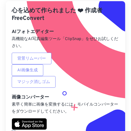
心を込めて作られました
Googleドライブから
❤️
作成者
FreeConvert
OneDriveから
AIフォトエディター
高機能なAI写真編集ツール「ClipSnap」をぜひお試しくだ
さい。
URLから
背景リムーバー
AI画像生成
マジック消しゴム
画像コンバーター
素早く簡単に画像を変換するには、モバイルコンバーター
をダウンロードしてください。