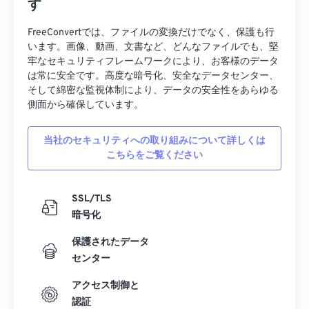
す
す。変換には、XNConvertなど、無料の画像変換プ
ログラムが数多くあります。FreeConvertの無料ツ
FreeConvertでは、ファイルの変換だけでなく、保護も行
います。画像、動画、文書など、どんなファイルでも、堅
ールもDIBファイルを変換できます（
DIBからJPG
牢なセキュリティフレームワークにより、お客様のデータ
、
DIBからPNG
、
DIBからTIF
）。DIBファイルの
は常に安全です。高度な暗号化、安全なデータセンター、
素晴らしい点は、無料のテキストエディタで開くこ
そして綿密な監視体制により、データの安全性をあらゆる
とができ、画像に関する有用な情報が表示される可
側面から確保しています。
能性があることです。
当社のセキュリティへの取り組みについて詳しくは
こちらをご覧ください
開発元:
Microsoft Corporation
初回リリース:
1985年11月20日
SSL/TLS
暗号化
保護されたデータ
センター
アクセス制御と
認証