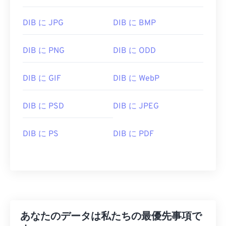
記事
をご覧ください。
DIB に JPG
DIB に BMP
DIB ファイルを開くにはどうすれ
ばいいですか?
DIB に PNG
DIB に ODD
DIBはデバイスに依存しないファイル形式であるた
DIB に GIF
DIB に WebP
め、プラットフォームを問わずほとんどの画像ビュ
ーアで開くことができます。例えば、Microsoft
Windowsではペイントで、macOSでは
DIB に PSD
DIB に JPEG
Apple
Preview
、
Apple Photos
、
ColorStrokes
で開くこ
とができます。DIBはAdobeの画像表示・編集アプ
DIB に PS
DIB に PDF
リケーションで簡単に開くことができます。さら
に、Linux/Unixをはじめ、あらゆるプラットフォー
ムで
XnView MP
やフリーソフトの
GIMP
を使って
DIBファイルを開くことができます。
DIBファイルは、PNG、PDF、JPG、TIFなど、他の
あなたのデータは私たちの最優先事項で
多くの一般的なファイル形式に簡単に変換できま