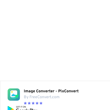
Image Converter - PixConvert
By FreeConvert.com