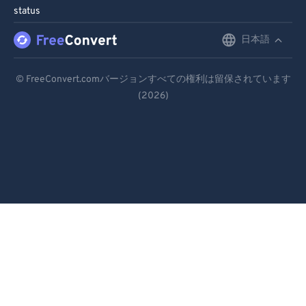
status
日本語
English
Deutsch
© FreeConvert.comバージョンすべての権利は留保されています
(2026)
Español
Français
Português
Italiano
Dutch
日本語
简体中文
繁體中文