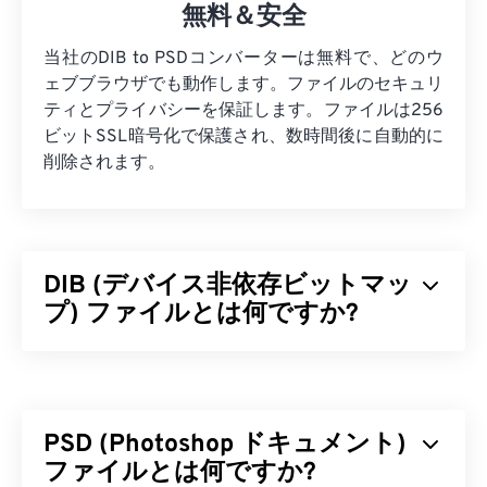
無料＆安全
当社のDIB to PSDコンバーターは無料で、どのウ
ェブブラウザでも動作します。ファイルのセキュリ
ティとプライバシーを保証します。ファイルは256
ビットSSL暗号化で保護され、数時間後に自動的に
削除されます。
DIB (デバイス非依存ビットマッ
プ) ファイルとは何ですか?
デバイス非依存ビットマップ（DIB）は、あらゆる
デバイスで適切に表示されるビットマップ（
BMP
）の一種です。DIBは、ピクセルをRGBカラーに変
PSD (Photoshop ドキュメント)
換するカラーテーブルを使用することでこれを実現
します。DIBには、ボトムアップ型とトップダウン
ファイルとは何ですか?