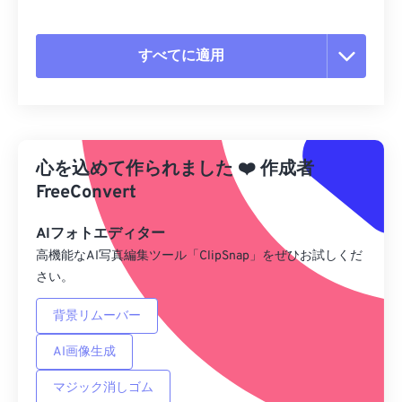
すべてに適用
すべてのオプションをリセット
プリセットから適用
心を込めて作られました
❤️
作成者
プリセットとして保存
FreeConvert
AIフォトエディター
高機能なAI写真編集ツール「ClipSnap」をぜひお試しくだ
さい。
背景リムーバー
AI画像生成
マジック消しゴム