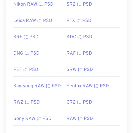
あります。
Nikon RAW に PSD
SR2 に PSD
DIBファイルは、PNG、PDF、JPG、TIFなど、他の
Leica RAW に PSD
PTX に PSD
多くの一般的なファイル形式に簡単に変換できま
PSDファイルはサイズが大きいため、転送、保存、
す。変換には、XNConvertなど、無料の画像変換プ
共有が容易ではありません。そのため、PSDはデー
SRF に PSD
KDC に PSD
ログラムが数多くあります。FreeConvertの無料ツ
タを圧縮できるファイル形式に変換されることがよ
ールもDIBファイルを変換できます（
DIBからJPG
くあります。多くの場合、
非可逆圧縮
の
JPEG
、ま
、
DIBからPNG
、
DIBからTIF
）。DIBファイルの
たは
可逆圧縮
の
PNG
に変換されます。
DNG に PSD
RAF に PSD
素晴らしい点は、無料のテキストエディタで開くこ
とができ、画像に関する有用な情報が表示される可
PEF に PSD
SRW に PSD
開発元:
Adob​​e Inc.
能性があることです。
初回リリース:
1990年2月19日
Samsung RAW に PSD
Pentax RAW に PSD
役立つリンク:
開発元:
Microsoft Corporation
RW2 に PSD
CR2 に PSD
https://www.lifewire.com/psd-file-2622194
初回リリース:
1985年11月20日
Sony RAW に PSD
RAW に PSD