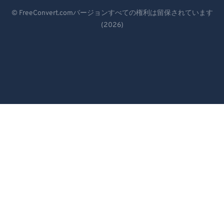
Deutsch
© FreeConvert.comバージョンすべての権利は留保されています
(2026)
Español
Français
Português
Italiano
Dutch
日本語
简体中文
繁體中文
한국어
Svenska