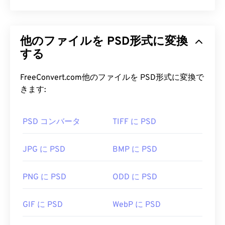
型の2種類があります。この2つの主な違いは、ボ
トムアップ型は圧縮できないのに対し、トップダウ
Photoshopドキュメント（PSD）は、強力で複雑な
ン型は圧縮できることです。DIBの技術的な側面に
グラフィックデザインプログラムである
Adobe
ついて詳しくは、Microsoftが公開している優れた
他のファイルを PSD形式に変換
Photoshop
のデフォルトのファイル形式です。PSD
記事
をご覧ください。
は、画像と、それに対応するレイヤー、
する
ベクターパ
ス
、オブジェクト、フィルターなどの複雑な要素を
DIB ファイルを開くにはどうすれ
すべて1つのファイルに保存できます。PSDを使用
FreeConvert.com他のファイルを PSD形式に変換で
ばいいですか?
すると、ファイルの情報をアクセス可能な形式で保
きます:
持しながら、画像やグラフィックデザインの個々の
DIBはデバイスに依存しないファイル形式であるた
コンポーネントを精密に編集できます。PSDの欠点
め、プラットフォームを問わずほとんどの画像ビュ
PSD コンバータ
TIFF に PSD
は、ファイルサイズが大きくなり、扱いにくいこと
ーアで開くことができます。例えば、Microsoft
です。
Windowsではペイントで、macOSでは
Apple
JPG に PSD
BMP に PSD
Preview
、
Apple Photos
、
ColorStrokes
で開くこ
PSD ファイルを開くにはどうすれ
とができます。DIBはAdobeの画像表示・編集アプ
ばいいですか?
PNG に PSD
ODD に PSD
リケーションで簡単に開くことができます。さら
に、Linux/Unixをはじめ、あらゆるプラットフォー
Adobe PhotoshopはPSDファイルを開く最も一般的
GIF に PSD
WebP に PSD
ムで
XnView MP
やフリーソフトの
GIMP
を使って
なプログラムです。Adobe製品の無料代替品とし
DIBファイルを開くことができます。
て、GNU Image Manipulation Program（
GIMP）
が