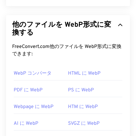
します。DIBには、ボトムアップ型とトップダウン
型の2種類があります。この2つの主な違いは、ボ
WebPは、
予測圧縮
を用いてウェブページやモバイ
トムアップ型は圧縮できないのに対し、トップダウ
ルアプリケーションに最適な画像を作成するオープ
他のファイルを WebP形式に変
ン型は圧縮できることです。DIBの技術的な側面に
ンソースのファイル形式です。WebP画像は、
ついて詳しくは、Microsoftが公開している優れた
JPEG（JPG）
換する
や
Portable Network
記事
Graphics（PNG）
をご覧ください。
ファイルと比較して最大30%も
サイズが小さく、画質は同等です。WebP画像は、
FreeConvert.com他のファイルを WebP形式に変換
DIB ファイルを開くにはどうすれ
ウェブページやモバイルアプリケーションで高速に
できます:
ばいいですか?
読み込まれます。
WebP コンバータ
HTML に WebP
DIBはデバイスに依存しないファイル形式であるた
WebP ファイルを開くにはどうす
め、プラットフォームを問わずほとんどの画像ビュ
ればいいですか?
ーアで開くことができます。例えば、Microsoft
PDF に WebP
PS に WebP
Windowsではペイントで、macOSでは
WebPを開くためのデフォルトのプログラムは
Apple
Preview
Google Chrome（Chrome）
、
Apple Photos
、
で、これはプラットフ
ColorStrokes
で開くこ
Webpage に WebP
HTM に WebP
とができます。DIBはAdobeの画像表示・編集アプ
ォームを問わず動作します。WebPファイルは
GIMP
リケーションで簡単に開くことができます。さら
や
Microsoft Paint
でも自動的に開きます。Chrome
AI に WebP
SVGZ に WebP
に、Linux/Unixをはじめ、あらゆるプラットフォー
以外にも、他のすべてのウェブブラウザがWebP形
ムで
式をサポートしています。
XnView MP
やフリーソフトの
GIMP
を使って