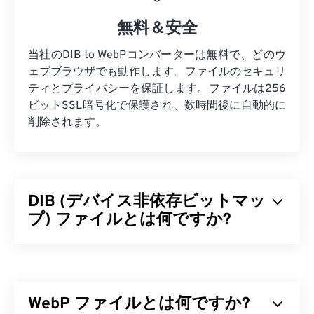
無料＆安全
当社のDIB to WebPコンバーターは無料で、どのウ
ェブブラウザでも動作します。ファイルのセキュリ
ティとプライバシーを保証します。ファイルは256
ビットSSL暗号化で保護され、数時間後に自動的に
削除されます。
DIB (デバイス非依存ビットマッ
プ) ファイルとは何ですか?
デバイス非依存ビットマップ（DIB）は、あらゆる
デバイスで適切に表示されるビットマップ（
BMP
）の一種です。DIBは、ピクセルをRGBカラーに変
WebP ファイルとは何ですか?
換するカラーテーブルを使用することでこれを実現