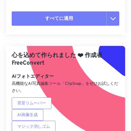
すべてに適用
すべてのオプションをリセット
プリセットから適用
心を込めて作られました
❤️
作成者
プリセットとして保存
FreeConvert
AIフォトエディター
高機能なAI写真編集ツール「ClipSnap」をぜひお試しくだ
さい。
背景リムーバー
AI画像生成
マジック消しゴム