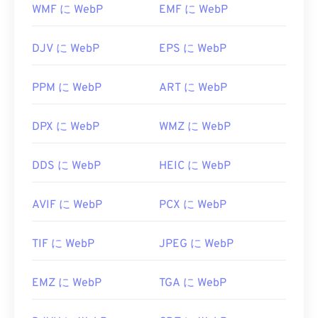
DIBファイルを開くことができます。
WMF に WebP
EMF に WebP
他に試せる無料ビューアとしては、
Pixelmator
と
Photopea
があります。また、
Corel PaintShop Pro
DJV に WebP
EPS に WebP
もお試しください。IrfanView、
Windows Photo
DIBファイルは、PNG、PDF、JPG、TIFなど、他の
Viewer
、
Adobe Photoshop
を使用する
前
に、
多くの一般的なファイル形式に簡単に変換できま
WebPを開くためのプラグインを必ずインストール
PPM に WebP
ART に WebP
す。変換には、XNConvertなど、無料の画像変換プ
してください。
ログラムが数多くあります。FreeConvertの無料ツ
ールもDIBファイルを変換できます（
開発元:
Google
DIBからJPG
DPX に WebP
WMZ に WebP
、
DIBからPNG
、
DIBからTIF
）。DIBファイルの
初回リリース:
2010年9月
素晴らしい点は、無料のテキストエディタで開くこ
DDS に WebP
HEIC に WebP
役立つリンク:
とができ、画像に関する有用な情報が表示される可
能性があることです。
WebP圧縮に関するGoogle Developerの記事
AVIF に WebP
PCX に WebP
関連するWebPツール:
開発元:
Microsoft Corporation
TIF に WebP
JPEG に WebP
カラーピッカー
を使用してWebP画像から色を選択
します
初回リリース:
1985年11月20日
EMZ に WebP
TGA に WebP