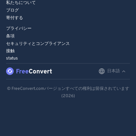
私たちについて
ブログ
寄付する
プライバシー
条項
セキュリティとコンプライアンス
接触
status
日本語
English
Deutsch
© FreeConvert.comバージョンすべての権利は留保されています
(2026)
Español
Français
Português
Italiano