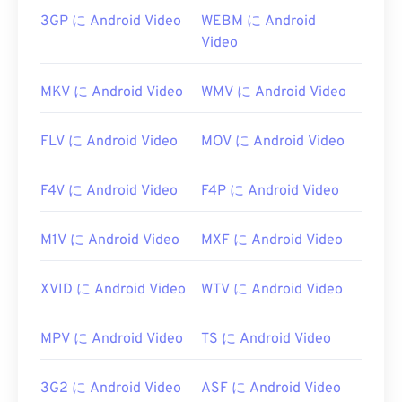
スやオペレーティングシステム（OS）で動作しま
3GP に Android Video
WEBM に Android
す。VLC
メディアプレーヤー
や
Elmedia
もDivXファ
Video
イルを開くのに適しています。
「DivX」は、時代遅れのビデオレンタルシステム
MKV に Android Video
WMV に Android Video
である「
DIVX
」とは異なることを知っておくこと
が重要です。実際、DivXコーデックの名前は元々
FLV に Android Video
MOV に Android Video
「DivX ;-)」というウィンク絵文字で表記されてい
ました。これは、市場で失敗したDIVXをユーモラ
F4V に Android Video
F4P に Android Video
スに表現したものだったのです。
開発元:
DivX, Inc
.
M1V に Android Video
MXF に Android Video
初回リリース:
1998年
役立つリンク:
XVID に Android Video
WTV に Android Video
https://en.wikipedia.org/wiki/DivX
MPV に Android Video
TS に Android Video
https://www.divx.com/en/software/divx/
3G2 に Android Video
ASF に Android Video