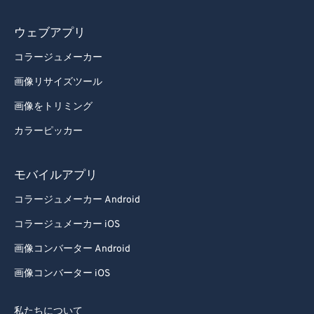
92
92
ウェブアプリ
93
93
コラージュメーカー
94
94
画像リサイズツール
95
95
画像をトリミング
96
96
カラーピッカー
97
97
98
98
モバイルアプリ
99
99
コラージュメーカー Android
コラージュメーカー iOS
画像コンバーター Android
画像コンバーター iOS
私たちについて