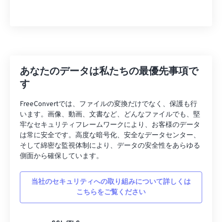
26
26
26
26
26
26
27
27
27
27
27
27
28
28
28
28
28
28
29
29
29
29
29
29
あなたのデータは私たちの最優先事項で
30
30
30
30
30
30
す
31
31
31
31
31
31
FreeConvertでは、ファイルの変換だけでなく、保護も行
32
32
32
32
32
32
います。画像、動画、文書など、どんなファイルでも、堅
牢なセキュリティフレームワークにより、お客様のデータ
33
33
33
33
33
33
は常に安全です。高度な暗号化、安全なデータセンター、
そして綿密な監視体制により、データの安全性をあらゆる
34
34
34
34
34
34
側面から確保しています。
35
35
35
35
35
35
36
36
36
36
36
36
当社のセキュリティへの取り組みについて詳しくは
こちらをご覧ください
37
37
37
37
37
37
38
38
38
38
38
38