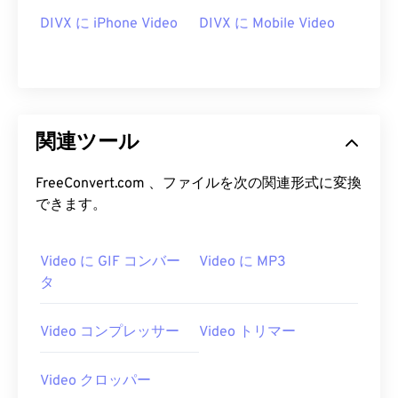
DIVX に iPhone Video
DIVX に Mobile Video
13
13
13
13
13
13
13
13
14
14
14
14
14
14
14
14
15
15
15
15
15
15
15
15
16
16
16
16
16
16
16
16
関連ツール
17
17
17
17
17
17
17
17
18
18
18
18
18
18
18
18
FreeConvert.com 、ファイルを次の関連形式に変換
できます。
19
19
19
19
19
19
19
19
20
20
20
20
20
20
20
20
Video に GIF コンバー
Video に MP3
21
21
21
21
21
21
21
21
タ
22
22
22
22
22
22
22
22
23
23
23
23
23
23
23
23
Video コンプレッサー
Video トリマー
24
24
24
24
24
24
Video クロッパー
25
25
25
25
25
25