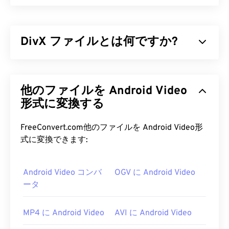
DivX ファイルとは何ですか?
DivXは
コーデック
と関連プレーヤーとして始まり
ましたが、DivX 6のリリースには
、DivX Media
他のファイルを Android Video
Format（DMF）
と呼ばれるオプションのメディア
コンテナーが含まれています。DMFは、チャプタ
形式に変換する
ー、キャプション、複数の字幕（
XSUB
）、メニ
ュー、複数のオーディオトラック、複数のビデオス
FreeConvert.com他のファイルを Android Video形
トリーム、メタデータ（
XTAG
）、およびハードウ
式に変換できます:
ェアプレーヤーをサポートしています。
Android Video コンバ
OGV に Android Video
DivX ファイルを開くにはどうすれ
ータ
ばいいですか?
デフォルトでは、DivXは
DivXプレーヤー
で開きま
MP4 に Android Video
AVI に Android Video
す。これは無料でダウンロードでき、様々なデバイ