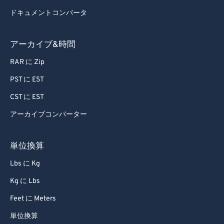
78
78
ドキュメントコンバータ
79
79
80
80
アーカイブ&時間
81
81
RAR に Zip
82
82
PST に EST
83
83
CST に EST
84
84
アーカイブコンバーター
85
85
86
86
単位換算
87
87
Lbs に Kg
88
88
Kg に Lbs
89
89
Feet に Meters
90
90
単位換算
91
91