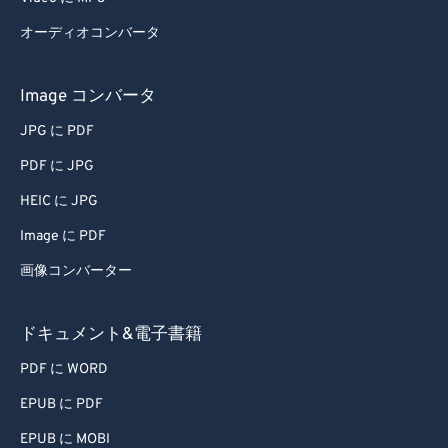
65
65
オーディオコンバータ
66
66
67
67
Image コンバータ
68
68
JPG に PDF
69
69
PDF に JPG
70
70
HEIC に JPG
71
71
Image に PDF
72
72
画像コンバーター
73
73
74
74
ドキュメント&電子書籍
75
75
PDF に WORD
76
76
EPUB に PDF
77
77
EPUB に MOBI