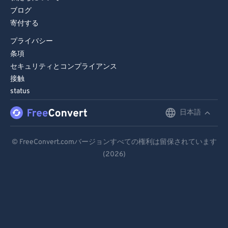
ブログ
寄付する
プライバシー
条項
セキュリティとコンプライアンス
接触
status
日本語
English
Deutsch
© FreeConvert.comバージョンすべての権利は留保されています
(2026)
Español
Français
Português
Italiano