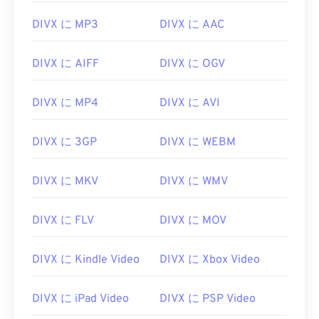
DIVX に MP3
DIVX に AAC
00
00
00
00
00
00
00
00
01
01
01
01
01
01
01
01
DIVX に AIFF
DIVX に OGV
02
02
02
02
02
02
02
02
03
03
03
03
03
03
03
03
DIVX に MP4
DIVX に AVI
04
04
04
04
04
04
04
04
DIVX に 3GP
DIVX に WEBM
05
05
05
05
05
05
05
05
06
06
06
06
06
06
06
06
DIVX に MKV
DIVX に WMV
07
07
07
07
07
07
07
07
08
08
08
08
08
08
08
08
DIVX に FLV
DIVX に MOV
09
09
09
09
09
09
09
09
DIVX に Kindle Video
DIVX に Xbox Video
10
10
10
10
10
10
10
10
11
11
11
11
11
11
11
11
DIVX に iPad Video
DIVX に PSP Video
12
12
12
12
12
12
12
12