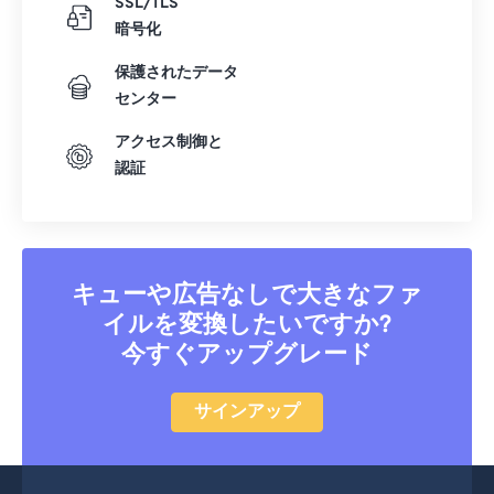
SSL/TLS
39
39
39
39
39
39
暗号化
40
40
40
40
40
40
保護されたデータ
41
41
41
41
41
41
センター
42
42
42
42
42
42
アクセス制御と
認証
43
43
43
43
43
43
44
44
44
44
44
44
45
45
45
45
45
45
46
46
46
46
46
46
キューや広告なしで大きなファ
47
47
47
47
47
47
イルを変換したいですか?
今すぐアップグレード
48
48
48
48
48
48
49
49
49
49
49
49
サインアップ
50
50
50
50
50
50
51
51
51
51
51
51