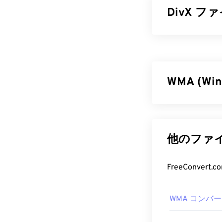
DivX 
DivXは
コーデ
Media Forma
は、チャプタ
ック、複数の
WMA (Wi
ポートしてい
DivX 
マイクロソフト
ファイル形式を
デフォルトでは、
でもあります。
他のファイ
なデバイスやオ
Voice
といった
Elmedia
もDi
が廃止した
Win
FreeConve
「DivX」は
WMA フ
くことが重要です
表記されていま
WMA コンバ
Windows Media
す。
トしており、通