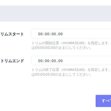
トリムスタート
00
:
00
:
00
.
00
トリムの開始位置（HH:MM:SS.MS）を指定しま
は00:00:00.00のままにしてください。
00
00
00
00
01
01
01
01
トリムエンド
00
:
00
:
00
.
00
02
02
02
02
トリムの終了位置（HH:MM:SS.MS）を指定しま
は00:00:00.00のままにしてください。
03
03
03
03
00
00
00
00
04
04
04
04
01
01
01
01
05
05
05
05
02
02
02
02
すべ
06
06
06
06
03
03
03
03