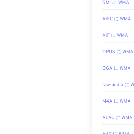
開発元:
す。しかし、
DivX, I
RMI に WMA
形式をサポート
初回リリース:
す。
AIFC に WMA
役立つリンク:
WMAファイル
https://en.wiki
UltraMixer
など
AIF に WMA
Windows Phone
https://www.di
Media Console
OPUS に WMA
開発元:
Microso
OGA に WMA
初回リリース:
1
役立つリンク:
raw-audio に 
https://en.wik
https://docs.
M4A に WMA
ALAC に WMA