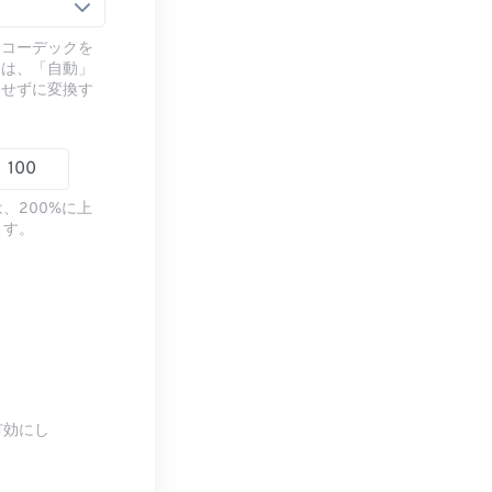
るコーデックを
には、「自動」
ドせずに変換す
、200%に上
ます。
有効にし