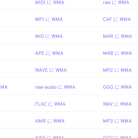
比較的普及しているため、他の多くのプレーヤーやプログラム
nc
.
MIDI に WMA
raw に WMA
47
47
47
44
44
44
しています。WMA
ファイル
はオンラインストリーミングでも
1998年
48
48
48
45
45
45
MP1 に WMA
CAF に WMA
49
49
49
を開くことができる他のプログラムには、
VLCメディアプレー
46
46
46
pedia.org/wiki/DivX
があります。モバイルデバイスの場合は、
Apple iOS
、
Google
MID に WMA
M4R に WMA
50
50
50
47
47
47
/Windows 10 Mobile
向けのバージョンがそれぞれ用意されてい
vx.com/en/software/divx/
51
51
51
48
48
48
をお試しください。
APE に WMA
M4B に WMA
52
52
52
49
49
49
ft
53
53
53
50
50
50
WAVE に WMA
MP2 に WMA
999
54
54
54
51
51
51
WMA
raw-audio に WMA
OGG に WMA
55
55
55
52
52
52
ipedia.org/wiki/Windows_Media_Audio
56
56
56
53
53
53
microsoft.com/en-us/windows/desktop/medfound/windows-me
FLAC に WMA
WAV に WMA
57
57
57
54
54
54
58
58
58
AMR に WMA
MP3 に WMA
55
55
55
59
59
59
56
56
56