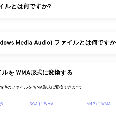
ファイルとは何ですか?
34
34
34
31
31
31
35
35
35
32
32
32
ック
と関連プレーヤーとして始まりましたが、DivX 6のリリー
36
36
36
33
33
33
t（DMF）
と呼ばれるオプションのメディアコンテナーが含まれて
37
37
37
ー、キャプション、複数の字幕（
XSUB
）、メニュー、複数の
34
34
34
ビデオストリーム、メタデータ（
XTAG
）、およびハードウェア
38
38
38
ndows Media Audio) ファイルとは何ですか
35
35
35
ます。
39
39
39
36
36
36
ファイルを開くにはどうすればいいですか?
は当初、MP3ファイル形式に対抗するために
Windows Media
40
40
40
37
37
37
開発しました。WMAはオーディオコーデックであると同時に
41
41
41
DivXは
DivXプレーヤー
で開きます。これは無料でダウンロ
38
38
38
WMAは1999年の誕生以来進化を続け、
WMA Pro
、
WMA Loss
ルを WMA形式に変換する
ペレーティングシステム（OS）で動作します。VLC
メディア
いくつかのバージョンがアップデートされています。WMAは、
42
42
42
39
39
39
vXファイルを開くのに適しています。
dows Media
の主要コンポーネントです。
43
43
43
40
40
40
rt.com他のファイルを WMA形式に変換できます:
、時代遅れのビデオレンタルシステムである「
DIVX
」とは異なる
ァイルを開くにはどうすればいいですか?
44
44
44
41
41
41
。実際、DivXコーデックの名前は元々「DivX ;-)」という
した。これは、市場で失敗したDIVXをユーモラスに表現した
45
45
45
ータ
3GA に WMA
M4P に WMA
42
42
42
 PlayerはWindows
Media
の主要コンポーネントとしてWMAフ
常、WMAファイルを開くためのデフォルトのプログラムとし
46
46
46
43
43
43