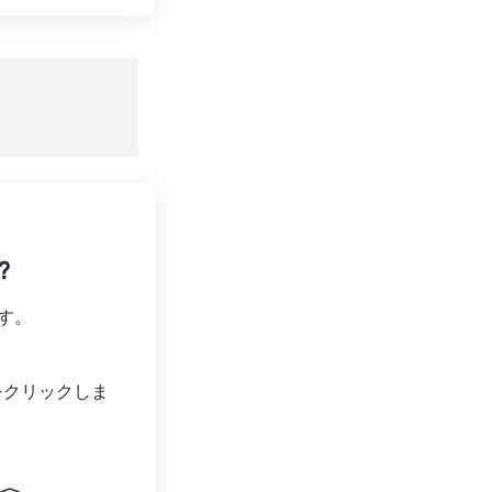
ョンをリセット
適用
て保存
?
す。
をクリックしま