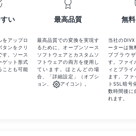
17
17
17
17
21
21
21
21
18
18
18
18
やすい
最高品質
無料
22
22
22
22
19
19
19
19
23
23
23
23
20
20
20
20
24
24
24
ルをアップロ
最高品質での変換を実現す
当社のDIVX
21
21
21
21
ボタンをクリ
るために、オープンソース
ーターは無
25
25
25
22
22
22
22
です。
ソース
ソフトウェアとカスタムソ
ブブラウ
26
26
26
ーゲット形式
フトウェアの両方を使用し
23
23
23
23
す。ファイ
ることも可能
ています。ほとんどの場
ィとプライ
27
27
27
24
24
24
合、「詳細設定」（オプシ
ます。ファ
28
28
28
25
25
25
トSSL暗
ョン、
アイコン）。
29
29
29
数時間後に
26
26
26
れます。
30
30
30
27
27
27
31
31
31
28
28
28
32
32
32
29
29
29
33
33
33
30
30
30