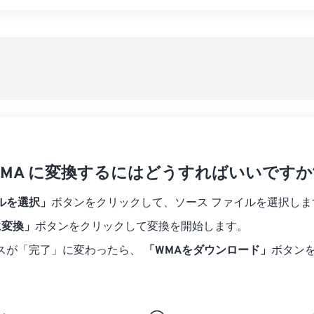
07
07
07
07
04
04
04
04
すべてのオプシ
08
08
08
08
05
05
05
05
プリセットから
09
09
09
09
06
06
06
06
10
10
10
10
07
07
07
07
プリセットとし
11
11
11
11
08
08
08
08
12
12
12
12
09
09
09
09
13
13
13
13
10
10
10
10
14
14
14
14
を WMA に変換するにはどうすればいいですか
11
11
11
11
15
15
15
15
12
12
12
12
ルを選択」
ボタンをクリックして、ソース ファイルを選択しま
16
16
16
16
13
13
13
13
に変換」
ボタンをクリックして変換を開始します。
17
17
17
17
14
14
14
14
スが「完了」に変わったら、
「WMAをダウンロード」
ボタン
18
18
18
18
15
15
15
15
19
19
19
19
16
16
16
16
20
20
20
20