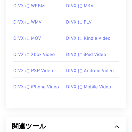
DIVX に WEBM
DIVX に MKV
DIVX に WMV
DIVX に FLV
DIVX に MOV
DIVX に Kindle Video
00
00
00
00
00
00
00
00
DIVX に Xbox Video
DIVX に iPad Video
DIVX に PSP Video
DIVX に Android Video
00
00
00
00
00
00
00
00
01
01
01
01
01
01
01
01
DIVX に iPhone Video
DIVX に Mobile Video
02
02
02
02
02
02
02
02
03
03
03
03
03
03
03
03
04
04
04
04
04
04
04
04
05
05
05
05
05
05
05
05
関連ツール