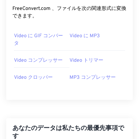
06
06
06
06
06
06
06
06
FreeConvert.com 、ファイルを次の関連形式に変換
07
07
07
07
07
07
07
07
できます。
08
08
08
08
08
08
08
08
09
09
09
09
09
09
09
09
Video に GIF コンバー
Video に MP3
タ
10
10
10
10
10
10
10
10
11
11
11
11
11
11
11
11
Video コンプレッサー
Video トリマー
12
12
12
12
12
12
12
12
13
13
13
13
13
13
13
13
Video クロッパー
MP3 コンプレッサー
14
14
14
14
14
14
14
14
15
15
15
15
15
15
15
15
16
16
16
16
16
16
16
16
17
17
17
17
17
17
17
17
あなたのデータは私たちの最優先事項で
18
18
18
18
18
18
18
18
す