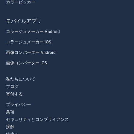
85
85
カラーピッカー
86
86
モバイルアプリ
87
87
コラージュメーカー Android
88
88
コラージュメーカー iOS
89
89
画像コンバーター Android
90
90
91
91
画像コンバーター iOS
92
92
私たちについて
93
93
ブログ
94
94
寄付する
95
95
プライバシー
条項
96
96
セキュリティとコンプライアンス
97
97
接触