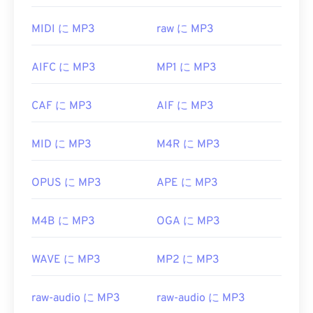
が重要です。実際、DivXコーデックの名前は元々
MP3ファイルは非常に普及しているため、ほとん
「DivX ;-)」というウィンク絵文字で表記されてい
MIDI に MP3
raw に MP3
どの主要なオーディオ再生プログラムが対応してい
ました。これは、市場で失敗したDIVXをユーモラ
ます。ファイルをクリックするだけで、お使いのプ
スに表現したものだったのです。
AIFC に MP3
MP1 に MP3
ラットフォームに応じて
iTunes
または
Windows
開発元:
DivX, Inc
.
Media Player
で開きます。また、
MP3ファイルを
プレビューすること
もできます。
初回リリース:
CAF に MP3
1998年
AIF に MP3
MP3ファイルを開くことができる別のプログラム
役立つリンク:
MID に MP3
M4R に MP3
は
VLCメディアプレーヤー
です。MP3拡張子を使用
https://en.wikipedia.org/wiki/DivX
するファイル形式は他に2つあります。
https://www.divx.com/en/software/divx/
Masterpoint
グリーンポイントデータ
（現在は廃
OPUS に MP3
APE に MP3
止）と
TeslaCrypt 3.0ランサムウェア暗号化ファイ
ル
（ビットコインで身代金を要求したマルウェア）
M4B に MP3
OGA に MP3
ですが、幸いなことに現在は無効化されており、も
はや脅威ではありません。
WAVE に MP3
MP2 に MP3
開発元:
ISO
/
IEC
、
Moving Pictures Experts
Group
raw-audio に MP3
raw-audio に MP3
初回リリース:
1993年