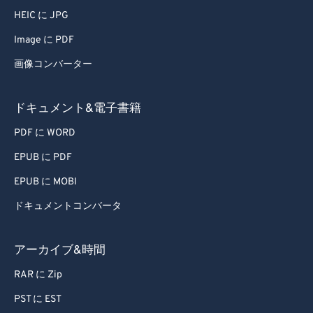
59
59
59
59
59
59
HEIC に JPG
60
60
Image に PDF
61
61
画像コンバーター
62
62
ドキュメント&電子書籍
63
63
64
64
PDF に WORD
65
65
EPUB に PDF
66
66
EPUB に MOBI
67
67
ドキュメントコンバータ
68
68
アーカイブ&時間
69
69
70
70
RAR に Zip
71
71
PST に EST