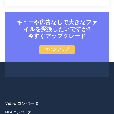
33
33
33
33
33
33
34
34
34
34
34
34
キューや広告なしで大きなファ
35
35
35
35
35
35
イルを変換したいですか?
36
36
36
36
36
36
今すぐアップグレード
37
37
37
37
37
37
サインアップ
38
38
38
38
38
38
39
39
39
39
39
39
40
40
40
40
40
40
41
41
41
41
41
41
42
42
42
42
42
42
43
43
43
43
43
43
44
44
44
44
44
44
Video コンバータ
45
45
45
45
45
45
MP4 コンバータ