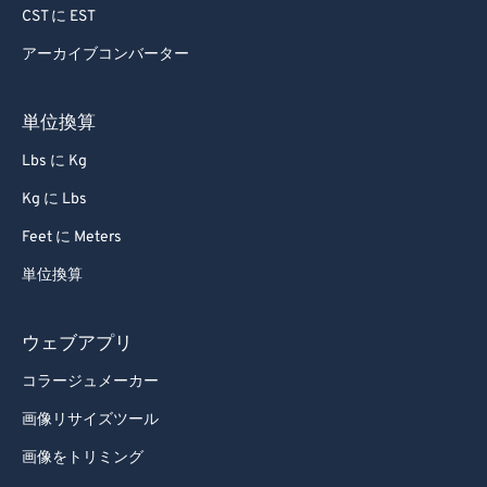
72
72
CST に EST
73
73
アーカイブコンバーター
74
74
単位換算
75
75
Lbs に Kg
76
76
77
77
Kg に Lbs
78
78
Feet に Meters
79
79
単位換算
80
80
ウェブアプリ
81
81
コラージュメーカー
82
82
画像リサイズツール
83
83
84
84
画像をトリミング