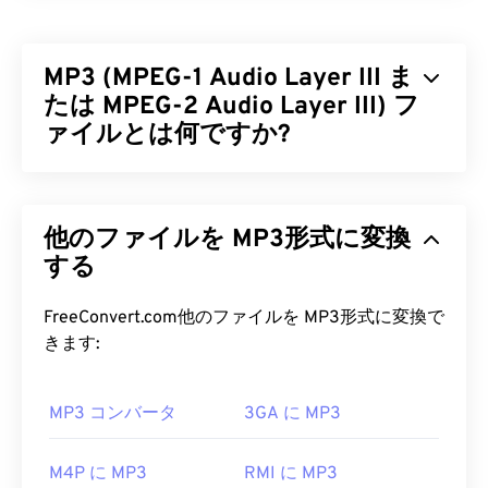
ましたが、DivX 6のリリースには
、DivX Media
Format（DMF）
と呼ばれるオプションのメディア
MP3 (MPEG-1 Audio Layer III ま
コンテナーが含まれています。DMFは、チャプタ
ー、キャプション、複数の字幕（
たは MPEG-2 Audio Layer III) フ
XSUB
）、メニ
ュー、複数のオーディオトラック、複数のビデオス
ァイルとは何ですか?
トリーム、メタデータ（
XTAG
）、およびハードウ
ェアプレーヤーをサポートしています。
MPEG-1 Audio Layer III または MPEG-2 Audio
Layer III (MP3) は
、サウンドシーケンスを非常に小
DivX ファイルを開くにはどうすれ
他のファイルを MP3形式に変換
さなファイルに圧縮し、
デジタル保存および伝送を
ばいいですか?
可能にするデジタルオーディオコーディング形式で
する
す。MP3 ファイルは、消費者にとって最も広く使
デフォルトでは、DivXは
DivXプレーヤー
で開きま
用されているオーディオファイルです。ファイルサ
FreeConvert.com他のファイルを MP3形式に変換で
す。これは無料でダウンロードでき、様々なデバイ
イズが小さく、音質も許容範囲内であるため、
きます:
スやオペレーティングシステム（OS）で動作しま
MP3
ファイルは幅広いユーザーが利用でき、保存
す。VLC
メディアプレーヤー
や
Elmedia
もDivXファ
や共有も容易です。
イルを開くのに適しています。
MP3 コンバータ
3GA に MP3
MP3 ファイルを開くにはどうすれ
「DivX」は、時代遅れのビデオレンタルシステム
ばいいですか?
M4P に MP3
RMI に MP3
である「
DIVX
」とは異なることを知っておくこと