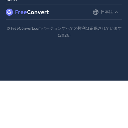
status
98
98
99
99
日本語
English
Deutsch
© FreeConvert.comバージョンすべての権利は留保されています
(2026)
Español
Français
Português
Italiano
Dutch
日本語
简体中文
繁體中文