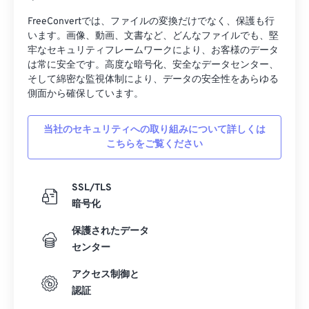
19
19
19
19
19
19
19
19
FreeConvertでは、ファイルの変換だけでなく、保護も行
20
20
20
20
20
20
20
20
います。画像、動画、文書など、どんなファイルでも、堅
21
21
21
21
21
21
21
21
牢なセキュリティフレームワークにより、お客様のデータ
は常に安全です。高度な暗号化、安全なデータセンター、
22
22
22
22
22
22
22
22
そして綿密な監視体制により、データの安全性をあらゆる
側面から確保しています。
23
23
23
23
23
23
23
23
24
24
24
24
24
24
当社のセキュリティへの取り組みについて詳しくは
25
25
25
25
25
25
こちらをご覧ください
26
26
26
26
26
26
SSL/TLS
27
27
27
27
27
27
暗号化
28
28
28
28
28
28
保護されたデータ
29
29
29
29
29
29
センター
30
30
30
30
30
30
アクセス制御と
31
31
31
31
31
31
認証
32
32
32
32
32
32