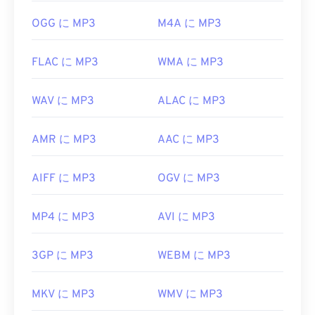
役立つリンク:
OGG に MP3
M4A に MP3
https://en.wikipedia.org/wiki/MP3
FLAC に MP3
WMA に MP3
https://mpeg.chiariglione.org/standards/mpeg-
a/music-player-application-format.html
WAV に MP3
ALAC に MP3
AMR に MP3
AAC に MP3
AIFF に MP3
OGV に MP3
MP4 に MP3
AVI に MP3
3GP に MP3
WEBM に MP3
MKV に MP3
WMV に MP3