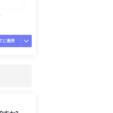
す。
てに適用
ョンをリセット
適用
て保存