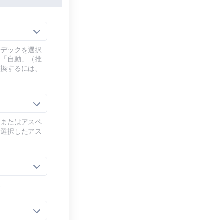
ーデックを選択
、「自動」（推
変換するには、
度またはアスペ
、選択したアス
る