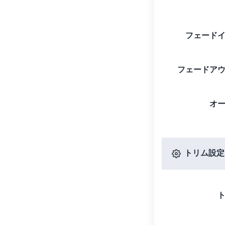
フェード
フェードア
オ
トリム設定