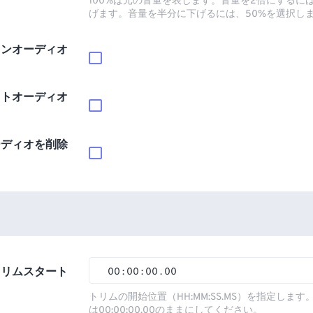
100%は元の音量を表します。音量を2倍にするには
げます。音量を半分に下げるには、50%を選択し
インオーディオ
ウトオーディオ
ーディオを削除
トリムスタート
00
:
00
:
00
.
00
00
00
00
00
トリムの開始位置（HH:MM:SS.MS）を指定しま
は00:00:00.00のままにしてください。