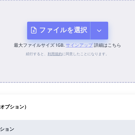
ファイルを選択
最大ファイルサイズ 1GB.
サインアップ
詳細はこちら
デバイスから
続行すると、
利用規約
に同意したことになります。
Dropboxから
Googleドライブから
（オプション）
OneDriveから
ション
URLから