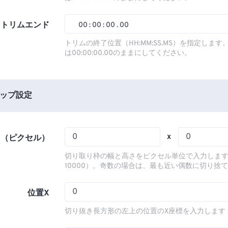
01
01
01
01
02
02
02
02
トリムエンド
00
:
00
:
00
.
00
03
03
03
03
00
00
00
00
トリムの終了位置（HH:MM:SS.MS）を指定しま
は00:00:00.00のままにしてください。
04
04
04
04
01
01
01
01
05
05
05
05
02
02
02
02
06
06
06
06
03
03
03
03
ップ設定
07
07
07
07
04
04
04
04
08
08
08
08
05
05
05
05
x
さ（ピクセル）
09
09
09
09
06
06
06
06
切り取り枠の幅と高さをピクセル単位で入力します
10
10
10
10
07
07
07
07
10000）。奇数の場合は、最も近い偶数に切り捨
11
11
11
11
08
08
08
08
位置X
12
12
12
12
09
09
09
09
切り抜き長方形の左上の位置のX座標を入力します
13
13
13
13
10
10
10
10