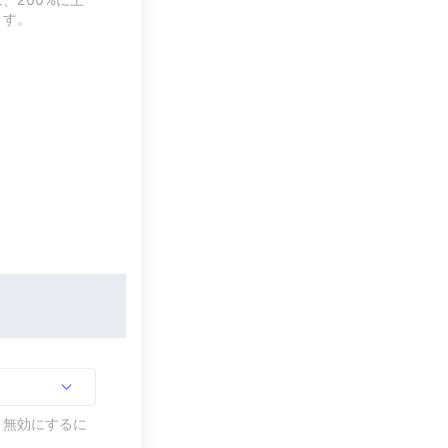
、200%に上
ます。
す。無効にするに