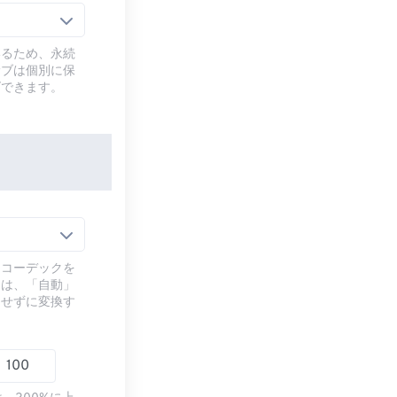
いるため、永続
サブは個別に保
ズできます。
るコーデックを
には、「自動」
ドせずに変換す