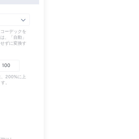
るコーデックを
には、「自動」
ドせずに変換す
、200%に上
ます。