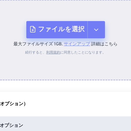
ファイルを選択
最大ファイルサイズ 1GB.
サインアップ
詳細はこちら
デバイスから
続行すると、
利用規約
に同意したことになります。
Dropboxから
Googleドライブから
（オプション）
OneDriveから
オプション
URLから