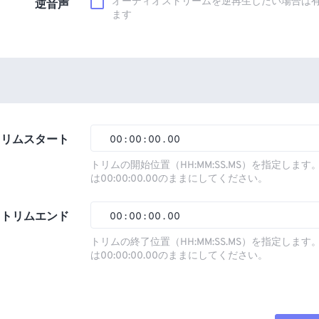
オーディオストリームを逆再生したい場合は
逆音声
ます
トリムスタート
00
:
00
:
00
.
00
トリムの開始位置（HH:MM:SS.MS）を指定しま
は00:00:00.00のままにしてください。
00
00
00
00
01
01
01
01
トリムエンド
00
:
00
:
00
.
00
02
02
02
02
トリムの終了位置（HH:MM:SS.MS）を指定しま
は00:00:00.00のままにしてください。
03
03
03
03
00
00
00
00
04
04
04
04
01
01
01
01
05
05
05
05
02
02
02
02