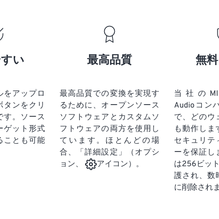
19
19
19
19
16
16
16
16
20
20
20
20
17
17
17
17
21
21
21
21
18
18
18
18
やすい
最高品質
無料
22
22
22
22
19
19
19
19
23
23
23
23
20
20
20
20
24
24
24
ルをアップロ
最高品質での変換を実現す
当社のMIDI 
21
21
21
21
ボタンをクリ
るために、オープンソース
Audioコ
25
25
25
22
22
22
22
です。
ソース
ソフトウェアとカスタムソ
で、どのウ
26
26
26
ーゲット形式
フトウェアの両方を使用し
23
23
23
23
も動作しま
ることも可能
ています。ほとんどの場
セキュリテ
27
27
27
24
24
24
合、「詳細設定」（オプシ
ーを保証し
28
28
28
25
25
25
は256ビッ
ョン、
アイコン）。
29
29
29
護され、数
26
26
26
に削除され
30
30
30
27
27
27
31
31
31
28
28
28