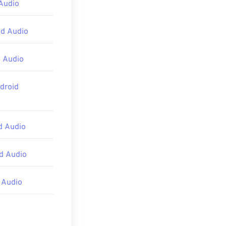
Audio
us
などがありま
d Audio
 Audio
droid
d Audio
d Audio
 Audio