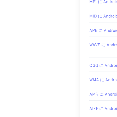
MP1 に Androi
vanBasco の Ka
す。
MID に Androi
開発者:
MIDI Ma
初回リリース:
APE に Androi
役立つリンク:
https://en.wiki
WAVE に Andro
https://www.mid
OGG に Androi
WMA に Androi
AMR に Androi
AIFF に Androi