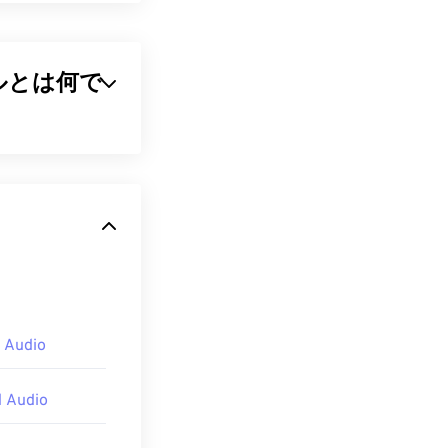
 ファイルとは何で
ピュータ間のやり取り
標準化された言
情報（音符、タ
オーディオファ
 Audio
Awaveは260
OSを問わず動作
 Audio
ayer
、