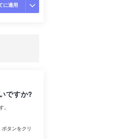
てに適用
ョンをリセット
適用
て保存
ばいいですか?
す。
」
ボタンをクリ