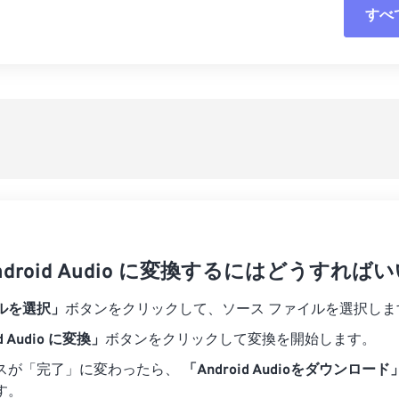
すべ
06
06
06
06
03
03
03
03
07
07
07
07
04
04
04
04
すべてのオプシ
08
08
08
08
05
05
05
05
プリセットから
09
09
09
09
06
06
06
06
10
10
10
10
07
07
07
07
プリセットとし
11
11
11
11
08
08
08
08
12
12
12
12
09
09
09
09
13
13
13
13
10
10
10
10
14
14
14
14
 Android Audio に変換するにはどうすれ
11
11
11
11
15
15
15
15
12
12
12
12
ルを選択」
ボタンをクリックして、ソース ファイルを選択しま
16
16
16
16
13
13
13
13
d Audio に変換」
ボタンをクリックして変換を開始します。
17
17
17
17
14
14
14
14
スが「完了」に変わったら、
「Android Audioをダウンロード
18
18
18
18
す。
15
15
15
15