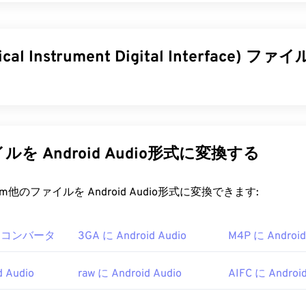
32
32
32
29
29
29
33
33
33
30
30
30
sical Instrument Digital Interface)
34
34
34
31
31
31
35
35
35
32
32
32
36
36
36
33
33
33
al Instrument Digital Interface）は、デジタル楽器とコン
37
37
37
トコルです。本質的に、MIDIは
34
デジタル音楽の
34
34
世界における
Iは、アプリケーション、ソフトウェア、ハードウェア間で音楽
38
38
38
を Android Audio形式に変換する
35
35
35
ッチ、音量など）を共有することを目的としている点で、他の
39
39
39
36
36
36
異なります。
t.com他のファイルを Android Audio形式に変換できます:
40
40
40
37
37
37
ファイルを開くにはどうすればいいですか?
41
41
41
38
38
38
dio コンバータ
3GA に Android Audio
M4P に Android
ルを開くのに最適なプログラムは
、Awave Studio
と
Audacity
です。
42
42
42
39
39
39
オ形式に対応しています。Audacityは、プラットフォームや
43
43
43
40
40
40
ープンソース
ソフトウェアです。
d Audio
raw に Android Audio
AIFC に Android
44
44
44
41
41
41
くことができる他のプログラムには、
Winamp
、
Windows Media Pl