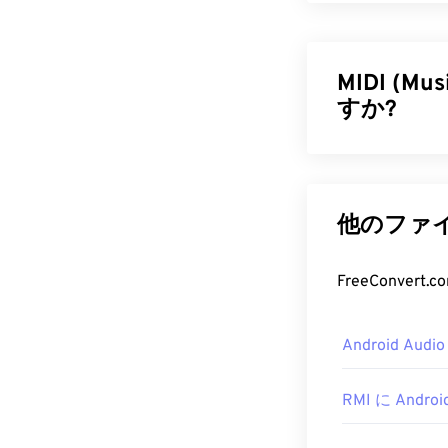
MIDI (Mu
すか?
MIDI（Music
を管理するプロ
語です。MID
他のファイル
イミング、ピ
イル形式とは
FreeConver
MIDI 
Android Au
MIDIファイ
種類のオーディ
する
無料の
オ
RMI に Androi
MIDI を開