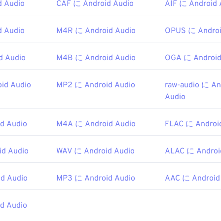
d Audio
CAF に Android Audio
45
45
45
AIF に Android 
raoke Player
、
Karaoke Player
、
Musicnotes Player
、
Sibeli
42
42
42
46
46
46
43
43
43
d Audio
M4R に Android Audio
OPUS に Androi
nufacturers Association
47
47
47
44
44
44
1983年
48
48
48
45
45
45
d Audio
M4B に Android Audio
OGA に Android
49
49
49
46
46
46
pedia.org/wiki/MIDI
id Audio
MP2 に Android Audio
raw-audio に An
50
50
50
47
47
47
Audio
i.org/specifications
51
51
51
48
48
48
52
52
52
d Audio
M4A に Android Audio
49
49
49
FLAC に Androi
53
53
53
50
50
50
d Audio
WAV に Android Audio
ALAC に Androi
54
54
54
51
51
51
55
55
55
52
52
52
d Audio
MP3 に Android Audio
AAC に Android
56
56
56
53
53
53
57
57
57
d Audio
54
54
54