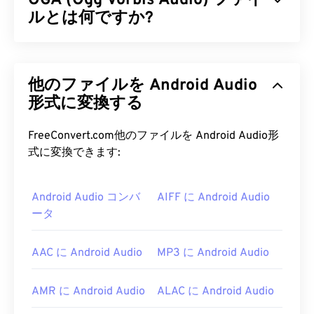
OGA (Ogg Vorbis Audio) ファイ
ルとは何ですか?
Ogg Vorbis Audio (OGA) は、オーディオファイル用
のマルチメディアコンテナおよび圧縮ファイル形式
他のファイルを Android Audio
です。「Ogg」はコンテナ名、「Vorbis」は圧縮機
構名であり、その名称はOGAの基本機能を表して
形式に変換する
います。OGAは
無料
、
オープンソース
、そして
特
許取得されていません
。
FreeConvert.com他のファイルを Android Audio形
式に変換できます:
OGA ファイルを開くにはどうすれ
ばいいですか?
Android Audio コンバ
AIFF に Android Audio
ータ
OGAファイルを開くには、
VLCメディアプレーヤ
ー
が最適です。OGAファイルを開くことができる
他のプログラムには、
Winamp
や
Xine
などがありま
AAC に Android Audio
MP3 に Android Audio
す。
OGAは
Windows Media Player
および
DirectShow
ベ
AMR に Android Audio
ALAC に Android Audio
ースのプレーヤーで開くことができますが、