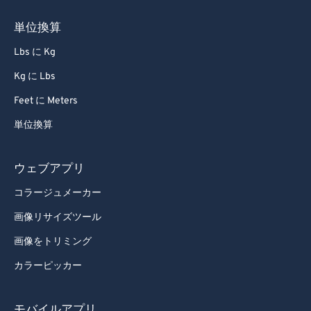
59
59
59
59
59
59
単位換算
60
60
Lbs に Kg
61
61
Kg に Lbs
62
62
Feet に Meters
63
63
単位換算
64
64
65
65
ウェブアプリ
66
66
コラージュメーカー
67
67
画像リサイズツール
68
68
画像をトリミング
69
69
カラーピッカー
70
70
71
71
モバイルアプリ