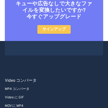
19
19
19
19
19
19
19
19
キューや広告なしで大きなファ
20
20
20
20
20
20
20
20
イルを変換したいですか?
今すぐアップグレード
21
21
21
21
21
21
21
21
22
22
22
22
22
22
22
22
サインアップ
23
23
23
23
23
23
23
23
24
24
24
24
24
24
25
25
25
25
25
25
26
26
26
26
26
26
27
27
27
27
27
27
28
28
28
28
28
28
Video コンバータ
29
29
29
29
29
29
MP4 コンバータ
30
30
30
30
30
30
Video に GIF
31
31
31
31
31
31
MOV に MP4
32
32
32
32
32
32