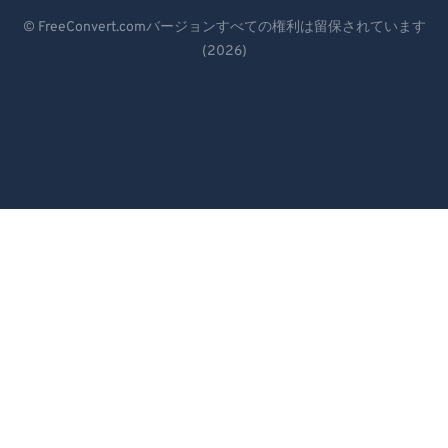
85
85
Deutsch
© FreeConvert.comバージョンすべての権利は留保されています
86
86
(2026)
Español
87
87
Français
88
88
Português
89
89
Italiano
90
90
91
91
Dutch
92
92
日本語
93
93
简体中文
94
94
繁體中文
95
95
한국어
96
96
97
97
Svenska