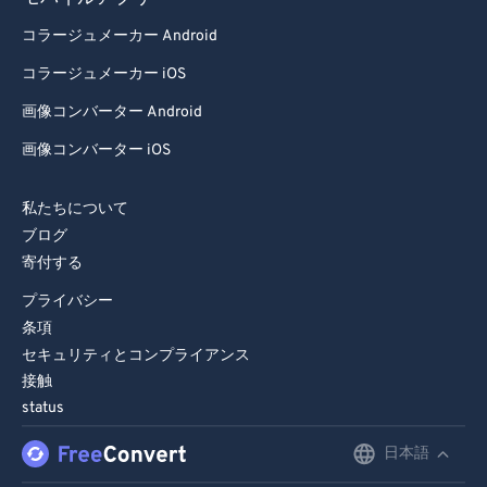
72
72
コラージュメーカー Android
73
73
コラージュメーカー iOS
74
74
画像コンバーター Android
75
75
画像コンバーター iOS
76
76
77
77
私たちについて
ブログ
78
78
寄付する
79
79
プライバシー
80
80
条項
81
81
セキュリティとコンプライアンス
接触
82
82
status
83
83
日本語
English
84
84