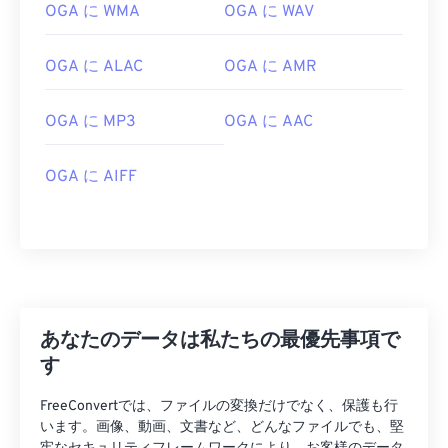
OGA に WMA
OGA に WAV
OGA に ALAC
OGA に AMR
OGA に MP3
OGA に AAC
00
00
00
00
00
00
00
00
OGA に AIFF
00
00
00
00
00
00
00
00
01
01
01
01
01
01
01
01
02
02
02
02
02
02
02
02
あなたのデータは私たちの最優先事項で
03
03
03
03
03
03
03
03
す
04
04
04
04
04
04
04
04
FreeConvertでは、ファイルの変換だけでなく、保護も行
05
05
05
05
05
05
05
05
います。画像、動画、文書など、どんなファイルでも、堅