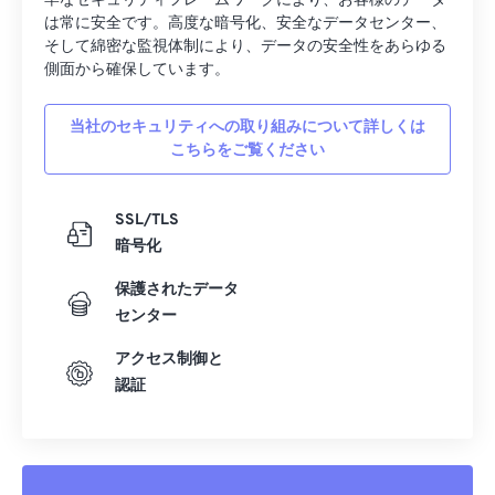
牢なセキュリティフレームワークにより、お客様のデータ
06
06
06
06
06
06
06
06
は常に安全です。高度な暗号化、安全なデータセンター、
そして綿密な監視体制により、データの安全性をあらゆる
07
07
07
07
07
07
07
07
側面から確保しています。
08
08
08
08
08
08
08
08
09
09
09
09
09
09
09
09
当社のセキュリティへの取り組みについて詳しくは
こちらをご覧ください
10
10
10
10
10
10
10
10
11
11
11
11
11
11
11
11
SSL/TLS
12
12
12
12
12
12
12
12
暗号化
13
13
13
13
13
13
13
13
保護されたデータ
14
14
14
14
14
14
14
14
センター
15
15
15
15
15
15
15
15
アクセス制御と
認証
16
16
16
16
16
16
16
16
17
17
17
17
17
17
17
17
18
18
18
18
18
18
18
18