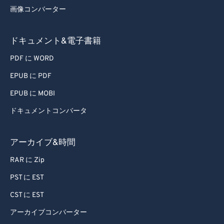
画像コンバーター
46
46
46
46
46
46
47
47
47
47
47
47
ドキュメント&電子書籍
48
48
48
48
48
48
PDF に WORD
49
49
49
49
49
49
EPUB に PDF
50
50
50
50
50
50
EPUB に MOBI
51
51
51
51
51
51
ドキュメントコンバータ
52
52
52
52
52
52
53
53
53
53
53
53
アーカイブ&時間
54
54
54
54
54
54
RAR に Zip
55
55
55
55
55
55
PST に EST
56
56
56
56
56
56
CST に EST
57
57
57
57
57
57
アーカイブコンバーター
58
58
58
58
58
58