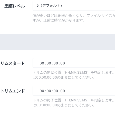
5（デフォルト）
圧縮レベル
値が高いほど圧縮率が高くなり、ファイル サイズ
すが、圧縮に時間がかかります。
トリムスタート
00
:
00
:
00
.
00
トリムの開始位置（HH:MM:SS.MS）を指定しま
は00:00:00.00のままにしてください。
00
00
00
00
01
01
01
01
トリムエンド
00
:
00
:
00
.
00
02
02
02
02
トリムの終了位置（HH:MM:SS.MS）を指定しま
は00:00:00.00のままにしてください。
03
03
03
03
00
00
00
00