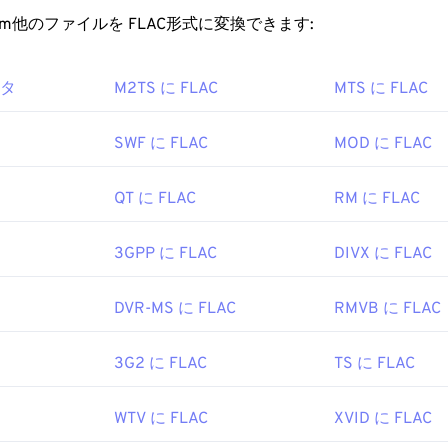
ープンソース
ソフトウェアです。
ファイルを開くにはどうすればいいですか?
rt.com他のファイルを FLAC形式に変換できます:
44
44
44
41
41
41
くことができる他のプログラムには、
Winamp
、
Windows Media Pl
45
45
45
raoke Player
、
Karaoke Player
、
Musicnotes Player
、
Sibeli
42
42
42
ルを開くためのデフォルトのプログラムは
VLCメディアプレーヤ
ータ
M2TS に FLAC
MTS に FLAC
46
46
46
の特徴としては、特許が取得されていないこと、音楽の再生が
43
43
43
ーアプリケーションプログラミングインターフェース（TAPI
nufacturers Association
47
47
47
44
44
44
ル著作権管理（DRM）
の対象ではないことなどが挙げられま
SWF に FLAC
MOD に FLAC
1983年
48
48
48
45
45
45
Cを実装できる
コーデック
には、エンコード用の
FFmpeg
、
Flake
49
49
49
QT に FLAC
RM に FLAC
udiocogs
などがあります。最後に、「無料」という言葉が示
46
46
46
pedia.org/wiki/MIDI
ース
ソフトウェアです。
50
50
50
47
47
47
3GPP に FLAC
DIVX に FLAC
i.org/specifications
g Foundation
51
51
51
48
48
48
2001年
52
52
52
49
49
49
DVR-MS に FLAC
RMVB に FLAC
53
53
53
50
50
50
ipedia.org/wiki/FLAC
3G2 に FLAC
TS に FLAC
54
54
54
51
51
51
g/flac/
55
55
55
52
52
52
WTV に FLAC
XVID に FLAC
56
56
56
53
53
53