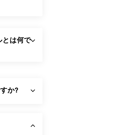
 ファイルとは何で
ピュータ間のやり取り
標準化された言
情報（音符、タ
オーディオファ
何ですか?
縮小するファイル形式
となく、ファイ
Awaveは260
圧縮する
アルゴリ
OSを問わず動作