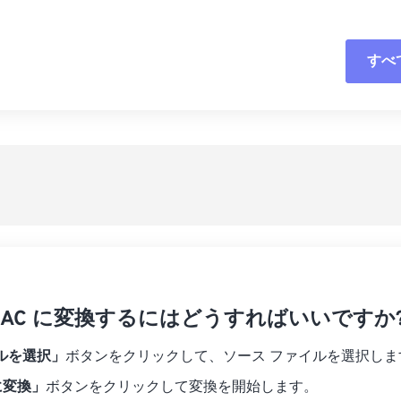
04
04
04
04
01
01
01
01
05
05
05
05
02
02
02
02
すべ
06
06
06
06
03
03
03
03
07
07
07
07
04
04
04
04
すべてのオプシ
08
08
08
08
05
05
05
05
プリセットから
09
09
09
09
06
06
06
06
10
10
10
10
07
07
07
07
プリセットとし
11
11
11
11
08
08
08
08
12
12
12
12
09
09
09
09
13
13
13
13
10
10
10
10
14
14
14
14
を FLAC に変換するにはどうすればいいですか
11
11
11
11
15
15
15
15
12
12
12
12
ルを選択」
ボタンをクリックして、ソース ファイルを選択しま
16
16
16
16
13
13
13
13
 に変換」
ボタンをクリックして変換を開始します。