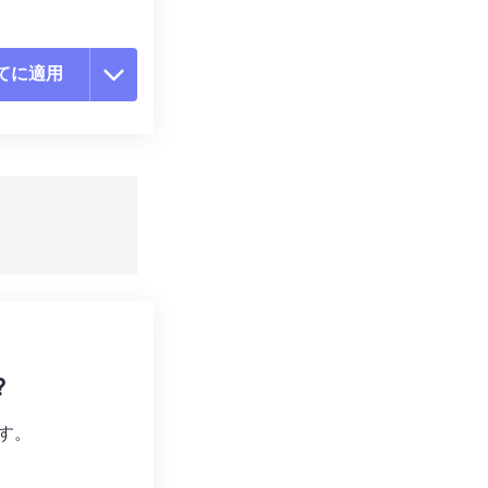
てに適用
ョンをリセット
適用
て保存
?
す。