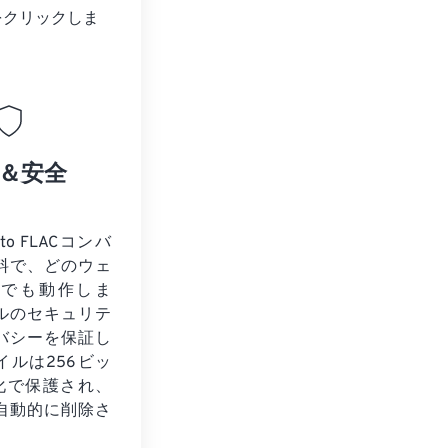
をクリックしま
＆安全
to FLACコンバ
料で、どのウェ
ザでも動作しま
ルのセキュリテ
バシーを保証し
イルは256ビッ
号化で保護され、
自動的に削除さ