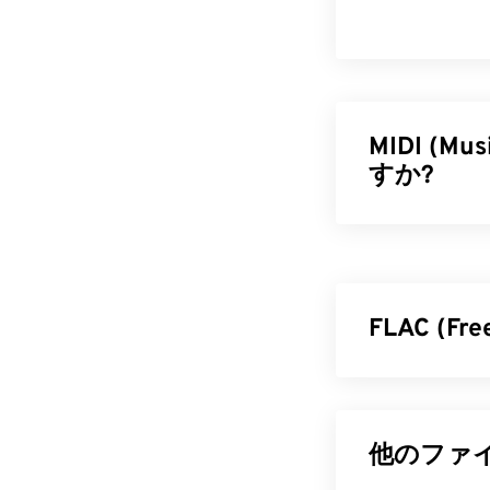
MIDI (Mu
すか?
MIDI（Music
を管理するプロ
語です。MID
イミング、ピ
FLAC (F
イル形式とは
MIDI 
Free Loss
です。「
ロス
MIDIファイ
ルサイズを縮小し
他のファイ
種類のオーディ
ズム
を使用す