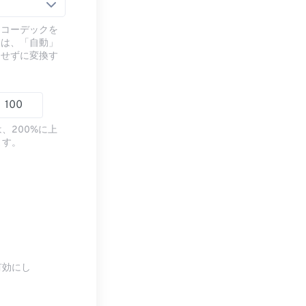
るコーデックを
には、「自動」
ドせずに変換す
、200%に上
ます。
有効にし