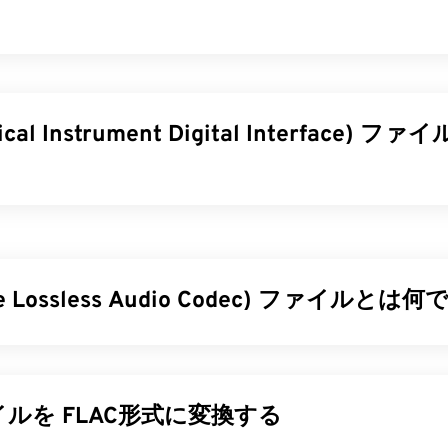
27
27
27
31
31
31
28
28
28
32
32
32
29
29
29
33
33
33
30
30
30
sical Instrument Digital Interface)
34
34
34
31
31
31
35
35
35
32
32
32
36
36
36
33
33
33
al Instrument Digital Interface）は、デジタル楽器とコン
37
37
37
トコルです。本質的に、MIDIは
34
デジタル音楽の
34
34
世界における
Iは、アプリケーション、ソフトウェア、ハードウェア間で音楽
38
38
38
35
35
35
ッチ、音量など）を共有することを目的としている点で、他の
ree Lossless Audio Codec) ファイルとは
39
39
39
36
36
36
異なります。
40
40
40
37
37
37
ファイルを開くにはどうすればいいですか?
less Audio Codec (FLAC) は、オーディオファイルのサイズを
41
41
41
38
38
38
レス
」という言葉が示すように、音質や元のデータを損なうこ
ルを開くのに最適なプログラムは
、Awave Studio
と
Audacity
です。
ます。FLAC は、ファイルを元のサイズの約 50 ～ 70% に
42
42
42
39
39
39
ルを FLAC形式に変換する
オ形式に対応しています。Audacityは、プラットフォームや
ることで、これを実現します。
43
43
43
40
40
40