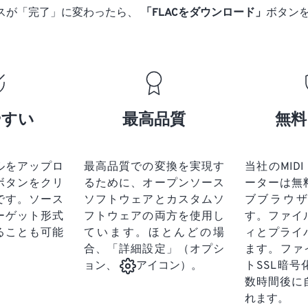
17
17
17
17
14
14
14
14
スが「完了」に変わったら、
「FLACをダウンロード」
ボタン
18
18
18
18
15
15
15
15
19
19
19
19
16
16
16
16
20
20
20
20
17
17
17
17
21
21
21
21
18
18
18
18
やすい
最高品質
無料
22
22
22
22
19
19
19
19
23
23
23
23
20
20
20
20
24
24
24
ルをアップロ
最高品質での変換を実現す
当社のMIDI 
21
21
21
21
ボタンをクリ
るために、オープンソース
ーターは無
25
25
25
22
22
22
22
です。
ソース
ソフトウェアとカスタムソ
ブブラウ
26
26
26
ーゲット形式
フトウェアの両方を使用し
23
23
23
23
す。ファイ
ることも可能
ています。ほとんどの場
ィとプライ
27
27
27
24
24
24
合、「詳細設定」（オプシ
ます。ファ
28
28
28
25
25
25
トSSL暗
ョン、
アイコン）。
29
29
29
数時間後に
26
26
26
れます。
30
30
30