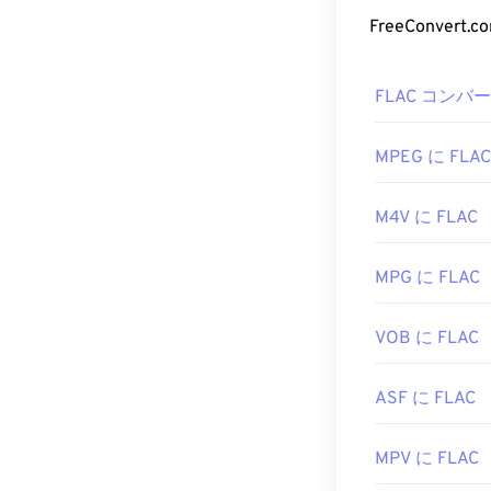
する
無料の
オ
FLAC 
FreeConve
MIDI を開
vanBasco の Ka
FLACファイ
す。
FLAC コンバ
関するその他
開発者:
と、
テレフォニ
MIDI Ma
ること、
デジタ
MPEG に FLAC
初回リリース:
さらに、FLA
役立つリンク:
M4V に FLAC
デコード用の
A
https://en.wiki
は
オープンソ
MPG に FLAC
https://www.mid
開発者:
Xiph.Or
初回リリース:
VOB に FLAC
役立つリンク:
https://en.wik
ASF に FLAC
https://xiph.or
MPV に FLAC