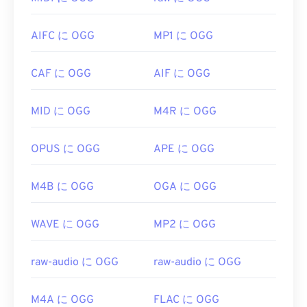
Xine
、
UltraMixer
など、他の多くのプログラムで
ます。AutoCAD AutoFlixとROSE Onlineです。こ
もOGGファイルを開くことができます。
れらのファイル形式は関連性がなく、一方は廃止さ
AIFC に OGG
MP1 に OGG
れ、もう一方はオンラインゲームに関連するもので
困った場合は、
Googleドライブ
でOGGファイルを
す。これらの技術はAppleが開発したものではな
開くだけで済みます。Googleドライブは、インタ
CAF に OGG
AIF に OGG
く、QuickTimeでは開けません。
ーネットブラウザを搭載したパソコンやモバイルデ
バイスで利用できます。ただし、Apple製品はOGG
開発元:
Apple Inc.
MID に OGG
M4R に OGG
をサポートしていないのでご注意ください。
初回リリース:
2001年
開発者:
Xiph.Org Foundation
役立つリンク:
OPUS に OGG
APE に OGG
初回リリース:
2000
https://en.wikipedia.org/wiki/QuickTime_File_Format
役立つリンク:
M4B に OGG
OGA に OGG
https://developer.apple.com/library/archive/documen
CH203-BBCGDDDF
https://en.wikipedia.org/wiki/オッグ
WAVE に OGG
MP2 に OGG
https://xiph.org/vorbis/
raw-audio に OGG
raw-audio に OGG
M4A に OGG
FLAC に OGG