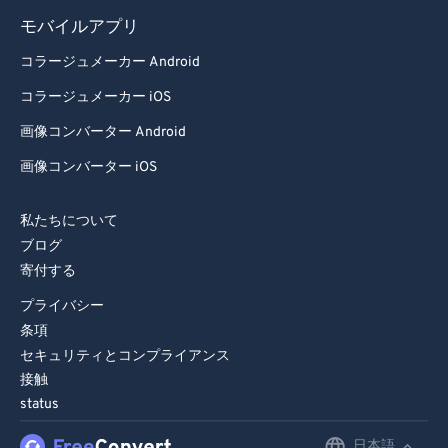
86
86
モバイルアプリ
87
87
コラージュメーカー Android
88
88
コラージュメーカー iOS
89
89
画像コンバーター Android
90
90
画像コンバーター iOS
91
91
92
92
私たちについて
ブログ
93
93
寄付する
94
94
プライバシー
95
95
条項
96
96
セキュリティとコンプライアンス
接触
97
97
status
98
98
日本語