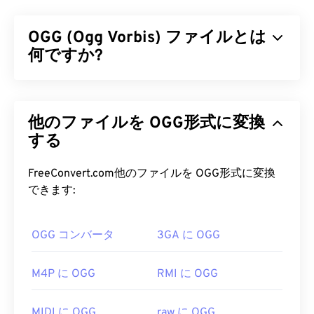
アリティ（VR）
を含む様々な種類のマルチメディ
アファイルを保存できるコンテナです。マルチメデ
OGG (Ogg Vorbis) ファイルとは
ィアファイルをユーザーのデバイスに保存するのに
便利なことで知られています。MOVの特徴の一つ
何ですか?
は、ムービーデータを「
アトム
」と「トラック」
という単位で保存することで、ファイルの高度な編
Ogg Vorbis (OGG) は、Ogg Vorbis 圧縮方式を採用
集を可能にすることです。
したファイルです。OGG は、Xiph.Org Foundation
他のファイルを OGG形式に変換
が提供する特許フリー、ロイヤリティフリーのエン
MOV ファイルを開くにはどうすれ
コード方式です。MP3
する
と
同様に、OGG ファイルは
ばいいですか?
高品質で知られています。OGG ファイルには、メ
タデータに加え、アーティストやトラックのタイト
FreeConvert.com他のファイルを OGG形式に変換
デフォルトでは、MOVファイルは
QuickTime
で開き
ル情報も含まれています。
できます:
ます。MOVファイルがバージョン2.0以前の場合は
Windows Media Player
で開くことができますが、そ
OGG ファイルを開くにはどうすれ
れ以降のバージョンはWindows Media Playerでは開
OGG コンバータ
3GA に OGG
ばいいですか?
けません。QuickTimeでMOVファイルを開けない場
合は、モバイルを含む多くのプラットフォームで動
OGGファイルを開くためのデフォルトのプログラ
M4P に OGG
RMI に OGG
作する
VLCメディアプレーヤー
をご利用ください。
ムは
VLCメディアプレーヤー
です。さらに、
Windows Media Player
、
RealPlayer
、
Winamp
、
MOV拡張子を使用するファイル形式は他に2つあり
MIDI に OGG
raw に OGG