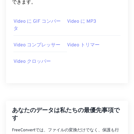
できます。
07
07
07
07
07
07
07
07
08
08
08
08
08
08
08
08
Video に GIF コンバー
Video に MP3
09
09
09
09
09
09
09
09
タ
10
10
10
10
10
10
10
10
Video コンプレッサー
Video トリマー
11
11
11
11
11
11
11
11
12
12
12
12
12
12
12
12
Video クロッパー
13
13
13
13
13
13
13
13
14
14
14
14
14
14
14
14
15
15
15
15
15
15
15
15
16
16
16
16
16
16
16
16
17
17
17
17
17
17
17
17
あなたのデータは私たちの最優先事項で
18
18
18
18
18
18
18
18
す
19
19
19
19
19
19
19
19
FreeConvertでは、ファイルの変換だけでなく、保護も行