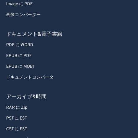
Image に PDF
60
60
画像コンバーター
61
61
62
62
ドキュメント&電子書籍
63
63
PDF に WORD
64
64
EPUB に PDF
65
65
EPUB に MOBI
66
66
ドキュメントコンバータ
67
67
68
68
アーカイブ&時間
69
69
RAR に Zip
70
70
PST に EST
71
71
CST に EST
72
72