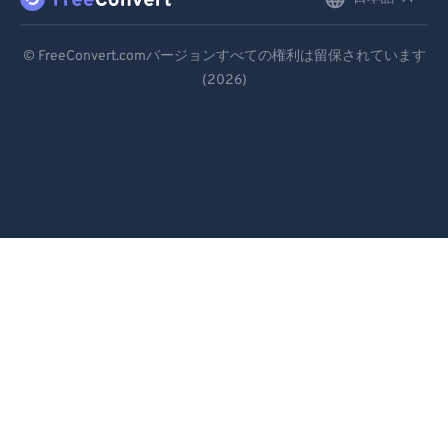
English
99
99
Deutsch
© FreeConvert.comバージョンすべての権利は留保されています
(2026)
Español
Français
Português
Italiano
Dutch
日本語
简体中文
繁體中文
한국어