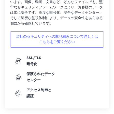
います。画像、動画、文書など、どんなファイルでも、堅
20
20
20
20
20
20
20
20
牢なセキュリティフレームワークにより、お客様のデータ
21
21
21
21
21
21
21
21
は常に安全です。高度な暗号化、安全なデータセンター、
そして綿密な監視体制により、データの安全性をあらゆる
22
22
22
22
22
22
22
22
側面から確保しています。
23
23
23
23
23
23
23
23
当社のセキュリティへの取り組みについて詳しくは
24
24
24
24
24
24
こちらをご覧ください
25
25
25
25
25
25
26
26
26
26
26
26
SSL/TLS
27
27
27
27
27
27
暗号化
28
28
28
28
28
28
保護されたデータ
29
29
29
29
29
29
センター
30
30
30
30
30
30
アクセス制御と
認証
31
31
31
31
31
31
32
32
32
32
32
32