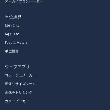
アーカイブコンバーター
73
73
74
74
単位換算
75
75
Lbs に Kg
76
76
Kg に Lbs
77
77
Feet に Meters
78
78
単位換算
79
79
80
80
ウェブアプリ
81
81
コラージュメーカー
82
82
画像リサイズツール
83
83
画像をトリミング
84
84
カラーピッカー
85
85