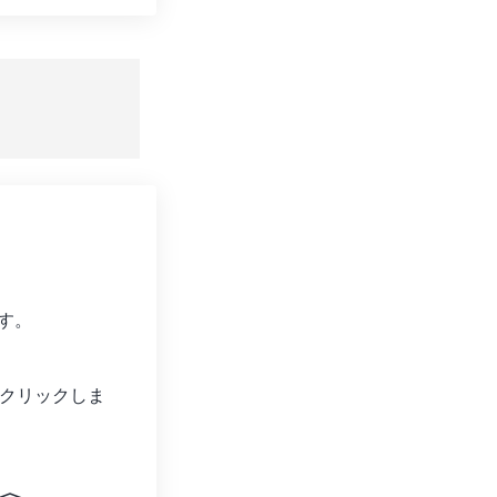
ョンをリセット
適用
て保存
す。
クリックしま