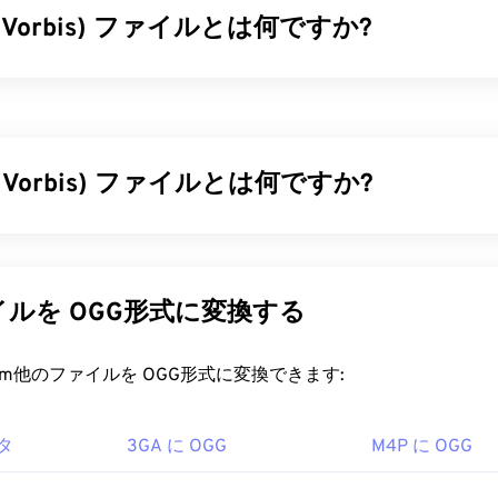
gg Vorbis) ファイルとは何ですか?
34
34
34
31
31
31
35
35
35
32
32
32
bis（OGV）は、無料、オープンソース、特許取得なしのマルチメデ
36
36
36
33
33
33
びコーデックです。非営利
団体Xiph.Org Foundationが
特許取得
37
37
37
に開発したOggファミリーのフォーマットおよびコーデックの
34
34
34
オ、ビデオ、テキスト（字幕）、メタデータ
を時分割多重化（T
38
38
38
gg Vorbis) ファイルとは何ですか?
35
35
35
ミング、非
可逆圧縮
、
可逆
圧縮をサポートしています。ただし
39
39
39
36
36
36
ません。
 (OGG) は、Ogg Vorbis 圧縮方式を採用したファイルです。OGG は、
40
40
40
37
37
37
ァイルを開くにはどうすればいいですか?
on が提供する特許フリー、ロイヤリティフリーのエンコード方式です
41
41
41
38
38
38
ァイルは高品質で知られています。OGG ファイルには、メタデ
ルを OGG形式に変換する
を開くには、
VLCメディアプレーヤー
が最適です。他には、Microso
ラックのタイトル情報も含まれています。
42
42
42
39
39
39
namp
、Mac OS Xの場合は
Elmediaも
おすすめです。
43
43
43
40
40
40
ァイルを開くにはどうすればいいですか?
rt.com他のファイルを OGG形式に変換できます:
 Media Player
および
DirectShow
ベースのプレーヤーで再生で
44
44
44
41
41
41
フィルター
を使用する必要があります。一方、プレーヤーがDirect
を開くためのデフォルトのプログラムは
VLCメディアプレーヤー
フィルターは必要ありません。
45
45
45
タ
3GA に OGG
M4P に OGG
42
42
42
edia Player
、
RealPlayer
、
Winamp
、
Xine
、
UltraMixer
な
OGGファイルを開くことができます。
g Foundation
46
46
46
43
43
43