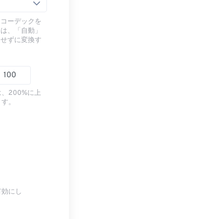
るコーデックを
には、「自動」
ドせずに変換す
、200%に上
ます。
有効にし