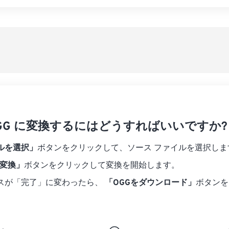
07
07
07
07
04
04
04
04
すべてのオプシ
08
08
08
08
05
05
05
05
プリセットから
09
09
09
09
06
06
06
06
10
10
10
10
07
07
07
07
プリセットとし
11
11
11
11
08
08
08
08
12
12
12
12
09
09
09
09
13
13
13
13
10
10
10
10
14
14
14
14
 OGG に変換するにはどうすればいいですか?
11
11
11
11
15
15
15
15
12
12
12
12
ルを選択」
ボタンをクリックして、ソース ファイルを選択しま
16
16
16
16
13
13
13
13
に変換」
ボタンをクリックして変換を開始します。
17
17
17
17
14
14
14
14
スが「完了」に変わったら、
「OGGをダウンロード」
ボタンを
18
18
18
18
15
15
15
15
19
19
19
19
16
16
16
16
20
20
20
20