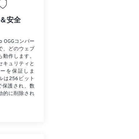
＆安全
to OGGコンバー
で、どのウェブ
も動作します。
セキュリティと
シーを保証しま
ルは256ビット
化で保護され、数
動的に削除され