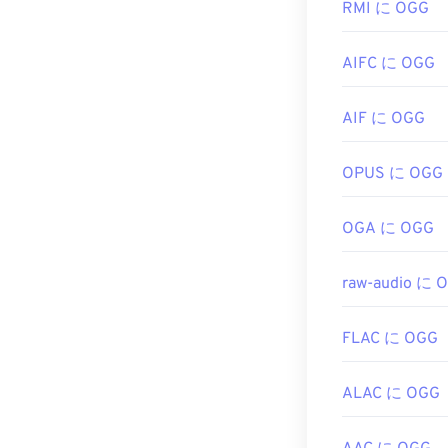
RMI に OGG
初回リリース:
困った場合は
インターネッ
役立つリンク:
AIFC に OGG
Apple製品
https://en.wi
開発者:
Xiph.Or
AIF に OGG
https://www.xi
初回リリース:
2
役立つリンク:
OPUS に OGG
https://en.wi
OGA に OGG
https://xiph.or
raw-audio に 
FLAC に OGG
ALAC に OGG