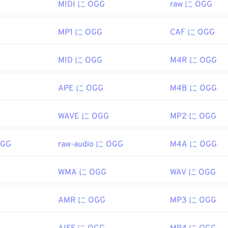
MIDI に OGG
raw に OGG
、
2017
Googleドライブ
でOGGファイルを開くだけで済みます。Goog
47
47
47
44
44
44
トブラウザを搭載したパソコンやモバイルデバイスで利用でき
48
48
48
45
45
45
MP1 に OGG
CAF に OGG
はOGGをサポートしていないのでご注意ください。
kipedia.org/wiki/オッグ
49
49
49
46
46
46
g Foundation
MID に OGG
M4R に OGG
ph.org/
50
50
50
47
47
47
000
51
51
51
48
48
48
APE に OGG
M4B に OGG
52
52
52
49
49
49
kipedia.org/wiki/オッグ
53
53
53
50
50
50
WAVE に OGG
MP2 に OGG
g/vorbis/
54
54
54
51
51
51
OGG
raw-audio に OGG
M4A に OGG
55
55
55
52
52
52
56
56
56
53
53
53
WMA に OGG
WAV に OGG
57
57
57
54
54
54
58
58
58
AMR に OGG
MP3 に OGG
55
55
55
59
59
59
56
56
56