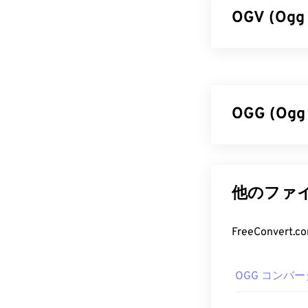
OGV (O
Ogg Vor
ーマットおよ
に対抗するため
は、オーディ
OGG (O
す。ストリー
ポートしてい
Ogg Vorbis
OGV フ
Foundati
に、OGG フ
他のファイ
OGVファイル
ティストやト
OSの場合は
Wi
OGG フ
FreeConve
OGVは
Windows
DirectShow
OGGファイル
ない場合は、
OGG コンバー
に、
Windows M
開発者:
プログラムでも
Xiph.Or