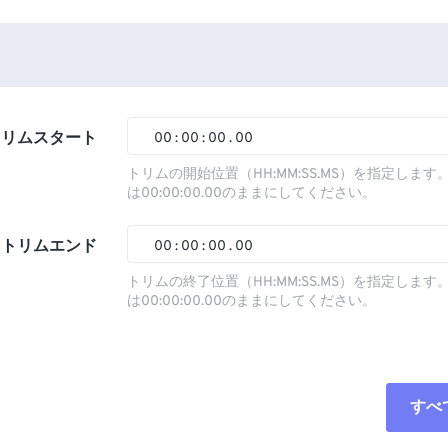
トリムスタート
00
:
00
:
00
.
00
トリムの開始位置（HH:MM:SS.MS）を指定しま
は00:00:00.00のままにしてください。
00
00
00
00
01
01
01
01
トリムエンド
00
:
00
:
00
.
00
02
02
02
02
トリムの終了位置（HH:MM:SS.MS）を指定しま
は00:00:00.00のままにしてください。
03
03
03
03
00
00
00
00
04
04
04
04
01
01
01
01
05
05
05
05
02
02
02
02
すべ
06
06
06
06
03
03
03
03