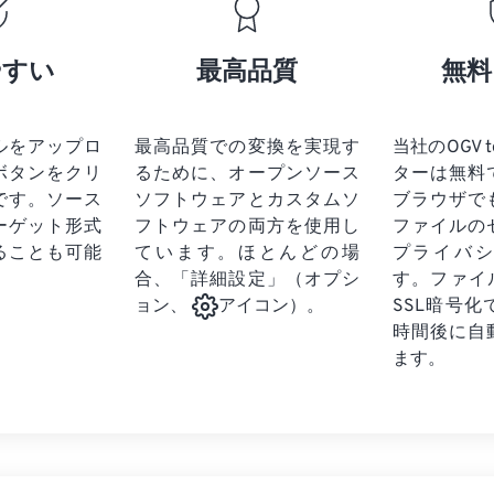
17
17
17
17
21
21
21
21
18
18
18
18
やすい
最高品質
無料
22
22
22
22
19
19
19
19
23
23
23
23
20
20
20
20
24
24
24
ルをアップロ
最高品質での変換を実現す
当社のOGV 
21
21
21
21
ボタンをクリ
るために、オープンソース
ターは無料
25
25
25
22
22
22
22
です。
ソース
ソフトウェアとカスタムソ
ブラウザで
26
26
26
ーゲット形式
フトウェアの両方を使用し
23
23
23
23
ファイルの
ることも可能
ています。ほとんどの場
プライバ
27
27
27
24
24
24
合、「詳細設定」（オプシ
す。ファイ
28
28
28
25
25
25
SSL暗号
ョン、
アイコン）。
29
29
29
時間後に自
26
26
26
ます。
30
30
30
27
27
27
31
31
31
28
28
28
32
32
32
29
29
29
33
33
33
30
30
30